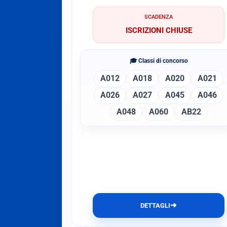
SCADENZA
ISCRIZIONI CHIUSE
🎓 Classi di concorso
A012
A018
A020
A021
A026
A027
A045
A046
A048
A060
AB22
➜
DETTAGLI