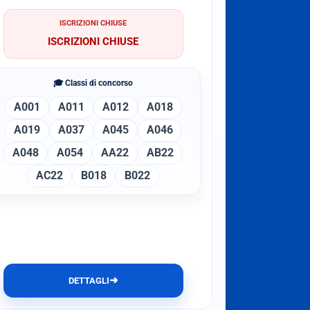
ISCRIZIONI CHIUSE
ISCRIZIONI CHIUSE
🎓 Classi di concorso
A001
A011
A012
A018
A019
A037
A045
A046
A048
A054
AA22
AB22
AC22
B018
B022
➜
DETTAGLI