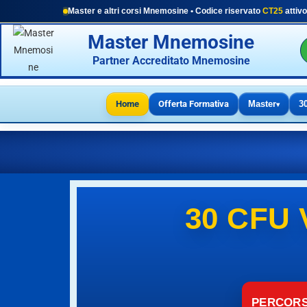
Master e altri corsi Mnemosine • Codice riservato
CT25
attivo
Master Mnemosine
Partner Accreditato Mnemosine
Home
Offerta Formativa
Master
3
▾
30 CFU
PERCORSI