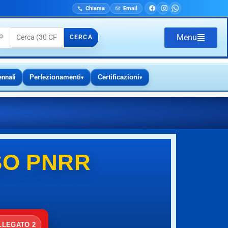
Chiama
Email
Menu
🔎
CERCA
ennali
Perfezionamenti
Certificazioni
▾
▾
SO PNRR
LLEGATO 2