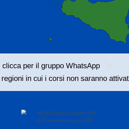
30 CFU Vincitori concorso PNRR