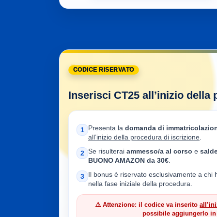
CODICE RISERVATO
Inserisci CT25 all’inizio della
Presenta la
domanda di immatricolazio
1
all’inizio della procedura di iscrizione
.
Se risulterai
ammesso/a al corso
e
salde
2
BUONO AMAZON da 30€
.
Il bonus è riservato esclusivamente a chi 
3
nella fase iniziale della procedura.
⚠️ Attenzione: il codice va inserito
all’in
possibile aggiungerlo 