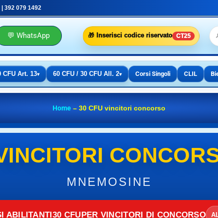
 | 392 079 1492
💬 WhatsApp
🎁 Inserisci codice riservato
CT25
0 CFU Art. 13
60 CFU / 30 CFU All. 2
Corsi Singoli
CLIL
Bi
▾
▾
Home
–
30 CFU vincitori concorso
 VINCITORI CONCOR
MNEMOSINE
 ABILITANTI
30 CFU
PER VINCITORI DI CONCORSO
A