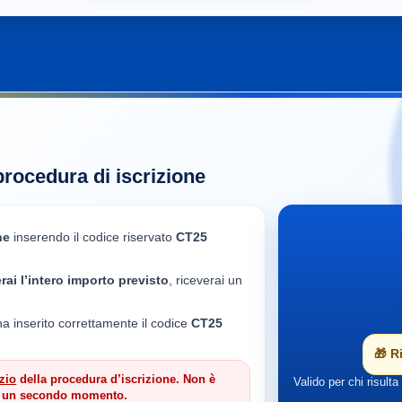
 procedura di iscrizione
ne
inserendo il codice riservato
CT25
rai l’intero importo previsto
, riceverai un
ha inserito correttamente il codice
CT25
🎁 R
izio
della procedura d’iscrizione. Non è
Valido per chi risult
in un secondo momento.