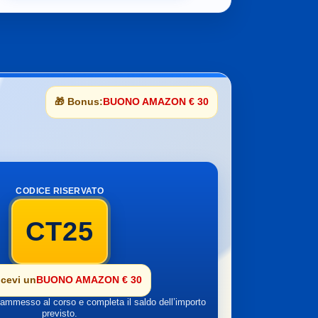
🎁 Bonus:
BUONO AMAZON € 30
CODICE RISERVATO
CT25
icevi un
BUONO AMAZON € 30
a ammesso al corso e completa il saldo dell’importo
previsto.