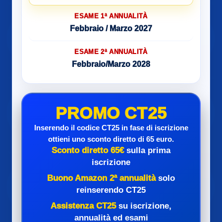
ESAME 1ª ANNUALITÀ
Febbraio / Marzo 2027
ESAME 2ª ANNUALITÀ
Febbraio/Marzo 2028
PROMO CT25
Inserendo il codice CT25 in fase di iscrizione
ottieni uno sconto diretto di 65 euro.
Sconto diretto 65€
sulla prima
iscrizione
Buono Amazon 2ª annualità
solo
reinserendo CT25
Assistenza CT25
su iscrizione,
annualità ed esami