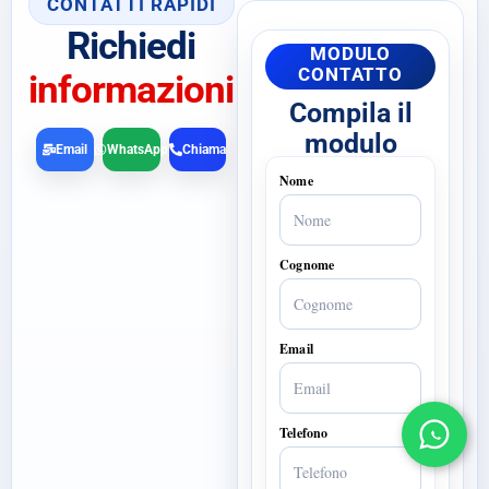
CONTATTI RAPIDI
Richiedi
MODULO
CONTATTO
informazioni
Compila il
modulo
Email
WhatsApp
Chiama
Nome
Cognome
Email
Telefono