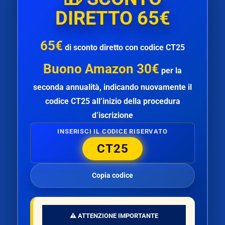
DIRETTO 65€
65€
di
sconto diretto
con codice
CT25
Buono Amazon 30€
per la
seconda annualità
, indicando nuovamente il
codice
CT25
all’inizio della procedura
d’iscrizione
INSERISCI IL CODICE RISERVATO
CT25
Copia codice
⚠️ ATTENZIONE IMPORTANTE