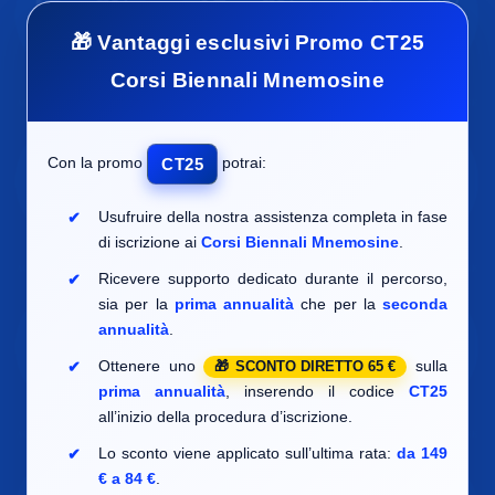
🎁 Vantaggi esclusivi Promo CT25
Corsi Biennali Mnemosine
Con la promo
potrai:
CT25
Usufruire della nostra assistenza completa in fase
di iscrizione ai
Corsi Biennali Mnemosine
.
Ricevere supporto dedicato durante il percorso,
sia per la
prima annualità
che per la
seconda
annualità
.
Ottenere uno
sulla
SCONTO DIRETTO 65 €
prima annualità
, inserendo il codice
CT25
all’inizio della procedura d’iscrizione.
Lo sconto viene applicato sull’ultima rata:
da 149
€ a 84 €
.