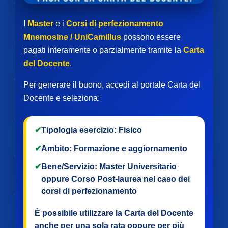
I
Master
e i
Corsi di perfezionamento
Mnemosine / UniCamillus
possono essere
pagati interamente o parzialmente tramite la
Carta
del Docente
.
Per generare il buono, accedi al portale Carta del
Docente e seleziona:
✔
Tipologia esercizio:
Fisico
✔
Ambito:
Formazione e aggiornamento
✔
Bene/Servizio:
Master Universitario
oppure
Corso Post-laurea
nel caso dei
corsi di perfezionamento
È possibile utilizzare la Carta del Docente
anche per
una sola rata
oppure per
più