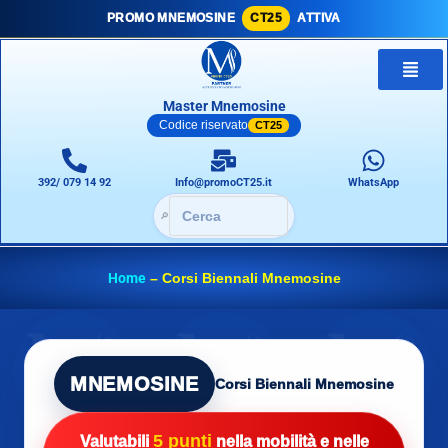
PROMO MNEMOSINE
CT25
ATTIVA
Master Mnemosine
Codice riservato
CT25
392/ 079 14 92
Info@promoCT25.it
WhatsApp
🔎
Home
–
Corsi Biennali Mnemosine
MNEMOSINE
Corsi Biennali Mnemosine
5 punti
Valutabili
nella mobilità e nelle