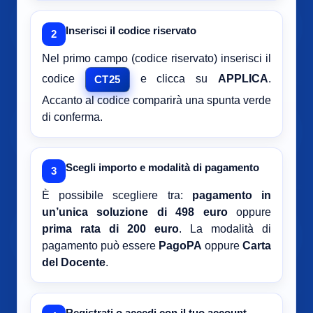
Inserisci il codice riservato
2
Nel primo campo (codice riservato) inserisci il
codice
e clicca su
APPLICA
.
CT25
Accanto al codice comparirà una spunta verde
di conferma.
Scegli importo e modalità di pagamento
3
È possibile scegliere tra:
pagamento in
un’unica soluzione di 498 euro
oppure
prima rata di 200 euro
. La modalità di
pagamento può essere
PagoPA
oppure
Carta
del Docente
.
Registrati o accedi con il tuo account