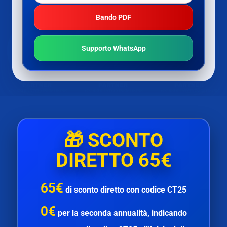
Bando PDF
Supporto WhatsApp
🎁
SCONTO
DIRETTO 65€
65€
di
sconto diretto
con codice
CT25
0€
per la
seconda annualità
, indicando