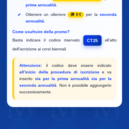
prima annualità
.
Ottenere un ulteriore
per la
seconda
0 €
annualità
.
Come usufruire della promo?
Basta indicare il codice riservato
all’atto
CT25
dell’iscrizione ai corsi biennali.
Attenzione:
il codice deve essere indicato
all’inizio della procedura di iscrizione
e va
inserito
sia per la prima annualità sia per la
seconda annualità
. Non è possibile aggiungerlo
successivamente.