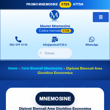
PROMO MNEMOSINE
CT25
ATTIVA
Master Mnemosine
Codice riservato
CT25
392/ 079 14 92
Info@promoCT25.it
WhatsApp
🔎
Home
–
Corsi Biennali Mnemosine
–
Diplomi Biennali Area
Giuridico Economica
MNEMOSINE
Diplomi Biennali Area Giuridico-Economica