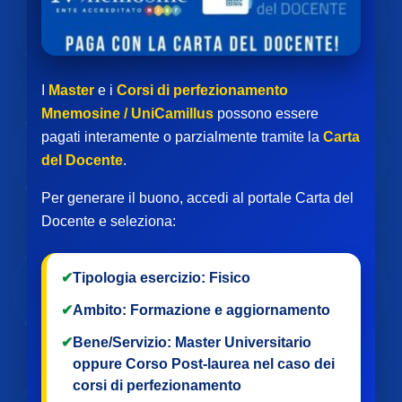
I
Master
e i
Corsi di perfezionamento
Mnemosine / UniCamillus
possono essere
pagati interamente o parzialmente tramite la
Carta
del Docente
.
Per generare il buono, accedi al portale Carta del
Docente e seleziona:
✔
Tipologia esercizio:
Fisico
✔
Ambito:
Formazione e aggiornamento
✔
Bene/Servizio:
Master Universitario
oppure
Corso Post-laurea
nel caso dei
corsi di perfezionamento