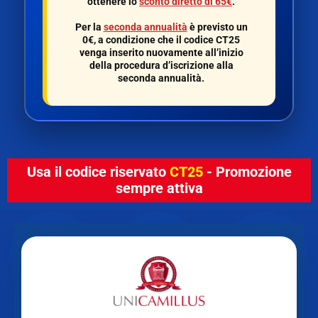
ottenere lo
sconto diretto di 65€
.
Per la
seconda annualità
è previsto un
0€
, a condizione che il codice
CT25
venga inserito nuovamente all’inizio
della procedura d’iscrizione alla
seconda annualità.
Usa il codice riservato
CT25
- Promozione
sempre attiva