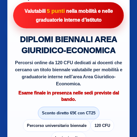
5 punti
Valutabili
nella mobilità e nelle
graduatorie interne d’istituto
DIPLOMI BIENNALI AREA
GIURIDICO-ECONOMICA
Percorsi online da 120 CFU dedicati ai docenti che
cercano un titolo biennale valutabile per mobilità e
graduatorie interne nell’area Area Giuridico-
Economica.
Esame finale in presenza nelle sedi previste dal
bando.
Sconto diretto 65€ con CT25
Percorso universitario biennale
120 CFU