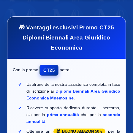
🎁 Vantaggi esclusivi Promo CT25
Diplomi Biennali Area Giuridico
Economica
Con la promo
potrai:
CT25
Usufruire della nostra assistenza completa in fase
di iscrizione ai
Diplomi Biennali Area Giuridico
Economica Mnemosine
.
Ricevere supporto dedicato durante il percorso,
sia per la
prima annualità
che per la
seconda
annualità
.
Ottenere un
per la
BUONO AMAZON 50 €