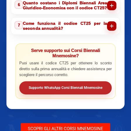
Quanto costano i Diplomi Biennali Area
6
Giuridico-Economica con il codice CT25?
Come funziona il codice CT25 per la
7
seconda annualità?
Serve supporto sui Corsi Biennali
Mnemosine?
Puoi usare il codice CT25 per ottenere lo sconto
diretto sulla prima annualità e chiedere assistenza per
scegliere il percorso corretto.
Supporto WhatsApp Corsi Biennali Mnemosine
SCOPRI GLI ALTRI CORSI MNEMOSINE