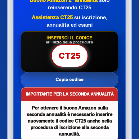
Buono Amazon 2ª annualità
solo
reinserendo CT25
Assistenza CT25
su iscrizione,
annualità ed esami
INSERISCI IL CODICE
all’inizio della procedura
CT25
Copia codice
IMPORTANTE PER LA SECONDA ANNUALITÀ
Per ottenere il buono Amazon sulla
seconda annualità è necessario inserire
nuovamente il codice CT25 anche nella
procedura di iscrizione alla seconda
annualità.