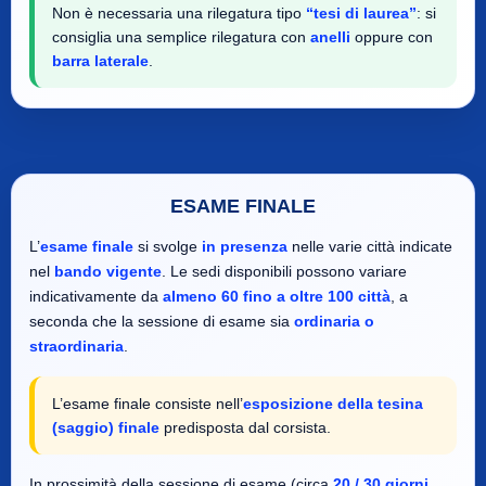
Non è necessaria una rilegatura tipo
“tesi di laurea”
: si
consiglia una semplice rilegatura con
anelli
oppure con
barra laterale
.
ESAME FINALE
L’
esame finale
si svolge
in presenza
nelle varie città indicate
nel
bando vigente
. Le sedi disponibili possono variare
indicativamente da
almeno 60 fino a oltre 100 città
, a
seconda che la sessione di esame sia
ordinaria o
straordinaria
.
L’esame finale consiste nell’
esposizione della tesina
(saggio) finale
predisposta dal corsista.
In prossimità della sessione di esame (circa
20 / 30 giorni