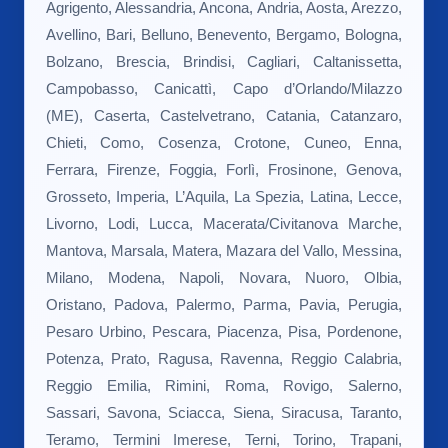
Agrigento, Alessandria, Ancona, Andria, Aosta, Arezzo,
Avellino, Bari, Belluno, Benevento, Bergamo, Bologna,
Bolzano, Brescia, Brindisi, Cagliari, Caltanissetta,
Campobasso, Canicattì, Capo d’Orlando/Milazzo
(ME), Caserta, Castelvetrano, Catania, Catanzaro,
Chieti, Como, Cosenza, Crotone, Cuneo, Enna,
Ferrara, Firenze, Foggia, Forlì, Frosinone, Genova,
Grosseto, Imperia, L’Aquila, La Spezia, Latina, Lecce,
Livorno, Lodi, Lucca, Macerata/Civitanova Marche,
Mantova, Marsala, Matera, Mazara del Vallo, Messina,
Milano, Modena, Napoli, Novara, Nuoro, Olbia,
Oristano, Padova, Palermo, Parma, Pavia, Perugia,
Pesaro Urbino, Pescara, Piacenza, Pisa, Pordenone,
Potenza, Prato, Ragusa, Ravenna, Reggio Calabria,
Reggio Emilia, Rimini, Roma, Rovigo, Salerno,
Sassari, Savona, Sciacca, Siena, Siracusa, Taranto,
Teramo, Termini Imerese, Terni, Torino, Trapani,