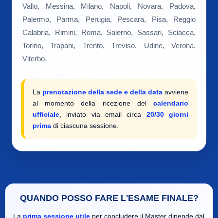
Vallo, Messina, Milano, Napoli, Novara, Padova,
Palermo, Parma, Perugia, Pescara, Pisa, Reggio
Calabria, Rimini, Roma, Salerno, Sassari, Sciacca,
Torino, Trapani, Trento, Treviso, Udine, Verona,
Viterbo.
La
prenotazione della sede e della data
avviene
al momento della ricezione del
calendario
ufficiale
, inviato via email circa
20/30 giorni
prima
di ciascuna sessione.
QUANDO POSSO FARE L'ESAME FINALE?
La
prima sessione utile
per concludere il Master dipende dal