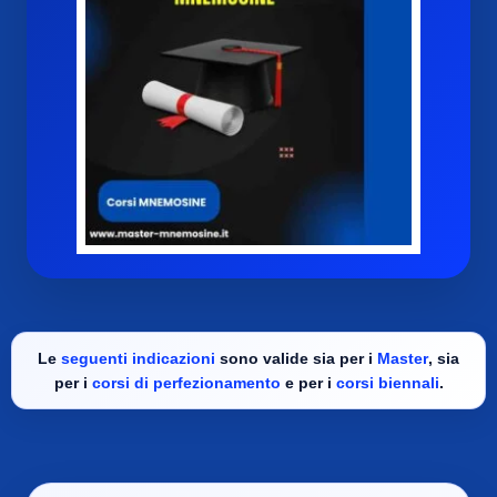
Le
seguenti indicazioni
sono valide sia per i
Master
, sia
per i
corsi di perfezionamento
e per i
corsi biennali
.