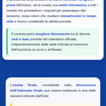
prima
dell’inizio), verrà inviata una
email informativa
a tutti i
corsisti che possiedono i requisiti per partecipare alla
sessione, ossia coloro che risultano
immatricolati in tempo
utile
e hanno completato le attività previste.
Il corsista potrà
scegliere liberamente
tra le diverse
sedi e date
previste dal calendario ufficiale,
indipendentemente dalla sede indicata al momento
dell’iscrizione al corso o al Master.
L’
esame finale
, consistente nella
discussione
dell’elaborato finale
, può essere sostenuto in una delle
sessioni indicate dall’Ente.