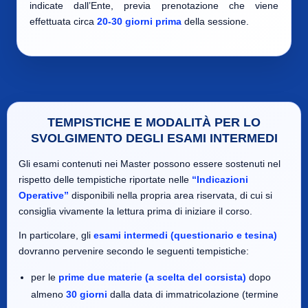
indicate dall’Ente, previa prenotazione che viene
effettuata circa
20-30 giorni prima
della sessione.
TEMPISTICHE E MODALITÀ PER LO
SVOLGIMENTO DEGLI ESAMI INTERMEDI
Gli esami contenuti nei Master possono essere sostenuti nel
rispetto delle tempistiche riportate nelle
“Indicazioni
Operative”
disponibili nella propria area riservata, di cui si
consiglia vivamente la lettura prima di iniziare il corso.
In particolare, gli
esami intermedi (questionario e tesina)
dovranno pervenire secondo le seguenti tempistiche:
per le
prime due materie (a scelta del corsista)
dopo
almeno
30 giorni
dalla data di immatricolazione (termine