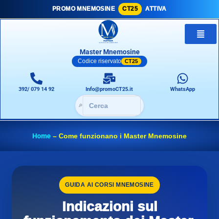
PROMO MNEMOSINE
CT25
ATTIVA
Master Mnemosine
Codice riservato
CT25
392/ 079 14 92
Info@promoCT25.it
WhatsApp
🔎
Home
–
Come funzionano i Master Mnemosine
GUIDA AI CORSI MNEMOSINE
Indicazioni sul