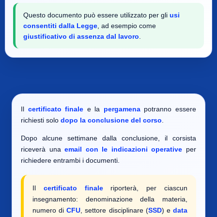
Questo documento può essere utilizzato per gli
usi
consentiti dalla Legge
, ad esempio come
giustificativo di assenza dal lavoro
.
Il
certificato finale
e la
pergamena
potranno essere
richiesti solo
dopo la conclusione del corso
.
Dopo alcune settimane dalla conclusione, il corsista
riceverà una
email con le indicazioni operative
per
richiedere entrambi i documenti.
Il
certificato finale
riporterà, per ciascun
insegnamento: denominazione della materia,
numero di
CFU
, settore disciplinare (
SSD
) e
data