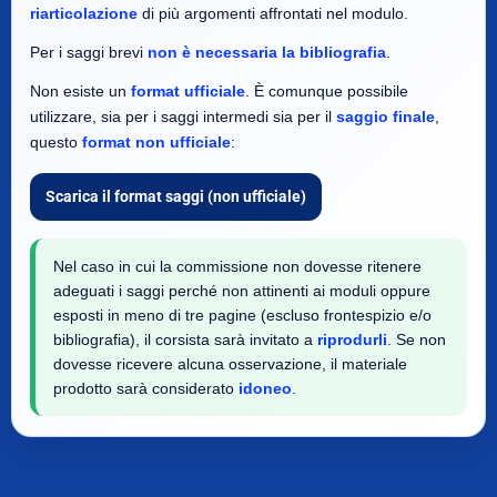
riarticolazione
di più argomenti affrontati nel modulo.
Per i saggi brevi
non è necessaria la bibliografia
.
Non esiste un
format ufficiale
. È comunque possibile
utilizzare, sia per i saggi intermedi sia per il
saggio finale
,
questo
format non ufficiale
:
Scarica il format saggi (non ufficiale)
Nel caso in cui la commissione non dovesse ritenere
adeguati i saggi perché non attinenti ai moduli oppure
esposti in meno di tre pagine (escluso frontespizio e/o
bibliografia), il corsista sarà invitato a
riprodurli
. Se non
dovesse ricevere alcuna osservazione, il materiale
prodotto sarà considerato
idoneo
.