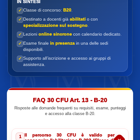
IN SINTESI
Classe di concorso:
B20
.
✓
Destinato a docenti già
abilitati
o con
✓
specializzazione sul sostegno
.
Lezioni
online sincrone
con calendario dedicato.
✓
Esame finale
in presenza
in una delle sedi
✓
disponibili.
Supporto all’iscrizione e accesso ai gruppi di
✓
assistenza.
FAQ 30 CFU Art. 13 - B-20
Risposte alle domande frequenti su requisiti, esame, punteggi
e accesso alla classe B-20.
Il percorso 30 CFU è valido per
1