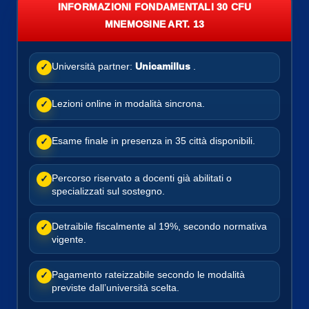
INFORMAZIONI FONDAMENTALI 30 CFU
MNEMOSINE ART. 13
Università partner:
Unicamillus
.
✓
Lezioni online in modalità sincrona.
✓
Esame finale in presenza in 35 città disponibili.
✓
Percorso riservato a docenti già abilitati o
✓
specializzati sul sostegno.
Detraibile fiscalmente al 19%, secondo normativa
✓
vigente.
Pagamento rateizzabile secondo le modalità
✓
previste dall’università scelta.