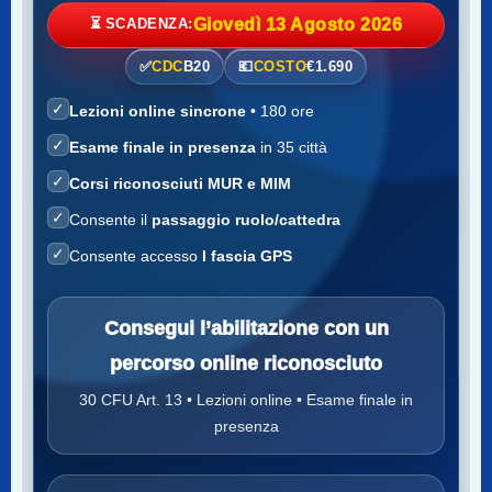
⏳ SCADENZA:
Giovedì 13 Agosto 2026
✅
CDC
B20
💶
COSTO
€1.690
✓
Lezioni online sincrone
• 180 ore
✓
Esame finale in presenza
in 35 città
✓
Corsi riconosciuti MUR e MIM
✓
Consente il
passaggio ruolo/cattedra
✓
Consente accesso
I fascia GPS
Consegui l’abilitazione con un
percorso online riconosciuto
30 CFU Art. 13 • Lezioni online • Esame finale in
presenza