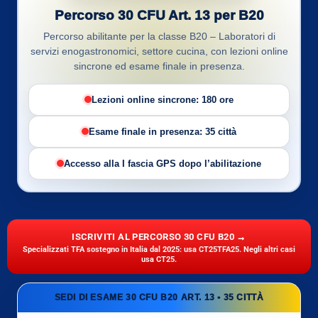
Percorso 30 CFU Art. 13 per B20
Percorso abilitante per la classe B20 – Laboratori di
servizi enogastronomici, settore cucina, con lezioni online
sincrone ed esame finale in presenza.
Lezioni online sincrone: 180 ore
Esame finale in presenza: 35 città
Accesso alla I fascia GPS dopo l’abilitazione
ISCRIVITI AL PERCORSO 30 CFU B20 →
Specializzati TFA sostegno in Italia dal 2025: usa CT25TFA25. Negli altri casi
usa CT25.
SEDI DI ESAME 30 CFU B20 ART. 13 • 35 CITTÀ