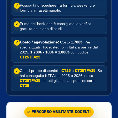
Possibilità di scegliere fra formula weekend e
✓
formula infrasettimanale.
Prima dell’iscrizione è consigliata la verifica
✓
gratuita del piano di studi.
Costo / agevolazione:
Costo
1.780€
. Per
✓
specializzati TFA sostegno in Italia a partire dal
2025:
1.780€ - 100€ = 1.680€
con codice
CT25TFA25
.
Codici promo disponibili:
CT25
e
CT25TFA25
. Se
✓
hai conseguito il TFA nel 2025 o 2026 indica
CT25TFA25
. In tutti gli altri casi puoi indicare
CT25
.
✅ PERCORSO ABILITANTE DOCENTI