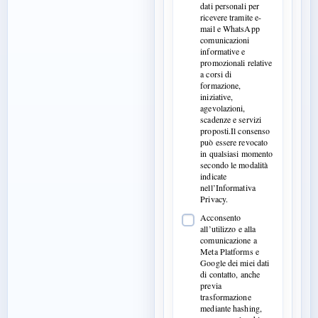
dati personali per
ricevere tramite e-
mail e WhatsApp
comunicazioni
informative e
promozionali relative
a corsi di
formazione,
iniziative,
agevolazioni,
scadenze e servizi
proposti.Il consenso
può essere revocato
in qualsiasi momento
secondo le modalità
indicate
nell’Informativa
Privacy.
Acconsento
all’utilizzo e alla
comunicazione a
Meta Platforms e
Google dei miei dati
di contatto, anche
previa
trasformazione
mediante hashing,