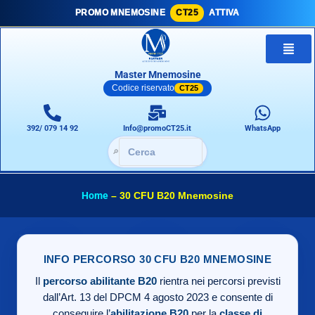
PROMO MNEMOSINE
CT25
ATTIVA
Master Mnemosine
Codice riservato
CT25
392/ 079 14 92
Info@promoCT25.it
WhatsApp
🔎
Home
–
30 CFU B20 Mnemosine
INFO PERCORSO 30 CFU B20 MNEMOSINE
Il
percorso abilitante B20
rientra nei percorsi previsti
dall’Art. 13 del DPCM 4 agosto 2023 e consente di
conseguire l’
abilitazione B20
per la
classe di