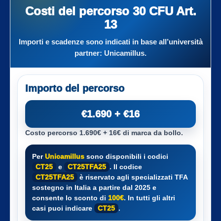
Costi del percorso 30 CFU Art.
13
Importi e scadenze sono indicati in base all’università
partner:
Unicamillus
.
Importo del percorso
€1.690 + €16
Costo percorso 1.690€ + 16€ di marca da bollo.
Per
Unicamillus
sono disponibili i codici
CT25
e
CT25TFA25
. Il codice
CT25TFA25
è riservato agli specializzati TFA
sostegno in Italia a partire dal 2025 e
consente lo sconto di
100€
. In tutti gli altri
casi puoi indicare
CT25
.