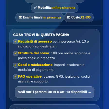
✅ Modalità:
online sincrona
🏛️ Esame finale:
in presenza
💶 Costo:
€1.690
COSA TROVI IN QUESTA PAGINA
Requisiti di accesso
per il percorso Art. 13 e
✓
indicazioni sui destinatari.
Struttura del corso
: 180 ore online sincrone e
✓
prova finale in presenza.
Costi e rateizzazione
: importi, scadenze e
✓
modalità di pagamento.
FAQ operative
: esame, GPS, iscrizione, codici
✓
riservati e supporto.
Vedi tutti i percorsi 30 CFU Art. 13 disponibili →