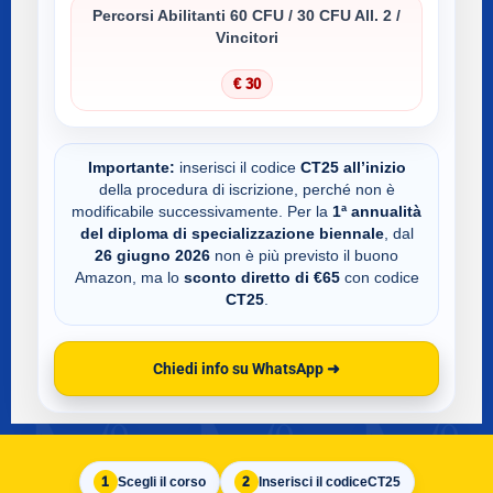
Percorsi Abilitanti 60 CFU / 30 CFU All. 2 /
Vincitori
€ 30
Importante:
inserisci il codice
CT25
all’inizio
della procedura di iscrizione, perché non è
modificabile successivamente. Per la
1ª annualità
del diploma di specializzazione biennale
, dal
26 giugno 2026
non è più previsto il buono
Amazon, ma lo
sconto diretto di €65
con codice
CT25
.
Chiedi info su WhatsApp ➜
1
Scegli il corso
2
Inserisci il codice
CT25