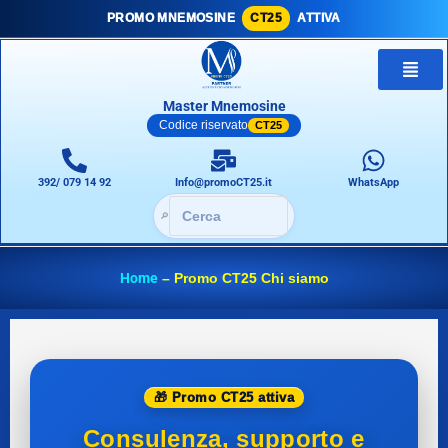
PROMO MNEMOSINE
CT25
ATTIVA
Master Mnemosine
Codice riservato
CT25
392/ 079 14 92
Info@promoCT25.it
WhatsApp
🔎
Home
–
Promo CT25 Chi siamo
🎁 Promo CT25 attiva
Consulenza, supporto e