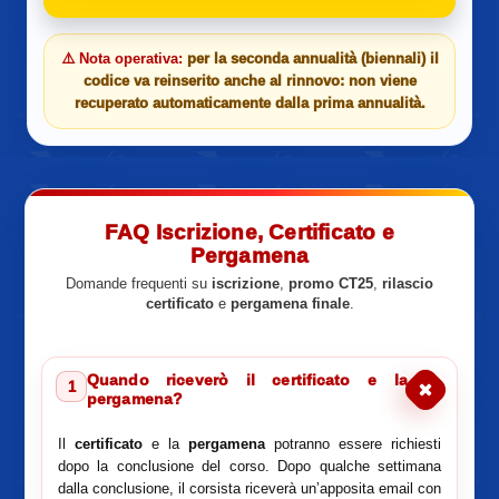
⚠️ Nota operativa:
per la seconda annualità (biennali) il
codice va reinserito anche al rinnovo: non viene
recuperato automaticamente dalla prima annualità.
FAQ Iscrizione, Certificato e
Pergamena
Domande frequenti su
iscrizione
,
promo CT25
,
rilascio
certificato
e
pergamena finale
.
Quando riceverò il certificato e la
1
pergamena?
Il
certificato
e la
pergamena
potranno essere richiesti
dopo la conclusione del corso. Dopo qualche settimana
dalla conclusione, il corsista riceverà un’apposita email con