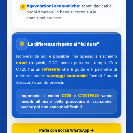
Agevolazioni economiche
: sconti dedicati o
✓
buoni Amazon, in base al corso e alle
condizioni previste.
🎯
La differenza rispetto al “fai da te”
Iscriversi da soli è possibile, ma spesso si rischiano
errori
(requisiti, CDC, scelta percorso, tempi). Con
CT25 hai un
referente
che ti guida e ti permette di
ottenere anche
vantaggi economici
(sconti / buoni
Amazon) quando previsti.
Importante:
i codici
CT25
e
CT25TFA25
vanno
inseriti
all’inizio
della procedura di iscrizione,
perché poi non sono modificabili.
Parla con noi su WhatsApp ➜