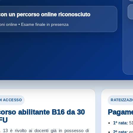
 con un percorso online riconosciuto
oni online • Esame finale in presenza
 DI ACCESSO
RATEIZZAZ
corso abilitante B16 da 30
Pagamen
FU
1ª rata:
51
 13 è rivolto ai docenti già in possesso di
2ª rata:
en