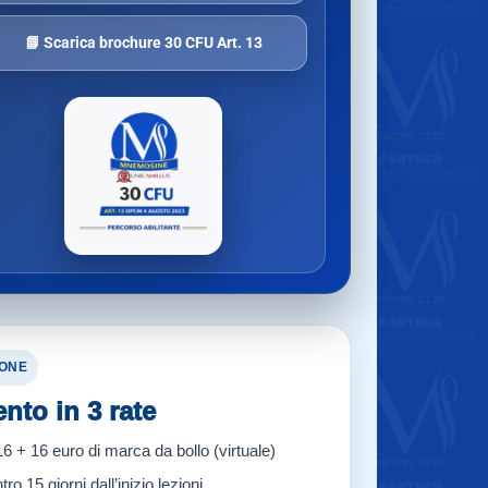
📘 Scarica brochure 30 CFU Art. 13
IONE
to in 3 rate
6 + 16 euro di marca da bollo (virtuale)
tro 15 giorni dall’inizio lezioni