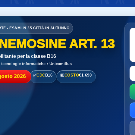
ATE • ESAMI IN 35 CITTÀ IN AUTUNNO
MNEMOSINE ART. 13
litante per la classe B16
e tecnologie informatiche • Unicamillus
✅
CDC
B16
💶
COSTO
€1.690
gosto 2026