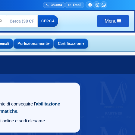
Chiama
Email
Menu
🔎
CERCA
ennali
Perfezionamenti
Certificazioni
▾
▾
te di conseguire l’
abilitazione
ormatiche
.
oni online e sedi d’esame.