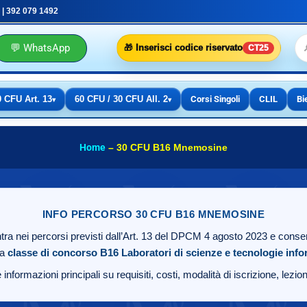
 | 392 079 1492
💬 WhatsApp
🎁 Inserisci codice riservato
CT25
0 CFU Art. 13
60 CFU / 30 CFU All. 2
Corsi Singoli
CLIL
Bi
▾
▾
Home
–
30 CFU B16 Mnemosine
INFO PERCORSO 30 CFU B16 MNEMOSINE
tra nei percorsi previsti dall’Art. 13 del DPCM 4 agosto 2023 e consen
la
classe di concorso B16
Laboratori di scienze e tecnologie inf
 informazioni principali su requisiti, costi, modalità di iscrizione, lezi