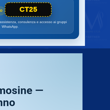
CT25
IO
 assistenza, consulenza e accesso ai gruppi
WhatsApp.
emosine —
unno