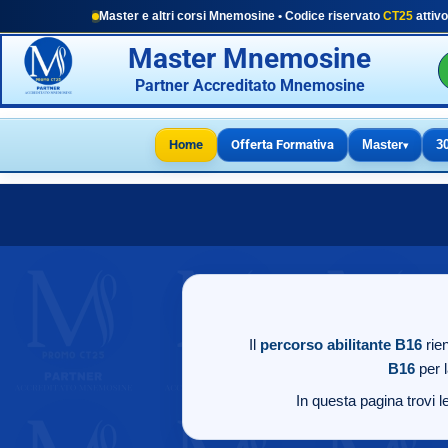
Master e altri corsi Mnemosine • Codice riservato
CT25
attivo
Master Mnemosine
Partner Accreditato Mnemosine
Home
Offerta Formativa
Master
3
▾
Il
percorso abilitante B16
rien
B16
per 
In questa pagina trovi le