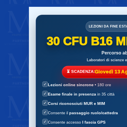
LEZIONI DA FINE EST
30 CFU B16 
Percorso abi
Laboratori di scienze 
⏳ SCADENZA:
Giovedì 13 A
✓
Lezioni online sincrone
• 180 ore
✓
Esame finale in presenza
in 35 città
✓
Corsi riconosciuti MUR e MIM
✓
Consente il
passaggio ruolo/cattedra
✓
Consente accesso
I fascia GPS