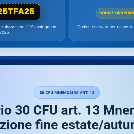
25TFA25
CODICE ORDINAR
ecializzazione TFA sostegno in
Codice riservato per ricevere
 2025.
30 CFU MNEMOSINE ART. 13
io 30 CFU art. 13 Mn
zione fine estate/aut