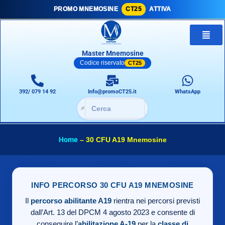
PROMO MNEMOSINE
CT25
ATTIVA
Master Mnemosine
Codice riservato
CT25
392/ 079 14 92
Info@promoCT25.it
WhatsApp
🔎
Home
–
30 CFU A19 Mnemosine
INFO PERCORSO 30 CFU A19 MNEMOSINE
Il
percorso abilitante A19
rientra nei percorsi previsti
dall’Art. 13 del DPCM 4 agosto 2023 e consente di
conseguire l’
abilitazione A-19
per la
classe di