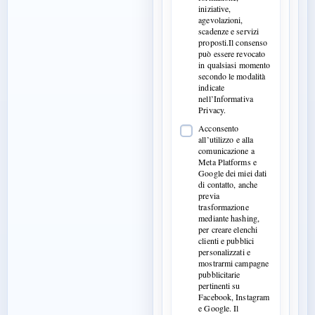
iniziative,
agevolazioni,
scadenze e servizi
proposti.Il consenso
può essere revocato
in qualsiasi momento
secondo le modalità
indicate
nell’Informativa
Privacy.
Acconsento
all’utilizzo e alla
comunicazione a
Meta Platforms e
Google dei miei dati
di contatto, anche
previa
trasformazione
mediante hashing,
per creare elenchi
clienti e pubblici
personalizzati e
mostrarmi campagne
pubblicitarie
pertinenti su
Facebook, Instagram
e Google. Il