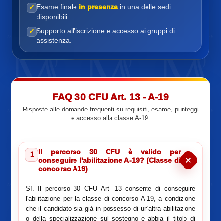
Esame finale
in presenza
in una delle sedi
✓
disponibili.
Supporto all’iscrizione e accesso ai gruppi di
✓
assistenza.
FAQ 30 CFU Art. 13 - A-19
Risposte alle domande frequenti su requisiti, esame, punteggi
e accesso alla classe A-19.
Il percorso 30 CFU è valido per
1
conseguire l'abilitazione A-19? (Classe di
concorso A19)
Sì. Il percorso 30 CFU Art. 13 consente di conseguire
l'abilitazione per la classe di concorso A-19, a condizione
che il candidato sia già in possesso di un'altra abilitazione
o della specializzazione sul sostegno e abbia il titolo di