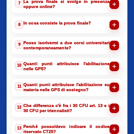
La prova finale si svolge in presenza
7
oppure online?
In cosa consiste la prova finale?
8
Posso iscrivermi a due corsi universitari
9
contemporaneamente?
Quanti punti attribuisce l'abilitazione
10
nelle GPS?
Quanti punti attribuisce l'abilitazione su
11
materia nelle GPS di sostegno?
Che differenza c'è fra i 30 CFU art. 13 e i
12
30 CFU per triennalisti?
Perché posso/devo indicare il codice
13
riservato CT25?