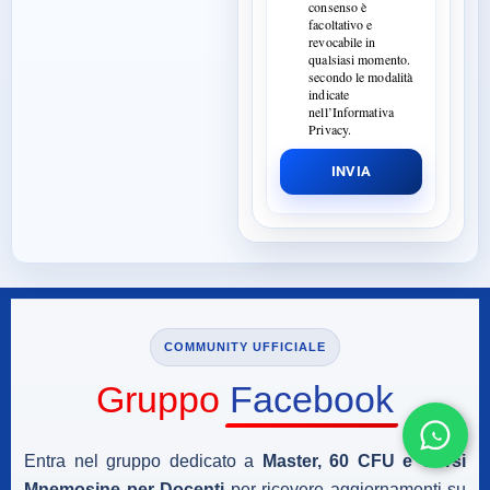
consenso è
facoltativo e
revocabile in
qualsiasi momento.
secondo le modalità
indicate
nell’Informativa
Privacy.
INVIA
COMMUNITY UFFICIALE
Gruppo
Facebook
Entra nel gruppo dedicato a
Master, 60 CFU e Corsi
Mnemosine per Docenti
per ricevere aggiornamenti su