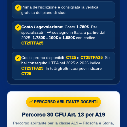
Prima dell’iscrizione è consigliata la verifica
✓
gratuita del piano di studi.
Costo / agevolazione:
Costo
1.780€
. Per
✓
specializzati TFA sostegno in Italia a partire dal
2025:
1.780€ - 100€ = 1.680€
con codice
CT25TFA25
.
Codici promo disponibili:
CT25
e
CT25TFA25
. Se
✓
hai conseguito il TFA nel 2025 o 2026 indica
CT25TFA25
. In tutti gli altri casi puoi indicare
CT25
.
✅ PERCORSO ABILITANTE DOCENTI
Percorso 30 CFU Art. 13 per A19
Percorso abilitante per la classe A19 – Filosofia e Storia,