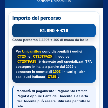
partner:
Unicamillus
.
Importo del percorso
€1.690 + €16
Costo percorso 1.690€ + 16€ di marca da bollo.
Per
Unicamillus
sono disponibili i codici
CT25
e
CT25TFA25
. Il codice
CT25TFA25
è riservato agli specializzati TFA
sostegno in Italia a partire dal 2025 e
consente lo sconto di
100€
. In tutti gli altri
casi puoi indicare
CT25
.
Modalità di pagamento:
Pagamento tramite
PagoPA oppure Carta del Docente. La Carta
del Docente può essere utilizzata per tutte le
rate.