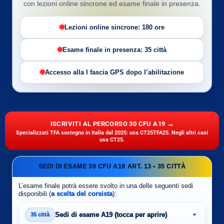
con lezioni online sincrone ed esame finale in presenza.
Lezioni online sincrone: 180 ore
Esame finale in presenza: 35 città
Accesso alla I fascia GPS dopo l’abilitazione
ISCRIVITI AL PERCORSO 30 CFU A19 →
Specializzati TFA sostegno in Italia dal 2025: usa CT25TFA25. Negli altri casi
usa CT25.
SEDI DI ESAME 30 CFU A19 ART. 13 • 35 CITTÀ
L’esame finale potrà essere svolto in una delle seguenti sedi
disponibili (
a scelta del corsista
):
Sedi di esame A19 (tocca per aprire)
35 città