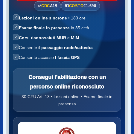
✅
CDC
A19
💶
COSTO
€1.690
✓
Lezioni online sincrone
• 180 ore
✓
Esame finale in presenza
in 35 città
✓
Corsi riconosciuti MUR e MIM
✓
Consente il
passaggio ruolo/cattedra
✓
Consente accesso
I fascia GPS
Consegui l’abilitazione con un
percorso online riconosciuto
30 CFU Art. 13 • Lezioni online • Esame finale in
presenza