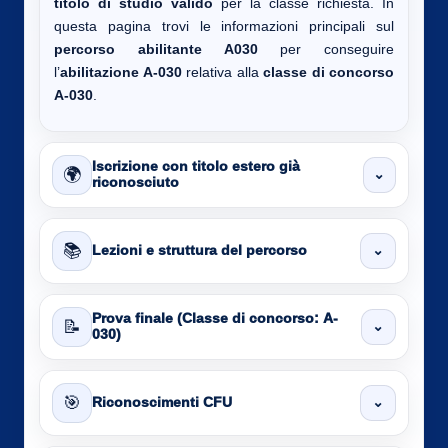
titolo di studio valido
per la classe richiesta. In
questa pagina trovi le informazioni principali sul
percorso abilitante A030
per conseguire
l’
abilitazione A-030
relativa alla
classe di concorso
A-030
.
Iscrizione con titolo estero già
🌍
⌄
riconosciuto
📚
⌄
Lezioni e struttura del percorso
Prova finale (Classe di concorso: A-
📝
⌄
030)
🎯
⌄
Riconoscimenti CFU