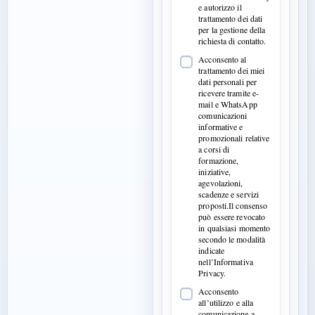
e autorizzo il
trattamento dei dati
per la gestione della
richiesta di contatto.
Acconsento al
trattamento dei miei
dati personali per
ricevere tramite e-
mail e WhatsApp
comunicazioni
informative e
promozionali relative
a corsi di
formazione,
iniziative,
agevolazioni,
scadenze e servizi
proposti.Il consenso
può essere revocato
in qualsiasi momento
secondo le modalità
indicate
nell’Informativa
Privacy.
Acconsento
all’utilizzo e alla
comunicazione a