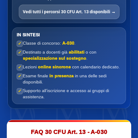
Vedi tutti i percorsi 30 CFU Art. 13 disponibili →
IN SINTESI
Classe di concorso:
A-030
.
✓
Destinato a docenti già
abilitati
o con
✓
specializzazione sul sostegno
.
Lezioni
online sincrone
con calendario dedicato.
✓
Esame finale
in presenza
in una delle sedi
✓
disponibili.
Supporto all’iscrizione e accesso ai gruppi di
✓
assistenza.
FAQ 30 CFU Art. 13 - A-030