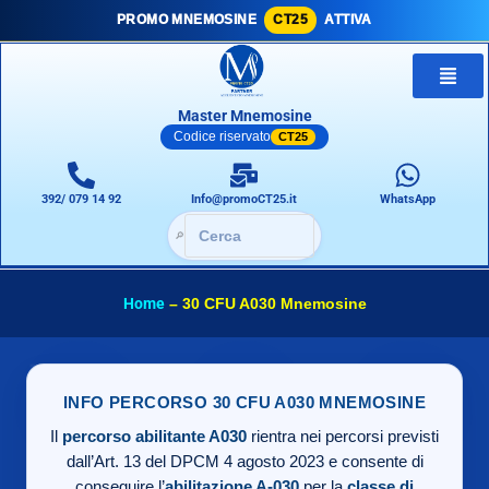
PROMO MNEMOSINE
CT25
ATTIVA
Master Mnemosine
Codice riservato
CT25
392/ 079 14 92
Info@promoCT25.it
WhatsApp
🔎
Home
–
30 CFU A030 Mnemosine
INFO PERCORSO 30 CFU A030 MNEMOSINE
Il
percorso abilitante A030
rientra nei percorsi previsti
dall’Art. 13 del DPCM 4 agosto 2023 e consente di
conseguire l’
abilitazione A-030
per la
classe di