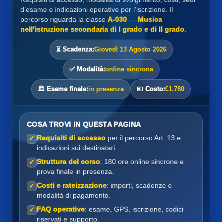
d’esame e indicazioni operative per l’iscrizione. Il
percorso riguarda la classe
A-030
—
Musica
nell’istruzione secondaria di I grado e di II grado
.
⏳ Scadenza:
Giovedì 13 Agosto 2026
✅ Modalità:
online sincrona
🏛️ Esame finale:
in presenza
💶 Costo:
€1.780
COSA TROVI IN QUESTA PAGINA
Requisiti di accesso
per il percorso Art. 13 e
✓
indicazioni sui destinatari.
Struttura del corso
: 180 ore online sincrone e
✓
prova finale in presenza.
Costi e rateizzazione
: importi, scadenze e
✓
modalità di pagamento.
FAQ operative
: esame, GPS, iscrizione, codici
✓
riservati e supporto.