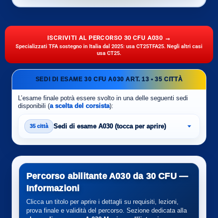
ISCRIVITI AL PERCORSO 30 CFU A030 →
Specializzati TFA sostegno in Italia dal 2025: usa CT25TFA25. Negli altri casi
usa CT25.
SEDI DI ESAME 30 CFU A030 ART. 13 • 35 CITTÀ
L’esame finale potrà essere svolto in una delle seguenti sedi
disponibili (
a scelta del corsista
):
Sedi di esame A030 (tocca per aprire)
35 città
Percorso abilitante A030 da 30 CFU —
Informazioni
Clicca un titolo per aprire i dettagli su requisiti, lezioni,
prova finale e validità del percorso. Sezione dedicata alla