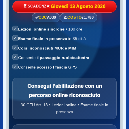
⏳ SCADENZA:
Giovedì 13 Agosto 2026
✅
CDC
A030
💶
COSTO
€1.780
✓
Lezioni online sincrone
• 180 ore
✓
Esame finale in presenza
in 35 città
✓
Corsi riconosciuti MUR e MIM
✓
Consente il
passaggio ruolo/cattedra
✓
Consente accesso
I fascia GPS
Consegui l’abilitazione con un
percorso online riconosciuto
30 CFU Art. 13 • Lezioni online • Esame finale in
presenza