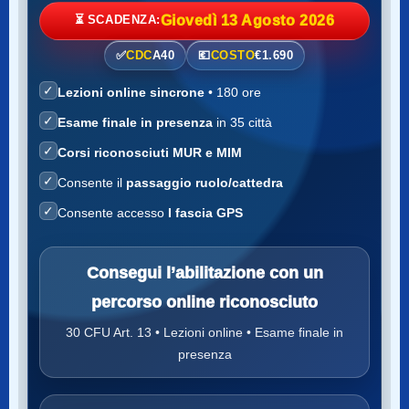
⏳ SCADENZA:
Giovedì 13 Agosto 2026
✅
CDC
A40
💶
COSTO
€1.690
✓
Lezioni online sincrone
• 180 ore
✓
Esame finale in presenza
in 35 città
✓
Corsi riconosciuti MUR e MIM
✓
Consente il
passaggio ruolo/cattedra
✓
Consente accesso
I fascia GPS
Consegui l’abilitazione con un
percorso online riconosciuto
30 CFU Art. 13 • Lezioni online • Esame finale in
presenza