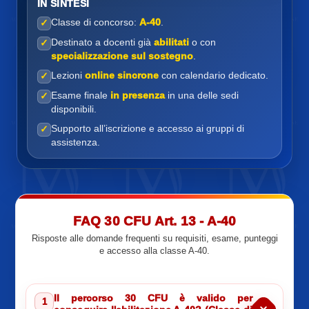
IN SINTESI
Classe di concorso:
A-40
.
✓
Destinato a docenti già
abilitati
o con
✓
specializzazione sul sostegno
.
Lezioni
online sincrone
con calendario dedicato.
✓
Esame finale
in presenza
in una delle sedi
✓
disponibili.
Supporto all’iscrizione e accesso ai gruppi di
✓
assistenza.
FAQ 30 CFU Art. 13 - A-40
Risposte alle domande frequenti su requisiti, esame, punteggi
e accesso alla classe A-40.
Il percorso 30 CFU è valido per
1