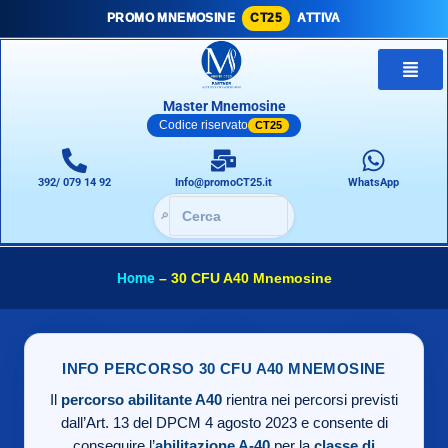
PROMO MNEMOSINE
CT25
ATTIVA
Master Mnemosine
Codice riservato
CT25
392/ 079 14 92
Info@promoCT25.it
WhatsApp
🔎
Home
–
30 CFU A40 Mnemosine
INFO PERCORSO 30 CFU A40 MNEMOSINE
Il
percorso abilitante A40
rientra nei percorsi previsti
dall’Art. 13 del DPCM 4 agosto 2023 e consente di
conseguire l’
abilitazione A-40
per la
classe di