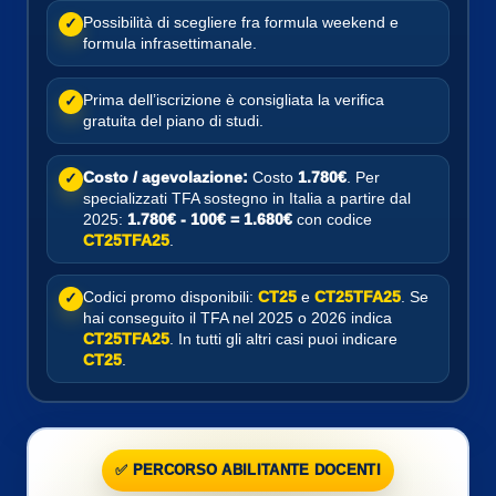
Possibilità di scegliere fra formula weekend e
✓
formula infrasettimanale.
Prima dell’iscrizione è consigliata la verifica
✓
gratuita del piano di studi.
Costo / agevolazione:
Costo
1.780€
. Per
✓
specializzati TFA sostegno in Italia a partire dal
2025:
1.780€ - 100€ = 1.680€
con codice
CT25TFA25
.
Codici promo disponibili:
CT25
e
CT25TFA25
. Se
✓
hai conseguito il TFA nel 2025 o 2026 indica
CT25TFA25
. In tutti gli altri casi puoi indicare
CT25
.
✅ PERCORSO ABILITANTE DOCENTI