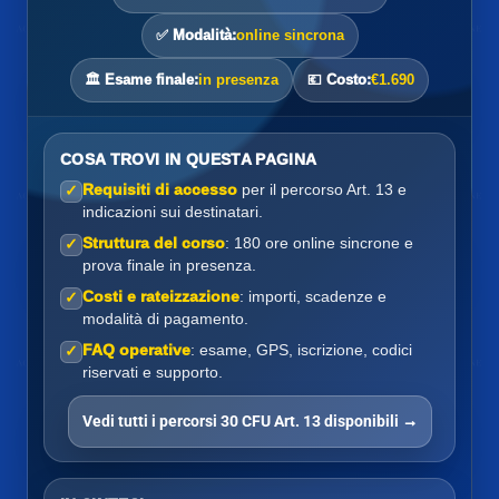
✅ Modalità:
online sincrona
🏛️ Esame finale:
in presenza
💶 Costo:
€1.690
COSA TROVI IN QUESTA PAGINA
Requisiti di accesso
per il percorso Art. 13 e
✓
indicazioni sui destinatari.
Struttura del corso
: 180 ore online sincrone e
✓
prova finale in presenza.
Costi e rateizzazione
: importi, scadenze e
✓
modalità di pagamento.
FAQ operative
: esame, GPS, iscrizione, codici
✓
riservati e supporto.
Vedi tutti i percorsi 30 CFU Art. 13 disponibili →