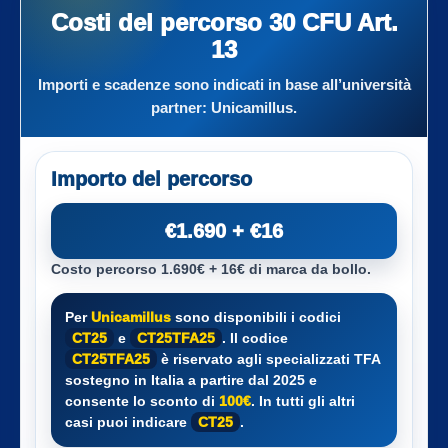
Costi del percorso 30 CFU Art.
13
Importi e scadenze sono indicati in base all’università
partner:
Unicamillus
.
Importo del percorso
€1.690 + €16
Costo percorso 1.690€ + 16€ di marca da bollo.
Per
Unicamillus
sono disponibili i codici
CT25
e
CT25TFA25
. Il codice
CT25TFA25
è riservato agli specializzati TFA
sostegno in Italia a partire dal 2025 e
consente lo sconto di
100€
. In tutti gli altri
casi puoi indicare
CT25
.