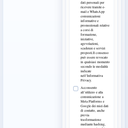
dati personali per
ricevere tramite e-
mail e WhatsApp
comunicazioni
informative e
promozionali relative
a corsi di
formazione,
iniziative,
agevolazioni,
scadenze e servizi
proposti.Il consenso
può essere revocato
in qualsiasi momento
secondo le modalità
indicate
nell’Informativa
Privacy.
Acconsento
all’utilizzo e alla
comunicazione a
Meta Platforms e
Google dei miei dati
di contatto, anche
previa
trasformazione
mediante hashing,