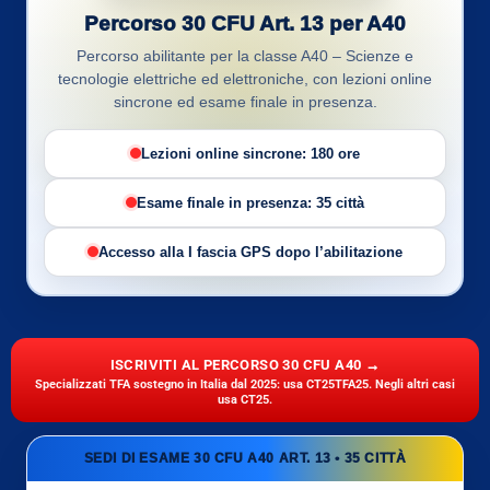
Percorso 30 CFU Art. 13 per A40
Percorso abilitante per la classe A40 – Scienze e
tecnologie elettriche ed elettroniche, con lezioni online
sincrone ed esame finale in presenza.
Lezioni online sincrone: 180 ore
Esame finale in presenza: 35 città
Accesso alla I fascia GPS dopo l’abilitazione
ISCRIVITI AL PERCORSO 30 CFU A40 →
Specializzati TFA sostegno in Italia dal 2025: usa CT25TFA25. Negli altri casi
usa CT25.
SEDI DI ESAME 30 CFU A40 ART. 13 • 35 CITTÀ