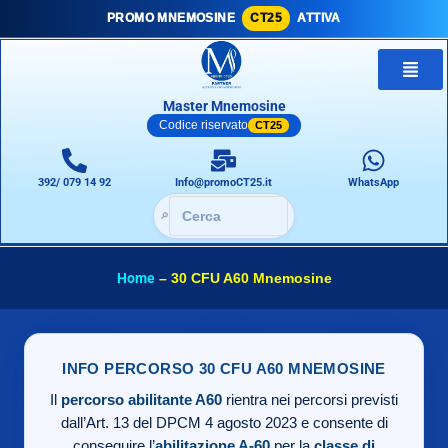
PROMO MNEMOSINE
CT25
ATTIVA
Master Mnemosine
Codice riservato
CT25
392/ 079 14 92
Info@promoCT25.it
WhatsApp
🔎
Home
–
30 CFU A60 Mnemosine
INFO PERCORSO 30 CFU A60 MNEMOSINE
Il
percorso abilitante A60
rientra nei percorsi previsti
dall’Art. 13 del DPCM 4 agosto 2023 e consente di
conseguire l’
abilitazione A-60
per la
classe di