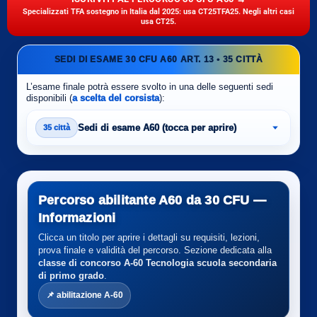
Specializzati TFA sostegno in Italia dal 2025: usa CT25TFA25. Negli altri casi
usa CT25.
SEDI DI ESAME 30 CFU A60 ART. 13 • 35 CITTÀ
L’esame finale potrà essere svolto in una delle seguenti sedi
disponibili (
a scelta del corsista
):
Sedi di esame A60 (tocca per aprire)
35 città
Percorso abilitante A60 da 30 CFU —
Informazioni
Clicca un titolo per aprire i dettagli su requisiti, lezioni,
prova finale e validità del percorso. Sezione dedicata alla
classe di concorso A-60
Tecnologia scuola secondaria
di primo grado
.
📌 abilitazione A-60