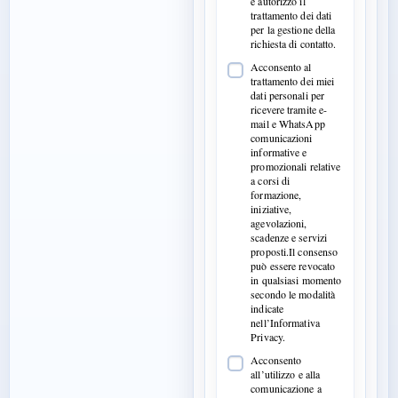
e autorizzo il
trattamento dei dati
per la gestione della
richiesta di contatto.
Acconsento al
trattamento dei miei
dati personali per
ricevere tramite e-
mail e WhatsApp
comunicazioni
informative e
promozionali relative
a corsi di
formazione,
iniziative,
agevolazioni,
scadenze e servizi
proposti.Il consenso
può essere revocato
in qualsiasi momento
secondo le modalità
indicate
nell’Informativa
Privacy.
Acconsento
all’utilizzo e alla
comunicazione a