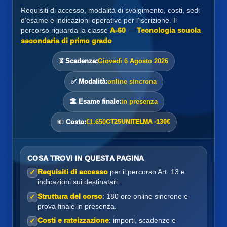
Requisiti di accesso, modalità di svolgimento, costi, sedi
d’esame e indicazioni operative per l’iscrizione. Il
percorso riguarda la classe
A-60
—
Tecnologia scuola
secondaria di primo grado
.
⏳ Scadenza:
Giovedì 6 Agosto 2026
✅ Modalità:
online sincrona
🏛️ Esame finale:
in presenza
CT25UNITELMA -130€
💶 Costo:
€1.650
COSA TROVI IN QUESTA PAGINA
Requisiti di accesso
per il percorso Art. 13 e
✓
indicazioni sui destinatari.
Struttura del corso
: 180 ore online sincrone e
✓
prova finale in presenza.
Costi e rateizzazione
: importi, scadenze e
✓