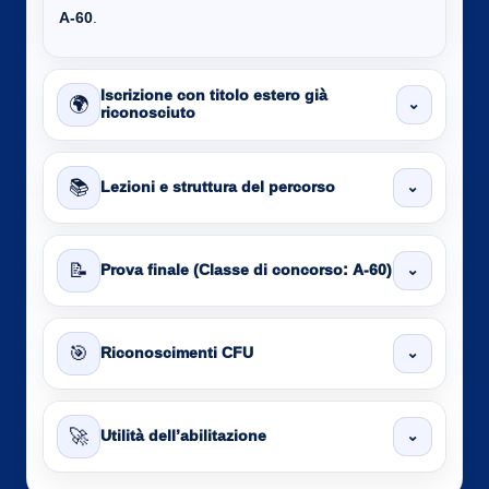
A-60
.
Iscrizione con titolo estero già
🌍
⌄
riconosciuto
📚
⌄
Lezioni e struttura del percorso
📝
⌄
Prova finale (Classe di concorso: A-60)
🎯
⌄
Riconoscimenti CFU
🚀
⌄
Utilità dell’abilitazione