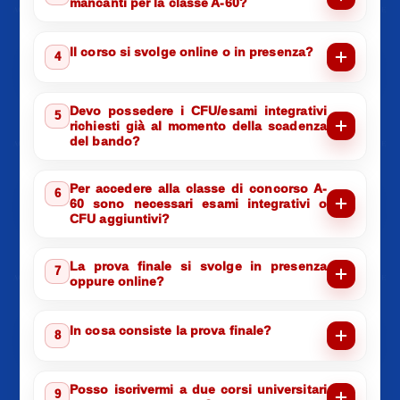
mancanti per la classe A-60?
Il corso si svolge online o in presenza?
4
Devo possedere i CFU/esami integrativi
5
richiesti già al momento della scadenza
del bando?
Per accedere alla classe di concorso A-
6
60 sono necessari esami integrativi o
CFU aggiuntivi?
La prova finale si svolge in presenza
7
oppure online?
In cosa consiste la prova finale?
8
Posso iscrivermi a due corsi universitari
9