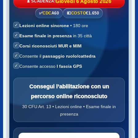
⏳ SCADENZA:
Giovedì 6 Agosto 2026
✅
CDC
A60
💶
COSTO
€1.650
✓
Lezioni online sincrone
• 180 ore
✓
Esame finale in presenza
in 35 città
✓
Corsi riconosciuti MUR e MIM
✓
Consente il
passaggio ruolo/cattedra
✓
Consente accesso
I fascia GPS
Consegui l’abilitazione con un
percorso online riconosciuto
30 CFU Art. 13 • Lezioni online • Esame finale in
presenza