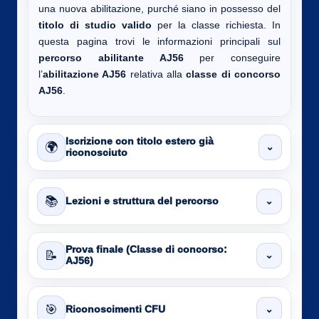
una nuova abilitazione, purché siano in possesso del
titolo di studio valido
per la classe richiesta. In
questa pagina trovi le informazioni principali sul
percorso abilitante AJ56
per conseguire
l’
abilitazione AJ56
relativa alla
classe di concorso
AJ56
.
Iscrizione con titolo estero già
🌍
⌄
riconosciuto
📚
⌄
Lezioni e struttura del percorso
Prova finale (Classe di concorso:
📝
⌄
AJ56)
🎯
⌄
Riconoscimenti CFU