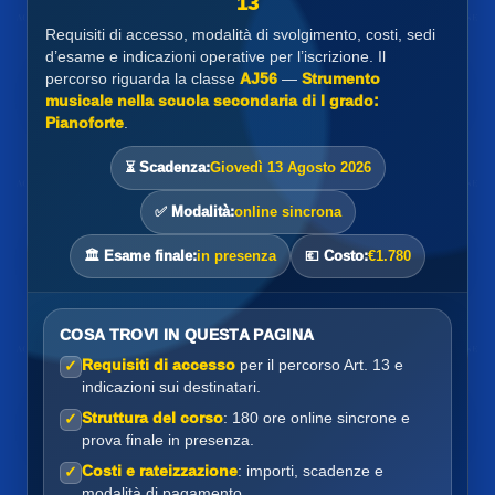
13
Requisiti di accesso, modalità di svolgimento, costi, sedi
d’esame e indicazioni operative per l’iscrizione. Il
percorso riguarda la classe
AJ56
—
Strumento
musicale nella scuola secondaria di I grado:
Pianoforte
.
⏳ Scadenza:
Giovedì 13 Agosto 2026
✅ Modalità:
online sincrona
🏛️ Esame finale:
in presenza
💶 Costo:
€1.780
COSA TROVI IN QUESTA PAGINA
Requisiti di accesso
per il percorso Art. 13 e
✓
indicazioni sui destinatari.
Struttura del corso
: 180 ore online sincrone e
✓
prova finale in presenza.
Costi e rateizzazione
: importi, scadenze e
✓
modalità di pagamento.