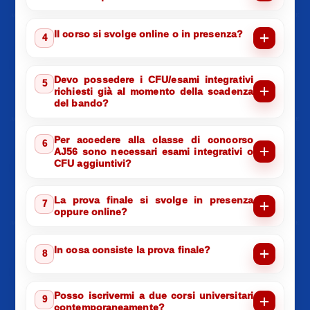
Il corso si svolge online o in presenza?
4
Devo possedere i CFU/esami integrativi
5
richiesti già al momento della scadenza
del bando?
Per accedere alla classe di concorso
6
AJ56 sono necessari esami integrativi o
CFU aggiuntivi?
La prova finale si svolge in presenza
7
oppure online?
In cosa consiste la prova finale?
8
Posso iscrivermi a due corsi universitari
9
contemporaneamente?