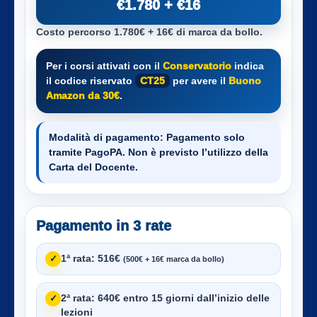
€1.780 + €16
Costo percorso 1.780€ + 16€ di marca da bollo.
Per i corsi attivati con il
Conservatorio
indica
il codice riservato
CT25
per avere il
Buono
Amazon da 30€
.
Modalità di pagamento:
Pagamento solo
tramite PagoPA. Non è previsto l’utilizzo della
Carta del Docente.
Pagamento in 3 rate
1ª rata:
516€
✓
(500€ + 16€ marca da bollo)
2ª rata:
640€ entro 15 giorni dall’inizio delle
✓
lezioni