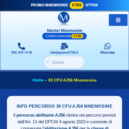
PROMO MNEMOSINE
CT25
ATTIVA
Master Mnemosine
Codice riservato
CT25
392/ 079 14 92
Info@promoCT25.it
WhatsApp
🔎
Home
–
30 CFU AJ56 Mnemosine
INFO PERCORSO 30 CFU AJ56 MNEMOSINE
Il
percorso abilitante AJ56
rientra nei percorsi previsti
dall’Art. 13 del DPCM 4 agosto 2023 e consente di
conseguire l’
abilitazione AJ56
per la
classe di