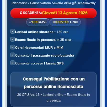
Pianoforte • Conservatorio Saverio Arlia già Tchaikovsky
⏳ SCADENZA:
Giovedì 13 Agosto 2026
✅
CDC
AJ56
💶
COSTO
€1.780
✓
Lezioni online sincrone
• 180 ore
✓
Esame finale in presenza
in 35 città
✓
Corsi riconosciuti MUR e MIM
✓
Consente il
passaggio ruolo/cattedra
✓
Consente accesso
I fascia GPS
Consegui l’abilitazione con un
percorso online riconosciuto
30 CFU Art. 13 • Lezioni online • Esame finale in
presenza