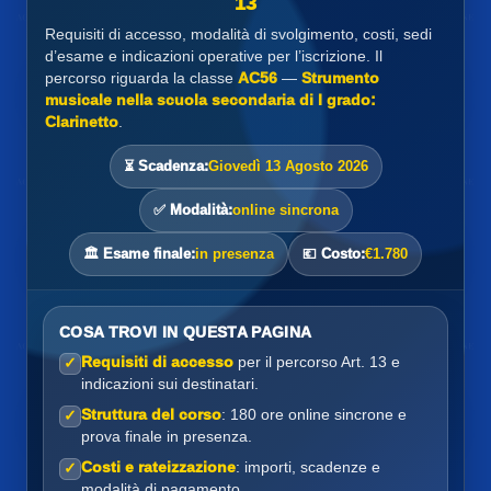
13
Requisiti di accesso, modalità di svolgimento, costi, sedi
d’esame e indicazioni operative per l’iscrizione. Il
percorso riguarda la classe
AC56
—
Strumento
musicale nella scuola secondaria di I grado:
Clarinetto
.
⏳ Scadenza:
Giovedì 13 Agosto 2026
✅ Modalità:
online sincrona
🏛️ Esame finale:
in presenza
💶 Costo:
€1.780
COSA TROVI IN QUESTA PAGINA
Requisiti di accesso
per il percorso Art. 13 e
✓
indicazioni sui destinatari.
Struttura del corso
: 180 ore online sincrone e
✓
prova finale in presenza.
Costi e rateizzazione
: importi, scadenze e
✓
modalità di pagamento.