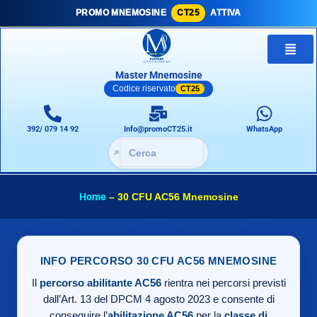
PROMO MNEMOSINE
CT25
ATTIVA
Master Mnemosine
Codice riservato
CT25
392/ 079 14 92
Info@promoCT25.it
WhatsApp
🔎
Home
–
30 CFU AC56 Mnemosine
INFO PERCORSO 30 CFU AC56 MNEMOSINE
Il
percorso abilitante AC56
rientra nei percorsi previsti
dall’Art. 13 del DPCM 4 agosto 2023 e consente di
conseguire l’
abilitazione AC56
per la
classe di