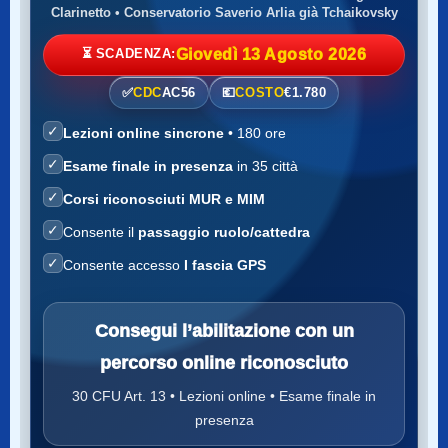
Clarinetto • Conservatorio Saverio Arlia già Tchaikovsky
⏳ SCADENZA:
Giovedì 13 Agosto 2026
✅
CDC
AC56
💶
COSTO
€1.780
✓
Lezioni online sincrone
• 180 ore
✓
Esame finale in presenza
in 35 città
✓
Corsi riconosciuti MUR e MIM
✓
Consente il
passaggio ruolo/cattedra
✓
Consente accesso
I fascia GPS
Consegui l’abilitazione con un
percorso online riconosciuto
30 CFU Art. 13 • Lezioni online • Esame finale in
presenza