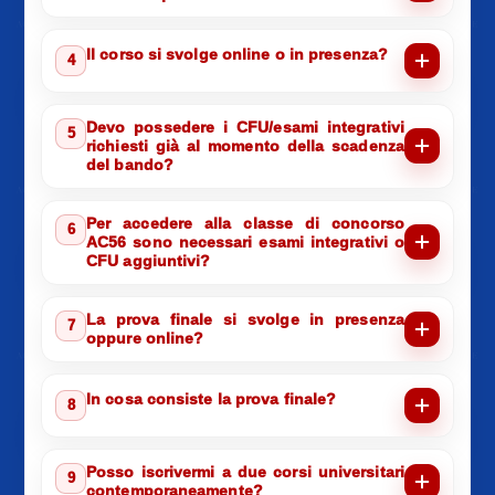
Il corso si svolge online o in presenza?
4
Devo possedere i CFU/esami integrativi
5
richiesti già al momento della scadenza
del bando?
Per accedere alla classe di concorso
6
AC56 sono necessari esami integrativi o
CFU aggiuntivi?
La prova finale si svolge in presenza
7
oppure online?
In cosa consiste la prova finale?
8
Posso iscrivermi a due corsi universitari
9
contemporaneamente?