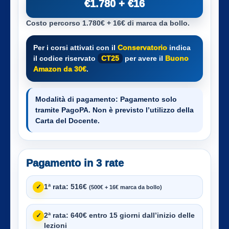
€1.780 + €16
Costo percorso 1.780€ + 16€ di marca da bollo.
Per i corsi attivati con il
Conservatorio
indica
il codice riservato
CT25
per avere il
Buono
Amazon da 30€
.
Modalità di pagamento:
Pagamento solo
tramite PagoPA. Non è previsto l’utilizzo della
Carta del Docente.
Pagamento in 3 rate
1ª rata:
516€
✓
(500€ + 16€ marca da bollo)
2ª rata:
640€ entro 15 giorni dall’inizio delle
✓
lezioni