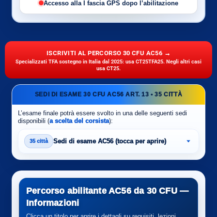
Accesso alla I fascia GPS dopo l’abilitazione
ISCRIVITI AL PERCORSO 30 CFU AC56 →
Specializzati TFA sostegno in Italia dal 2025: usa CT25TFA25. Negli altri casi
usa CT25.
SEDI DI ESAME 30 CFU AC56 ART. 13 • 35 CITTÀ
L’esame finale potrà essere svolto in una delle seguenti sedi
disponibili (
a scelta del corsista
):
Sedi di esame AC56 (tocca per aprire)
35 città
Percorso abilitante AC56 da 30 CFU —
Informazioni
Clicca un titolo per aprire i dettagli su requisiti, lezioni,