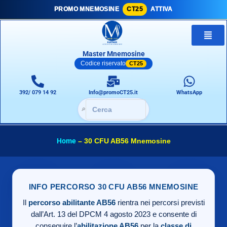
PROMO MNEMOSINE
CT25
ATTIVA
Master Mnemosine
Codice riservato
CT25
392/ 079 14 92
Info@promoCT25.it
WhatsApp
🔎
Home
–
30 CFU AB56 Mnemosine
INFO PERCORSO 30 CFU AB56 MNEMOSINE
Il
percorso abilitante AB56
rientra nei percorsi previsti
dall’Art. 13 del DPCM 4 agosto 2023 e consente di
conseguire l’
abilitazione AB56
per la
classe di