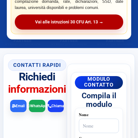
compilazione domanda, rate, dichiarazioni, SSD, date
laurea, università disponibili e problemi comuni.
Vai alle istruzioni 30 CFU Art. 13 →
CONTATTI RAPIDI
Richiedi
MODULO
CONTATTO
informazioni
Compila il
modulo
Email
WhatsApp
Chiama
Nome