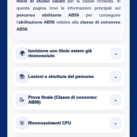
titolo di studio valido
per la classe richiesta. In
questa pagina trovi le informazioni principali sul
percorso abilitante AB56
per conseguire
l’
abilitazione AB56
relativa alla
classe di concorso
AB56
.
Iscrizione con titolo estero già
🌍
⌄
riconosciuto
📚
⌄
Lezioni e struttura del percorso
Prova finale (Classe di concorso:
📝
⌄
AB56)
🎯
⌄
Riconoscimenti CFU