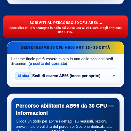
ISCRIVITI AL PERCORSO 30 CFU AB56 →
Specializzati TFA sostegno in Italia dal 2025: usa CT25TFA25. Negli altri casi
usa CT25.
SEDI DI ESAME 30 CFU AB56 ART. 13 • 35 CITTÀ
L’esame finale potrà essere svolto in una delle seguenti sedi
disponibili (
a scelta del corsista
):
Sedi di esame AB56 (tocca per aprire)
35 città
Percorso abilitante AB56 da 30 CFU —
Informazioni
Clicca un titolo per aprire i dettagli su requisiti, lezioni,
prova finale e validità del percorso. Sezione dedicata alla