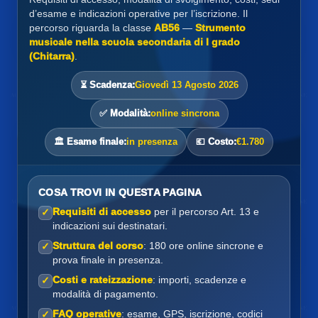
d’esame e indicazioni operative per l’iscrizione. Il
percorso riguarda la classe
AB56
—
Strumento
musicale nella scuola secondaria di I grado
(Chitarra)
.
⏳ Scadenza:
Giovedì 13 Agosto 2026
✅ Modalità:
online sincrona
🏛️ Esame finale:
in presenza
💶 Costo:
€1.780
COSA TROVI IN QUESTA PAGINA
Requisiti di accesso
per il percorso Art. 13 e
✓
indicazioni sui destinatari.
Struttura del corso
: 180 ore online sincrone e
✓
prova finale in presenza.
Costi e rateizzazione
: importi, scadenze e
✓
modalità di pagamento.
FAQ operative
: esame, GPS, iscrizione, codici
✓