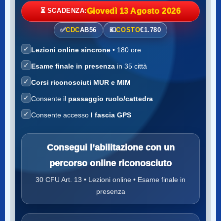
⏳ SCADENZA:
Giovedì 13 Agosto 2026
✅
CDC
AB56
💶
COSTO
€1.780
✓
Lezioni online sincrone
• 180 ore
✓
Esame finale in presenza
in 35 città
✓
Corsi riconosciuti MUR e MIM
✓
Consente il
passaggio ruolo/cattedra
✓
Consente accesso
I fascia GPS
Consegui l’abilitazione con un
percorso online riconosciuto
30 CFU Art. 13 • Lezioni online • Esame finale in
presenza