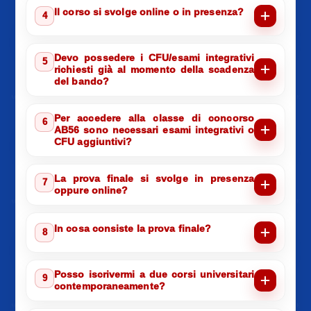
Il corso si svolge online o in presenza?
4
Devo possedere i CFU/esami integrativi
5
richiesti già al momento della scadenza
del bando?
Per accedere alla classe di concorso
6
AB56 sono necessari esami integrativi o
CFU aggiuntivi?
La prova finale si svolge in presenza
7
oppure online?
In cosa consiste la prova finale?
8
Posso iscrivermi a due corsi universitari
9
contemporaneamente?