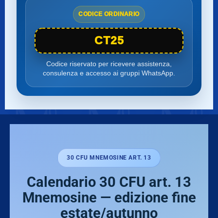
CODICE ORDINARIO
CT25
Codice riservato per ricevere assistenza,
consulenza e accesso ai gruppi WhatsApp.
30 CFU MNEMOSINE ART. 13
Calendario 30 CFU art. 13
Mnemosine — edizione fine
estate/autunno