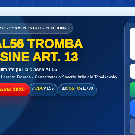
ATE • ESAMI IN 35 CITTÀ IN AUTUNNO
AL56 TROMBA
INE ART. 13
litante per la classe AL56
 I grado: Tromba • Conservatorio Saverio Arlia già Tchaikovsky
✅
CDC
AL56
💶
COSTO
€1.780
gosto 2026