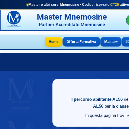
Master e altri corsi Mnemosine • Codice riservato
CT25
attivo
Master Mnemosine
Partner Accreditato Mnemosine
Home
Offerta Formativa
Master
3
▾
Il
percorso abilitante AL56
rie
AL56
per la
classe
In questa pagina trovi le