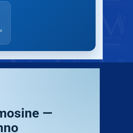
pi
emosine —
unno