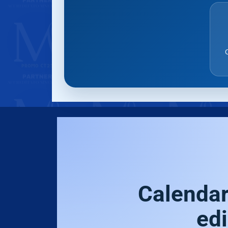
C
Calendar
edi