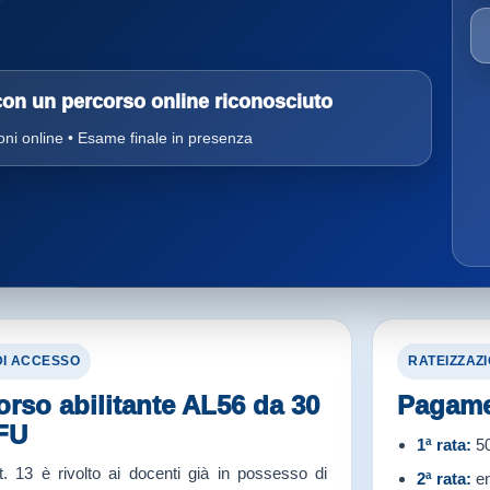
 con un percorso online riconosciuto
oni online • Esame finale in presenza
 DI ACCESSO
RATEIZZAZ
corso abilitante AL56 da 30
Pagamen
FU
1ª rata:
50
13 è rivolto ai docenti già in possesso di
2ª rata:
en