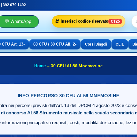
 | 392 079 1492
💬 WhatsApp
🎁 Inserisci codice riservato
CT25
0 CFU Art. 13
60 CFU / 30 CFU All. 2
Corsi Singoli
CLIL
Bi
▾
▾
Home
–
30 CFU AL56 Mnemosine
INFO PERCORSO 30 CFU AL56 MNEMOSINE
ntra nei percorsi previsti dall’Art. 13 del DPCM 4 agosto 2023 e conse
 di concorso AL56
Strumento musicale nella scuola secondaria d
 informazioni principali su requisiti, costi, modalità di iscrizione, lezi