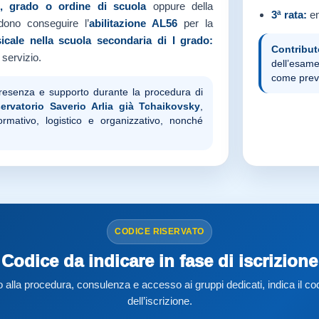
o, grado o ordine di scuola
oppure della
3ª rata:
en
dono conseguire l’
abilitazione AL56
per la
cale nella scuola secondaria di I grado:
Contribut
 servizio.
dell’esame
come prev
presenza e supporto durante la procedura di
ervatorio Saverio Arlia già Tchaikovsky
,
mativo, logistico e organizzativo, nonché
CODICE RISERVATO
Codice da indicare in fase di iscrizione
alla procedura, consulenza e accesso ai gruppi dedicati, indica il codi
dell’iscrizione.