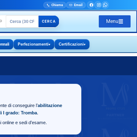
Chiama
Email
Menu
🔎
CERCA
ennali
Perfezionamenti
Certificazioni
▾
▾
nte di conseguire l’
abilitazione
i I grado: Tromba
.
oni online e sedi d’esame.