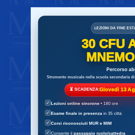
LEZIONI DA FINE EST
30 CFU 
MNEMOS
Percorso abi
Strumento musicale nella scuola secondaria di
⏳ SCADENZA:
Giovedì 13 A
✓
Lezioni online sincrone
• 180 ore
✓
Esame finale in presenza
in 35 città
✓
Corsi riconosciuti MUR e MIM
✓
Consente il
passaggio ruolo/cattedra