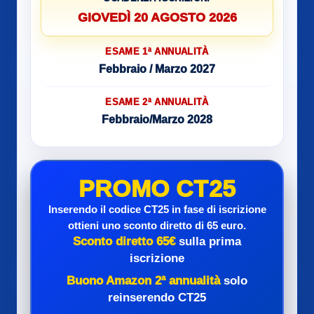
GIOVEDÌ 20 AGOSTO 2026
ESAME 1ª ANNUALITÀ
Febbraio / Marzo 2027
ESAME 2ª ANNUALITÀ
Febbraio/Marzo 2028
PROMO CT25
Inserendo il codice CT25 in fase di iscrizione
ottieni uno sconto diretto di 65 euro.
Sconto diretto 65€
sulla prima
iscrizione
Buono Amazon 2ª annualità
solo
reinserendo CT25