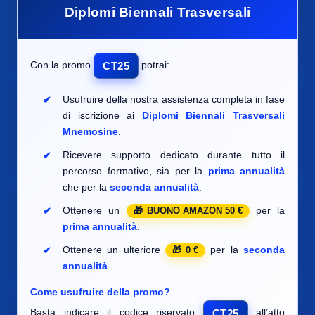
Diplomi Biennali Trasversali
Con la promo
potrai:
CT25
Usufruire della nostra assistenza completa in fase
di iscrizione ai
Diplomi Biennali Trasversali
Mnemosine
.
Ricevere supporto dedicato durante tutto il
percorso formativo, sia per la
prima annualità
che per la
seconda annualità
.
Ottenere un
per la
BUONO AMAZON 50 €
prima annualità
.
Ottenere un ulteriore
per la
seconda
0 €
annualità
.
Come usufruire della promo?
Basta indicare il codice riservato
all’atto
CT25