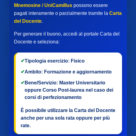
Mnemosine / UniCamillus
possono essere
pagati interamente o parzialmente tramite la
Carta
del Docente
.
Per generare il buono, accedi al portale Carta del
Docente e seleziona:
✔
Tipologia esercizio:
Fisico
✔
Ambito:
Formazione e aggiornamento
✔
Bene/Servizio:
Master Universitario
oppure
Corso Post-laurea
nel caso dei
corsi di perfezionamento
È possibile utilizzare la Carta del Docente
anche per
una sola rata
oppure per
più
rate
.