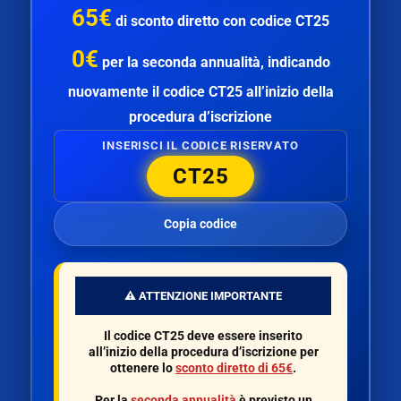
65€
di
sconto diretto
con codice
CT25
0€
per la
seconda annualità
, indicando
nuovamente il codice
CT25
all’inizio della
procedura d’iscrizione
INSERISCI IL CODICE RISERVATO
CT25
Copia codice
⚠️ ATTENZIONE IMPORTANTE
Il codice
CT25
deve essere inserito
all’inizio della procedura d’iscrizione per
ottenere lo
sconto diretto di 65€
.
Per la
seconda annualità
è previsto un