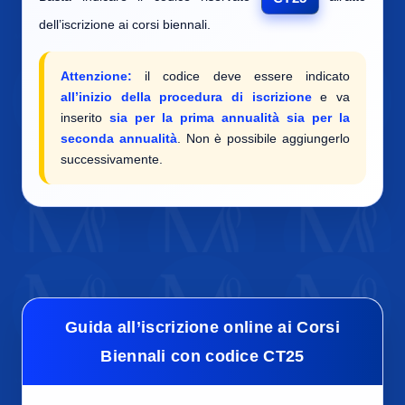
dell’iscrizione ai corsi biennali.
Attenzione:
il codice deve essere indicato
all’inizio della procedura di iscrizione
e va
inserito
sia per la prima annualità sia per la
seconda annualità
. Non è possibile aggiungerlo
successivamente.
Guida all’iscrizione online ai Corsi
Biennali con codice CT25