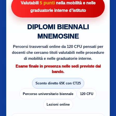
5 punti
Valutabili
nella mobilità e nelle
graduatorie interne d’istituto
DIPLOMI BIENNALI
MNEMOSINE
Percorsi trasversali online da 120 CFU pensati per
docenti che cercano titoli valutabili nelle procedure
di mobilità e nelle graduatorie interne.
Esame finale in presenza nelle sedi previste dal
bando.
Sconto diretto 65€ con CT25
Percorso universitario biennale
120 CFU
Lezioni online