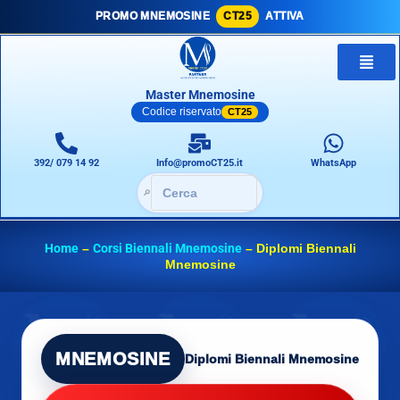
PROMO MNEMOSINE
CT25
ATTIVA
Master Mnemosine
Codice riservato
CT25
392/ 079 14 92
Info@promoCT25.it
WhatsApp
🔎
Home
–
Corsi Biennali Mnemosine
–
Diplomi Biennali
Mnemosine
MNEMOSINE
Diplomi Biennali Mnemosine