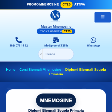
PROMO MNEMOSINE
CT25
ATTIVA
Master Mnemosine
Codice riservato
CT25
392/ 079 14 92
Info@promoCT25.it
WhatsApp
🔎
Home
–
Corsi Biennali Mnemosine
–
Diplomi Biennali Scuola
Primaria
MNEMOSINE
Diplomi Biennali Scuola Primaria