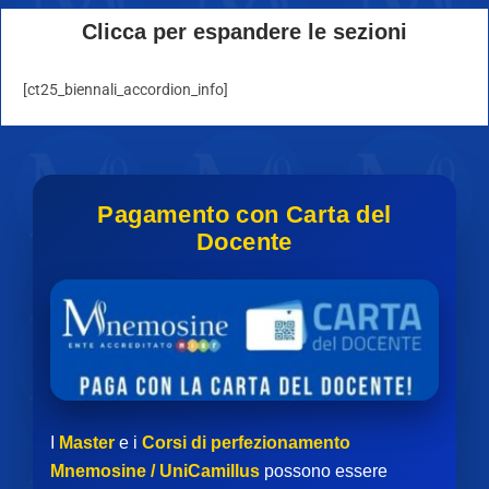
Clicca per espandere le sezioni
[ct25_biennali_accordion_info]
Pagamento con Carta del
Docente
I
Master
e i
Corsi di perfezionamento
Mnemosine / UniCamillus
possono essere