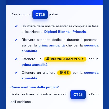
Con la promo
potrai:
CT25
Usufruire della nostra assistenza completa in fase
di iscrizione ai
Diplomi Biennali Primaria
.
Ricevere supporto dedicato durante il percorso,
sia per la
prima annualità
che per la
seconda
annualità
.
Ottenere un
per la
BUONO AMAZON 50 €
prima annualità
.
Ottenere un ulteriore
per la
seconda
0 €
annualità
.
Come usufruire della promo?
Basta indicare il codice riservato
all’atto
CT25
dell’iscrizione.