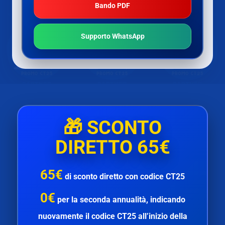
Bando PDF
Supporto WhatsApp
🎁
SCONTO
DIRETTO 65€
65€
di
sconto diretto
con codice
CT25
0€
per la
seconda annualità
, indicando
nuovamente il codice
CT25
all’inizio della