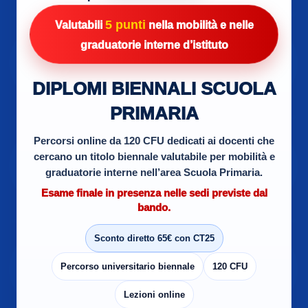
5 punti
Valutabili
nella mobilità e nelle
graduatorie interne d’istituto
DIPLOMI BIENNALI SCUOLA
PRIMARIA
Percorsi online da 120 CFU dedicati ai docenti che
cercano un titolo biennale valutabile per mobilità e
graduatorie interne nell’area Scuola Primaria.
Esame finale in presenza nelle sedi previste dal
bando.
Sconto diretto 65€ con CT25
Percorso universitario biennale
120 CFU
Lezioni online