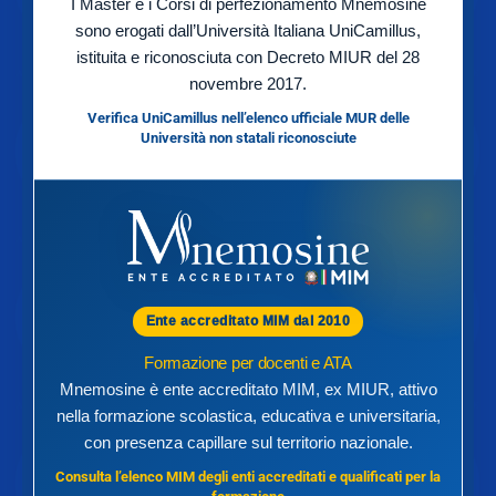
I Master e i Corsi di perfezionamento Mnemosine
sono erogati dall’Università Italiana UniCamillus,
istituita e riconosciuta con Decreto MIUR del 28
novembre 2017.
Verifica UniCamillus nell’elenco ufficiale MUR delle
Università non statali riconosciute
Ente accreditato MIM dal 2010
Formazione per docenti e ATA
Mnemosine è ente accreditato MIM, ex MIUR, attivo
nella formazione scolastica, educativa e universitaria,
con presenza capillare sul territorio nazionale.
Consulta l’elenco MIM degli enti accreditati e qualificati per la