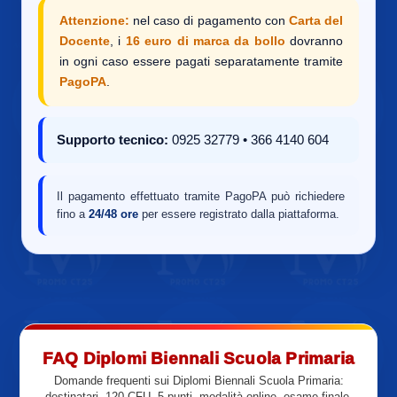
Attenzione:
nel caso di pagamento con
Carta del
Docente
, i
16 euro di marca da bollo
dovranno
in ogni caso essere pagati separatamente tramite
PagoPA
.
Supporto tecnico:
0925 32779 • 366 4140 604
Il pagamento effettuato tramite PagoPA può richiedere
fino a
24/48 ore
per essere registrato dalla piattaforma.
FAQ Diplomi Biennali Scuola Primaria
Domande frequenti sui Diplomi Biennali Scuola Primaria:
destinatari, 120 CFU, 5 punti, modalità online, esame finale,