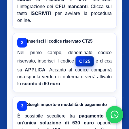
l’integrazione dei
CFU mancanti
. Clicca sul
tasto
ISCRIVITI
per avviare la procedura
online.
Inserisci il codice riservato CT25
2
Nel primo campo, denominato codice
riservato, inserisci il codice
e clicca
CT25
su
APPLICA
. Accanto al codice comparirà
una spunta verde di conferma e verrà attivato
lo
sconto di 60 euro
.
Scegli importo e modalità di pagamento
3
È possibile scegliere tra
pagamento in
un’unica soluzione di 630 euro
oppure