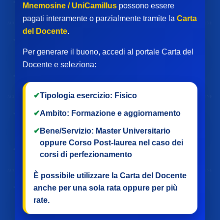
Mnemosine / UniCamillus
possono essere
pagati interamente o parzialmente tramite la
Carta
del Docente
.
Per generare il buono, accedi al portale Carta del
Docente e seleziona:
✔
Tipologia esercizio:
Fisico
✔
Ambito:
Formazione e aggiornamento
✔
Bene/Servizio:
Master Universitario
oppure
Corso Post-laurea
nel caso dei
corsi di perfezionamento
È possibile utilizzare la Carta del Docente
anche per
una sola rata
oppure per
più
rate
.