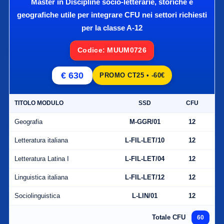
Master in Discipline socio-letterarie, storiche e
geografiche utile per integrare CFU nei settori richiesti
per la classe A-12
Codice: MUUM0726
€ 630
PROMO CT25 • -60€
TITOLO MODULO
SSD
CFU
Geografia
M-GGR/01
12
Letteratura italiana
L-FIL-LET/10
12
Letteratura Latina I
L-FIL-LET/04
12
Linguistica italiana
L-FIL-LET/12
12
Sociolinguistica
L-LIN/01
12
Totale CFU
60