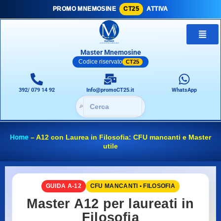
PROMO MNEMOSINE
CT25
ATTIVA
Master Mnemosine
Codice riservato
CT25
392/ 079 14 92
Info@promoCT25.it
WhatsApp
🔎
Home
–
A12 con Laurea in Filosofia: CFU mancanti e Master
utile
GUIDA A-12
CFU MANCANTI • FILOSOFIA
Master A12 per laureati in
Filosofia