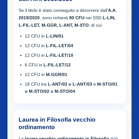
Se il titolo è stato conseguito a decorrere dall’
A.A.
2019/2020
, sono richiesti
80 CFU
nei SSD
L-LIN,
L-FIL-LET, M-GGR, L-ANT, M-STO
, di cui:
12 CFU in
L-LIN/01
12 CFU in
L-FIL-LET/04
12 CFU in
L-FIL-LET/10
6 CFU in
L-FIL-LET/12
12 CFU in
M-GGR/01
18 CFU tra
L-ANT/02 o L-ANT/03
e
M-STO/01
o M-STO/02 o M-STO/04
Laurea in Filosofia vecchio
ordinamento
La
laurea vecchio ordinamento in Filosofia
può