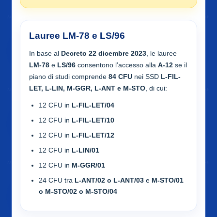
Lauree LM-78 e LS/96
In base al
Decreto 22 dicembre 2023
, le lauree
LM-78
e
LS/96
consentono l’accesso alla
A-12
se il
piano di studi comprende
84 CFU
nei SSD
L-FIL-
LET, L-LIN, M-GGR, L-ANT e M-STO
, di cui:
12 CFU in
L-FIL-LET/04
12 CFU in
L-FIL-LET/10
12 CFU in
L-FIL-LET/12
12 CFU in
L-LIN/01
12 CFU in
M-GGR/01
24 CFU tra
L-ANT/02 o L-ANT/03
e
M-STO/01
o M-STO/02 o M-STO/04