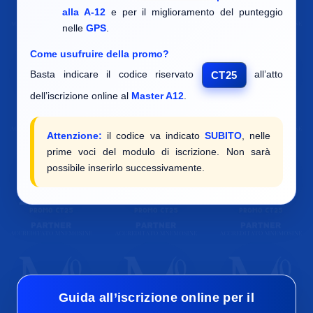
alla A-12
e per il miglioramento del punteggio
nelle
GPS
.
Come usufruire della promo?
Basta indicare il codice riservato
all’atto
CT25
dell’iscrizione online al
Master A12
.
Attenzione:
il codice va indicato
SUBITO
, nelle
prime voci del modulo di iscrizione. Non sarà
possibile inserirlo successivamente.
Guida all’iscrizione online per il