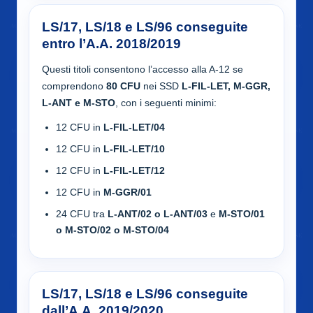
LS/17, LS/18 e LS/96 conseguite
entro l’A.A. 2018/2019
Questi titoli consentono l’accesso alla A-12 se
comprendono
80 CFU
nei SSD
L-FIL-LET, M-GGR,
L-ANT e M-STO
, con i seguenti minimi:
12 CFU in
L-FIL-LET/04
12 CFU in
L-FIL-LET/10
12 CFU in
L-FIL-LET/12
12 CFU in
M-GGR/01
24 CFU tra
L-ANT/02 o L-ANT/03
e
M-STO/01
o M-STO/02 o M-STO/04
LS/17, LS/18 e LS/96 conseguite
dall’A.A. 2019/2020