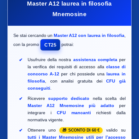
Master A12 laurea in filosofia
Mnemosine
Se stai cercando un
Master A12 con laurea in filosofia
,
con la promo
potrai:
CT25
Usufruire della nostra
assistenza completa
per
la verifica dei requisiti di accesso alla
classe di
concorso A-12
per chi possiede una
laurea in
filosofia
, con analisi gratuita dei
CFU già
conseguiti
.
Ricevere
supporto dedicato
nella scelta del
Master A12 Mnemosine più adatto
per
integrare i
CFU mancanti
richiesti dalla
normativa vigente.
Ottenere uno
valido su
SCONTO DI 60 €
tutti i Master Mnemosine utili per l’accesso