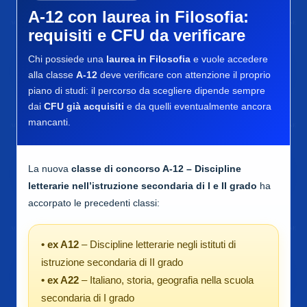
A-12 con laurea in Filosofia:
requisiti e CFU da verificare
Chi possiede una
laurea in Filosofia
e vuole accedere
alla classe
A-12
deve verificare con attenzione il proprio
piano di studi: il percorso da scegliere dipende sempre
dai
CFU già acquisiti
e da quelli eventualmente ancora
mancanti.
La nuova
classe di concorso A-12 – Discipline
letterarie nell’istruzione secondaria di I e II grado
ha
accorpato le precedenti classi:
• ex A12
– Discipline letterarie negli istituti di
istruzione secondaria di II grado
• ex A22
– Italiano, storia, geografia nella scuola
secondaria di I grado