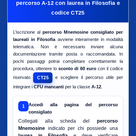
percorso A-12 con laurea in Filosofia e
codice CT25
L’iscrizione al
percorso Mnemosine consigliato per
laureati in Filosofia
avviene interamente in modalità
telematica. Non è necessario inviare alcuna
documentazione tramite posta o raccomandata. In
pochi passaggi potrai completare correttamente la
procedura, ottenere lo
sconto di 60 euro
con il codice
riservato
e scegliere il percorso utile per
CT25
integrare i
CFU mancanti
per la classe
A-12
.
Accedi alla pagina del percorso
1
consigliato
Collegati alla scheda del
percorso
Mnemosine
indicato per chi possiede una
laurea in Filosofia
e deve verificare