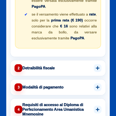
essere versata esclusivamente tramite
PagoPA
.
se il versamento viene effettuato a
rate
,
solo per la
prima rata (€ 190)
occorre
considerare che
€ 16
sono relativi alla
marca da bollo, da versare
esclusivamente tramite
PagoPA
.
Detraibilità fiscale
2
Modalità di pagamento
3
Requisiti di accesso al Diploma di
Perfezionamento Area Umanistica
4
Mnemosine