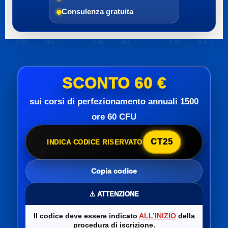
Consulenza gratuita
SCONTO 60 €
sui corsi di perfezionamento annuali 1500
ore 60 CFU
CT25
INDICA CODICE RISERVATO
Copia codice
⚠️ ATTENZIONE
Il codice deve essere indicato
ALL’INIZIO
della
procedura di iscrizione.