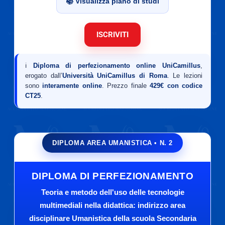
📚 Visualizza piano di studi
ISCRIVITI
ℹ️
Diploma di perfezionamento online UniCamillus
,
erogato dall’
Università UniCamillus di Roma
. Le lezioni
sono
interamente online
. Prezzo finale
429€ con codice
CT25
.
DIPLOMA AREA UMANISTICA • N. 2
DIPLOMA DI PERFEZIONAMENTO
Teoria e metodo dell'uso delle tecnologie
multimediali nella didattica: indirizzo area
disciplinare Umanistica della scuola Secondaria