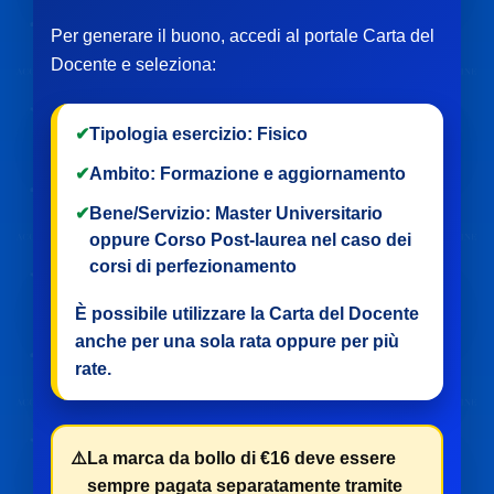
Per generare il buono, accedi al portale Carta del
Docente e seleziona:
✔
Tipologia esercizio:
Fisico
✔
Ambito:
Formazione e aggiornamento
✔
Bene/Servizio:
Master Universitario
oppure
Corso Post-laurea
nel caso dei
corsi di perfezionamento
È possibile utilizzare la Carta del Docente
anche per
una sola rata
oppure per
più
rate
.
⚠️
La marca da bollo di €16 deve essere
sempre pagata separatamente tramite