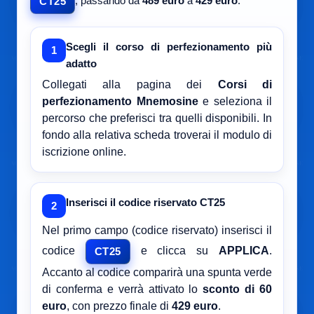
, passando da
489 euro
a
429 euro
.
CT25
Scegli il corso di perfezionamento più
1
adatto
Collegati alla pagina dei
Corsi di
perfezionamento Mnemosine
e seleziona il
percorso che preferisci tra quelli disponibili. In
fondo alla relativa scheda troverai il modulo di
iscrizione online.
Inserisci il codice riservato CT25
2
Nel primo campo (codice riservato) inserisci il
codice
e clicca su
APPLICA
.
CT25
Accanto al codice comparirà una spunta verde
di conferma e verrà attivato lo
sconto di 60
euro
, con prezzo finale di
429 euro
.