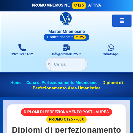
PROMO MNEMOSINE
CT25
ATTIVA
Master Mnemosine
Codice riservato
CT25
392/ 079 14 92
Info@promoCT25.it
WhatsApp
🔎
Home
–
Corsi di Perfezionamento Mnemosine
–
Diplomi di
Perfezionamento Area Umanistica
DIPLOMI DI PERFEZIONAMENTO POST-LAUREA
PROMO CT25 • -60€
Diplomi di perfezionamento