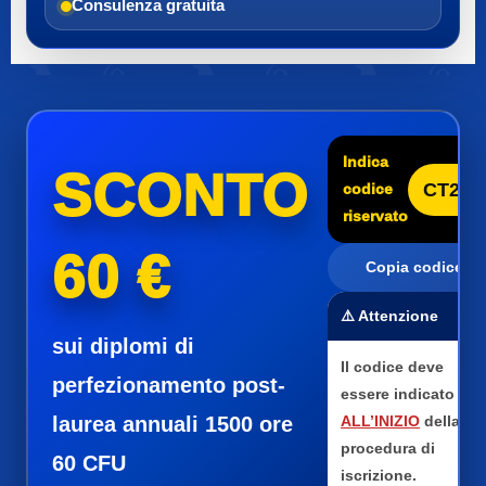
Consulenza gratuita
Indica
SCONTO
CT25
codice
riservato
60 €
Copia codice
⚠️ Attenzione
sui diplomi di
Il codice deve
perfezionamento post-
essere indicato
laurea annuali 1500 ore
ALL’INIZIO
della
procedura di
60 CFU
iscrizione.