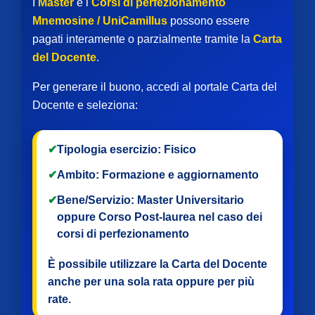
I
Master
e i
Corsi di perfezionamento
Mnemosine / UniCamillus
possono essere
pagati interamente o parzialmente tramite la
Carta
del Docente
.
Per generare il buono, accedi al portale Carta del
Docente e seleziona:
✔
Tipologia esercizio:
Fisico
✔
Ambito:
Formazione e aggiornamento
✔
Bene/Servizio:
Master Universitario
oppure
Corso Post-laurea
nel caso dei
corsi di perfezionamento
È possibile utilizzare la Carta del Docente
anche per
una sola rata
oppure per
più
rate
.