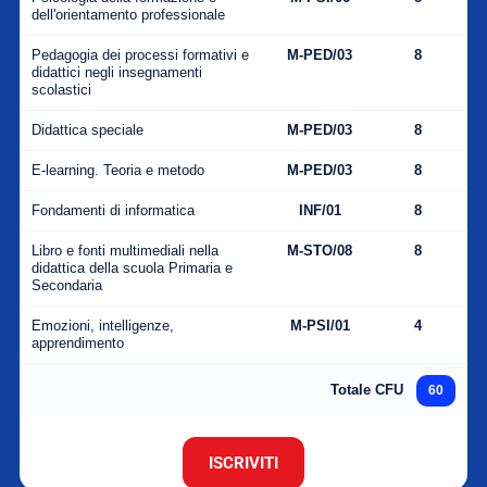
dell'orientamento professionale
Pedagogia dei processi formativi e
M-PED/03
8
didattici negli insegnamenti
scolastici
Didattica speciale
M-PED/03
8
E-learning. Teoria e metodo
M-PED/03
8
Fondamenti di informatica
INF/01
8
Libro e fonti multimediali nella
M-STO/08
8
didattica della scuola Primaria e
Secondaria
Emozioni, intelligenze,
M-PSI/01
4
apprendimento
Totale CFU
60
ISCRIVITI