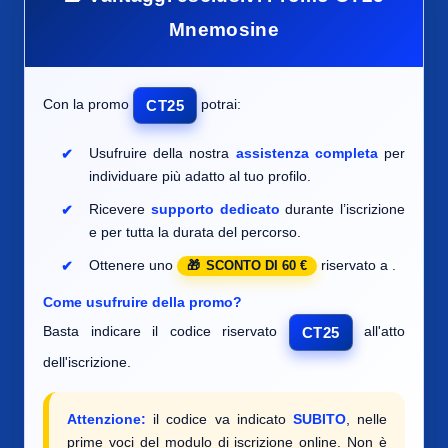
Mnemosine
Con la promo
potrai:
CT25
Usufruire della nostra
assistenza completa
per
individuare
più adatto al tuo profilo.
Ricevere
supporto dedicato
durante l’iscrizione
e per tutta la durata del percorso.
Ottenere uno
riservato a
.
SCONTO DI 60 €
Come usufruire della promo?
Basta indicare il codice riservato
all'atto
CT25
dell'iscrizione.
Attenzione:
il codice va indicato
SUBITO
, nelle
prime voci del modulo di iscrizione online. Non è