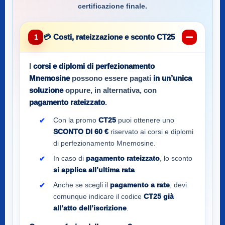
certificazione finale.
💳 Costi, rateizzazione e sconto CT25
1
I
corsi e diplomi di perfezionamento
Mnemosine
possono essere pagati
in un’unica
soluzione
oppure, in alternativa, con
pagamento rateizzato
.
Con la promo
CT25
puoi ottenere uno
SCONTO DI 60 €
riservato ai corsi e diplomi
di perfezionamento Mnemosine.
In caso di
pagamento rateizzato
, lo sconto
si applica all’ultima rata
.
Anche se scegli il
pagamento a rate
, devi
comunque indicare il codice
CT25
già
all’atto dell’iscrizione
.