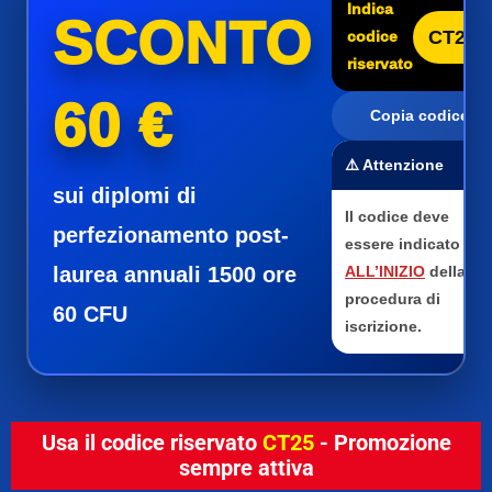
Indica
SCONTO
CT25
codice
riservato
60 €
Copia codice
⚠️ Attenzione
sui diplomi di
Il codice deve
perfezionamento post-
essere indicato
laurea annuali 1500 ore
ALL’INIZIO
della
procedura di
60 CFU
iscrizione.
Usa il codice riservato
CT25
- Promozione
sempre attiva