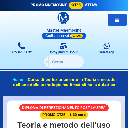
PROMO MNEMOSINE
CT25
ATTIVA
Master Mnemosine
Codice riservato
CT25
392/ 079 14 92
Info@promoCT25.it
WhatsApp
🔎
Home
–
Corso di perfezionamento in Teoria e metodo
dell’uso delle tecnologie multimediali nella didattica
DIPLOMA DI PERFEZIONAMENTO POST-LAUREA
PROMO CT25 • -€ 60 euro
Teoria e metodo dell'uso