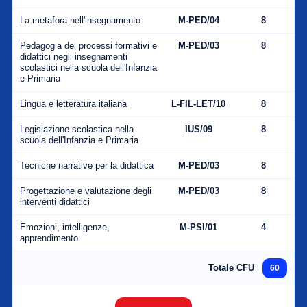
La metafora nell'insegnamento
M-PED/04
8
Pedagogia dei processi formativi e
M-PED/03
8
didattici negli insegnamenti
scolastici nella scuola dell'Infanzia
e Primaria
Lingua e letteratura italiana
L-FIL-LET/10
8
Legislazione scolastica nella
IUS/09
8
scuola dell'Infanzia e Primaria
Tecniche narrative per la didattica
M-PED/03
8
Progettazione e valutazione degli
M-PED/03
8
interventi didattici
Emozioni, intelligenze,
M-PSI/01
4
apprendimento
Totale CFU
60