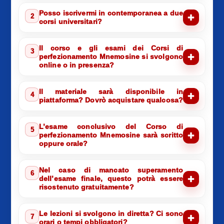
Posso iscrivermi in contemporanea a due
2
corsi universitari?
Il corso e gli esami dei Corsi di
3
perfezionamento Mnemosine si svolgono
online o in presenza?
Il materiale sarà disponibile in
4
piattaforma? Dovrò acquistare qualcosa?
L’esame conclusivo del Corso di
5
perfezionamento Mnemosine sarà scritto
oppure orale?
Nel caso di mancato superamento
6
dell’esame finale, questo potrà essere
risostenuto gratuitamente?
Le lezioni si svolgono in diretta? Ci sono
7
orari o tempi obbligatori?