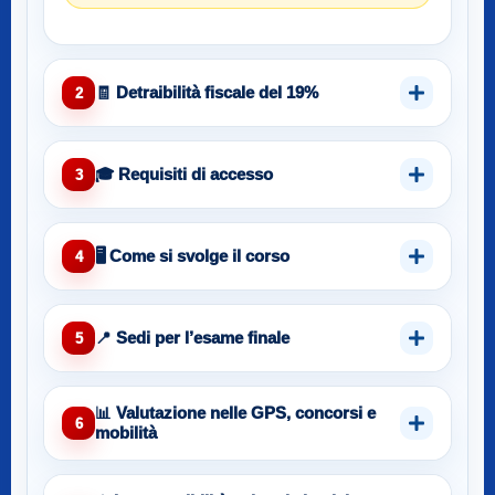
🧾 Detraibilità fiscale del 19%
2
🎓 Requisiti di accesso
3
🖥️ Come si svolge il corso
4
📍 Sedi per l’esame finale
5
📊 Valutazione nelle GPS, concorsi e
6
mobilità