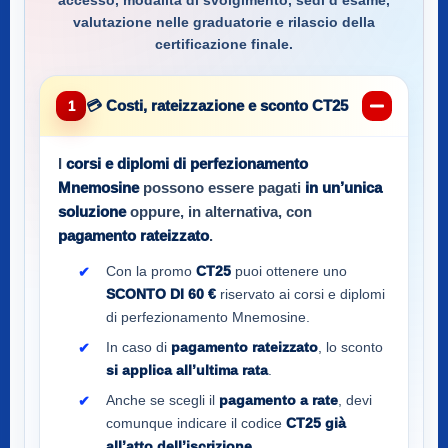
accesso, modalità di svolgimento, sedi d’esame,
valutazione nelle graduatorie e rilascio della
certificazione finale.
💳 Costi, rateizzazione e sconto CT25
1
I
corsi e diplomi di perfezionamento
Mnemosine
possono essere pagati
in un’unica
soluzione
oppure, in alternativa, con
pagamento rateizzato
.
Con la promo
CT25
puoi ottenere uno
SCONTO DI 60 €
riservato ai corsi e diplomi
di perfezionamento Mnemosine.
In caso di
pagamento rateizzato
, lo sconto
si applica all’ultima rata
.
Anche se scegli il
pagamento a rate
, devi
comunque indicare il codice
CT25
già
all’atto dell’iscrizione
.