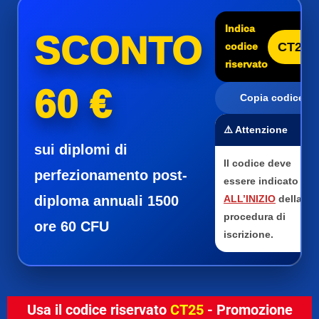
Indica
SCONTO
CT25
codice
riservato
60 €
Copia codice
⚠️ Attenzione
sui diplomi di
Il codice deve
perfezionamento post-
essere indicato
diploma annuali 1500
ALL’INIZIO
della
procedura di
ore 60 CFU
iscrizione.
Usa il codice riservato
CT25
- Promozione