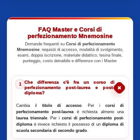
FAQ Master e Corsi di
perfezionamento Mnemosine
Domande frequenti su
Corsi di perfezionamento
Mnemosine
: requisiti di accesso, modalità di svolgimento,
esami, doppia iscrizione, materiale didattico, tesina finale,
punteggio, costo detraibile e differenze con i Master.
Che differenza c'è fra un corso di
1
perfezionamento post-laurea e post-
diploma?
Cambia il
titolo di accesso
. Per i
corsi di
perfezionamento post-laurea
è richiesta almeno una
laurea triennale
. Per i
corsi di perfezionamento post-
diploma
è invece richiesto il possesso di un
diploma di
scuola secondaria di secondo grado
.