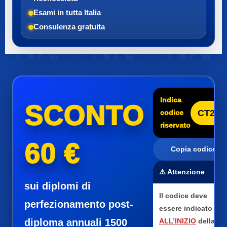
Esami in tutta Italia
Consulenza gratuita
Indica
SCONTO
CT25
codice
riservato
60 €
Copia codice
⚠️ Attenzione
sui diplomi di
Il codice deve
perfezionamento post-
essere indicato
diploma annuali 1500
ALL’INIZIO
della