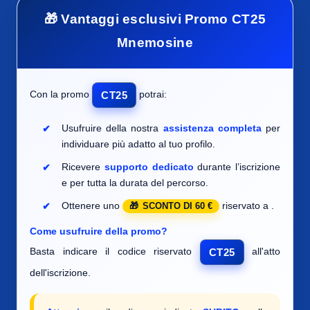
🎁 Vantaggi esclusivi Promo CT25
Mnemosine
Con la promo
potrai:
CT25
Usufruire della nostra
assistenza completa
per
individuare
più adatto al tuo profilo.
Ricevere
supporto dedicato
durante l’iscrizione
e per tutta la durata del percorso.
Ottenere uno
riservato a
.
SCONTO DI 60 €
Come usufruire della promo?
Basta indicare il codice riservato
all'atto
CT25
dell'iscrizione.