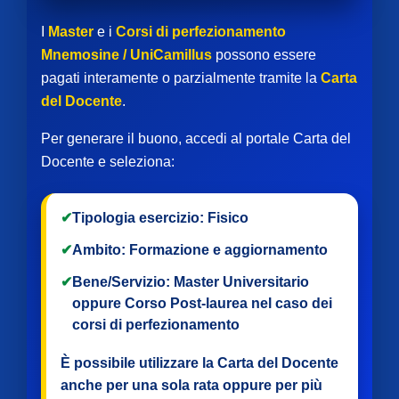
I
Master
e i
Corsi di perfezionamento
Mnemosine / UniCamillus
possono essere
pagati interamente o parzialmente tramite la
Carta
del Docente
.
Per generare il buono, accedi al portale Carta del
Docente e seleziona:
✔
Tipologia esercizio:
Fisico
✔
Ambito:
Formazione e aggiornamento
✔
Bene/Servizio:
Master Universitario
oppure
Corso Post-laurea
nel caso dei
corsi di perfezionamento
È possibile utilizzare la Carta del Docente
anche per
una sola rata
oppure per
più