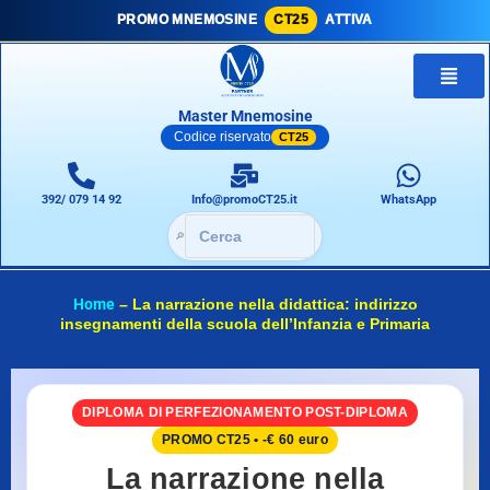
PROMO MNEMOSINE
CT25
ATTIVA
Master Mnemosine
Codice riservato
CT25
392/ 079 14 92
Info@promoCT25.it
WhatsApp
🔎
Home
–
La narrazione nella didattica: indirizzo
insegnamenti della scuola dell’Infanzia e Primaria
DIPLOMA DI PERFEZIONAMENTO POST-DIPLOMA
PROMO CT25 • -€ 60 euro
La narrazione nella