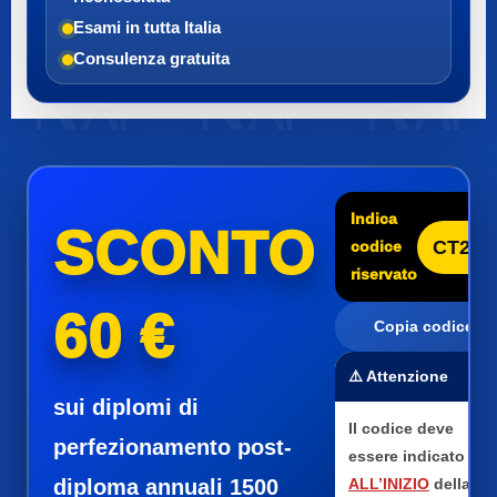
Esami in tutta Italia
Consulenza gratuita
Indica
SCONTO
CT25
codice
riservato
60 €
Copia codice
⚠️ Attenzione
sui diplomi di
Il codice deve
perfezionamento post-
essere indicato
diploma annuali 1500
ALL’INIZIO
della