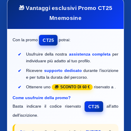
🎁 Vantaggi esclusivi Promo CT25
Mnemosine
Con la promo
potrai:
CT25
Usufruire della nostra
assistenza completa
per
individuare
più adatto al tuo profilo.
Ricevere
supporto dedicato
durante l’iscrizione
e per tutta la durata del percorso.
Ottenere uno
riservato a
.
SCONTO DI 60 €
Come usufruire della promo?
Basta indicare il codice riservato
all'atto
CT25
dell'iscrizione.