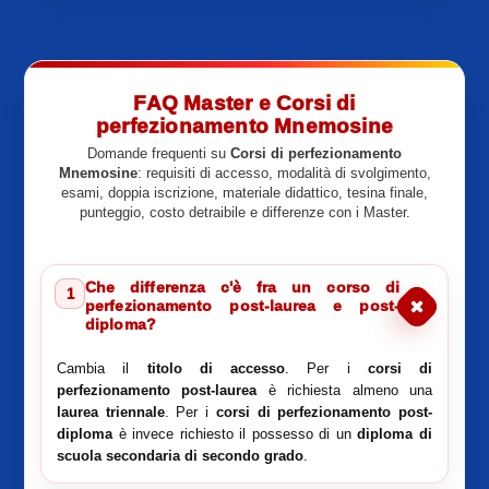
FAQ Master e Corsi di
perfezionamento Mnemosine
Domande frequenti su
Corsi di perfezionamento
Mnemosine
: requisiti di accesso, modalità di svolgimento,
esami, doppia iscrizione, materiale didattico, tesina finale,
punteggio, costo detraibile e differenze con i Master.
Che differenza c'è fra un corso di
1
perfezionamento post-laurea e post-
diploma?
Cambia il
titolo di accesso
. Per i
corsi di
perfezionamento post-laurea
è richiesta almeno una
laurea triennale
. Per i
corsi di perfezionamento post-
diploma
è invece richiesto il possesso di un
diploma di
scuola secondaria di secondo grado
.