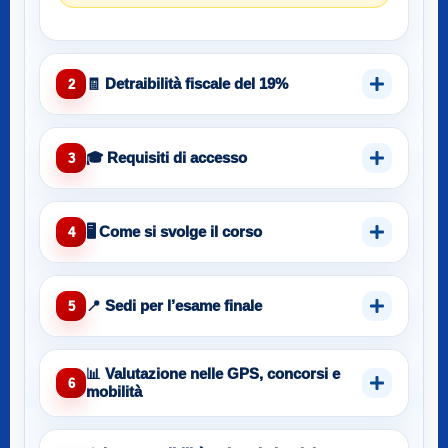
🧾 Detraibilità fiscale del 19%
2
🎓 Requisiti di accesso
3
🖥️ Come si svolge il corso
4
📍 Sedi per l’esame finale
5
📊 Valutazione nelle GPS, concorsi e
6
mobilità