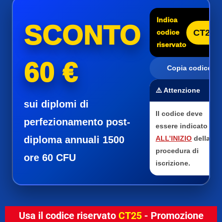
Indica
SCONTO
CT25
codice
riservato
60 €
Copia codice
⚠️ Attenzione
sui diplomi di
Il codice deve
perfezionamento post-
essere indicato
diploma annuali 1500
ALL’INIZIO
della
procedura di
ore 60 CFU
iscrizione.
Usa il codice riservato
CT25
- Promozione