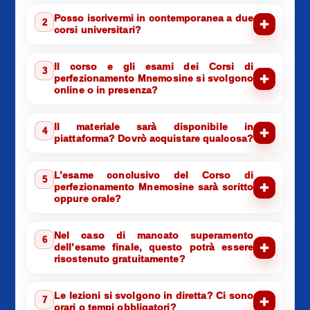
Posso iscrivermi in contemporanea a due
2
corsi universitari?
Il corso e gli esami dei Corsi di
3
perfezionamento Mnemosine si svolgono
online o in presenza?
Il materiale sarà disponibile in
4
piattaforma? Dovrò acquistare qualcosa?
L’esame conclusivo del Corso di
5
perfezionamento Mnemosine sarà scritto
oppure orale?
Nel caso di mancato superamento
6
dell’esame finale, questo potrà essere
risostenuto gratuitamente?
Le lezioni si svolgono in diretta? Ci sono
7
orari o tempi obbligatori?