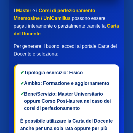
I
Master
e i
Corsi di perfezionamento
Mnemosine / UniCamillus
possono essere
pagati interamente o parzialmente tramite la
Carta
del Docente
.
Per generare il buono, accedi al portale Carta del
Docente e seleziona:
✔
Tipologia esercizio:
Fisico
✔
Ambito:
Formazione e aggiornamento
✔
Bene/Servizio:
Master Universitario
oppure
Corso Post-laurea
nel caso dei
corsi di perfezionamento
È possibile utilizzare la Carta del Docente
anche per
una sola rata
oppure per
più