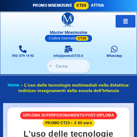
PROMO MNEMOSINE
CT25
ATTIVA
Master Mnemosine
Codice riservato
CT25
392/ 079 14 92
Info@promoCT25.it
WhatsApp
🔎
Home
–
L’uso delle tecnologie multimediali nella didattica:
indirizzo insegnamenti della scuola dell’Infanzia
DIPLOMA DI PERFEZIONAMENTO POST-DIPLOMA
PROMO CT25 • -€ 60 euro
L'uso delle tecnologie