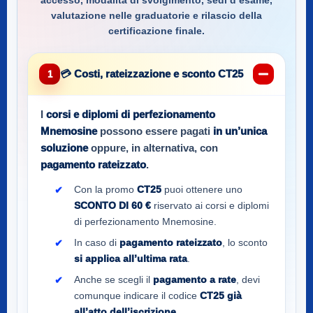
accesso, modalità di svolgimento, sedi d’esame,
valutazione nelle graduatorie e rilascio della
certificazione finale.
💳 Costi, rateizzazione e sconto CT25
1
I
corsi e diplomi di perfezionamento
Mnemosine
possono essere pagati
in un’unica
soluzione
oppure, in alternativa, con
pagamento rateizzato
.
Con la promo
CT25
puoi ottenere uno
SCONTO DI 60 €
riservato ai corsi e diplomi
di perfezionamento Mnemosine.
In caso di
pagamento rateizzato
, lo sconto
si applica all’ultima rata
.
Anche se scegli il
pagamento a rate
, devi
comunque indicare il codice
CT25
già
all’atto dell’iscrizione
.