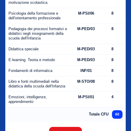
motivazione scolastica
Psicologia della formazione e
M-PSI/06
8
dell'orientamento professionale
Pedagogia dei processi formativi e
M-PED/03
8
didattici negli insegnamenti della
scuola dell'Infanzia
Didattica speciale
M-PED/03
8
E-learning. Teoria e metodo
M-PED/03
8
Fondamenti di informatica
INF/01
8
Libro e fonti multimediali nella
M-STO/08
8
didattica della scuola dell'Infanzia
Emozioni, intelligenze,
M-PSI/01
4
apprendimento
Totale CFU
60