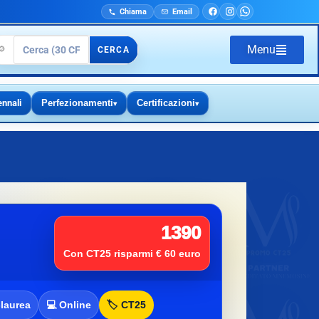
Chiama
Email
Menu
🔎
CERCA
ennali
Perfezionamenti
Certificazioni
▾
▾
1390
Con CT25 risparmi € 60 euro
-laurea
💻 Online
🏷️ CT25