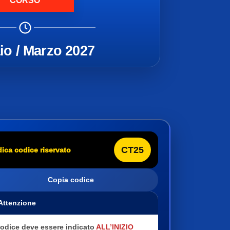
CORSO
io / Marzo 2027
CT25
dica codice riservato
Copia codice
 Attenzione
 codice deve essere indicato
ALL’INIZIO