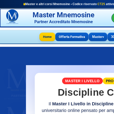
Master e altri corsi Mnemosine • Codice riservato
CT25
attivo
Master Mnemosine
Partner Accreditato Mnemosine
Home
Offerta Formativa
Master
3
▾
MASTER I LIVELLO
PROM
Discipline C
Il
Master I Livello in Discipline
universitario online pensato per am