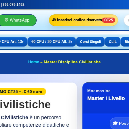
 | 392 079 1492
💬 WhatsApp
🎁 Inserisci codice riservato
CT25
0 CFU Art. 13
60 CFU / 30 CFU All. 2
Corsi Singoli
CLIL
Bi
▾
▾
Home
–
Master Discipline Civilistiche
Mnemosine
O CT25 • -€ 60 euro
Master I Livello
ivilistiche
 Civilistiche
è un percorso
🎓 Post
pliare competenze didattiche e