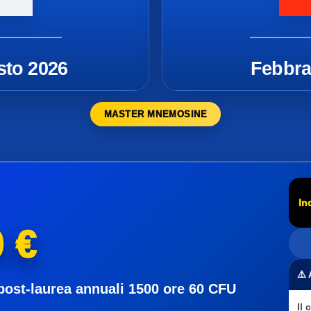
sto 2026
Febbra
MASTER MNEMOSINE
In
 €
⚠️
post-laurea annuali 1500 ore 60 CFU
Il