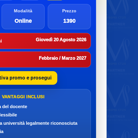
Modalità
Prezzo
Online
1390
Giovedì 20 Agosto 2026
i
Febbraio / Marzo 2027
tiva promo e prosegui
VANTAGGI INCLUSI
a del docente
lessibile
da università legalmente riconosciuta
ia