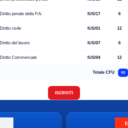
Diritto penale della P.A.
IUS/17
6
Diritto civile
IUS/01
12
Diritto del lavoro
IUS/07
6
Diritto Commerciale
IUS/04
12
Totale CFU
60
ISCRIVITI
E