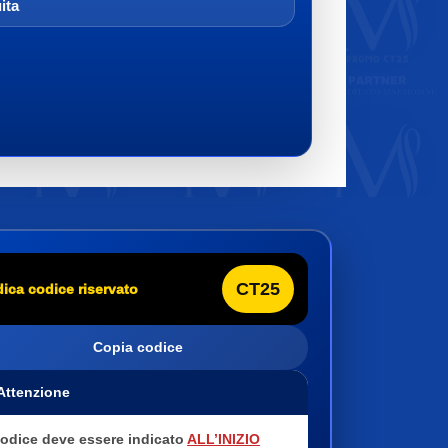
ita
CT25
dica codice riservato
Copia codice
 Attenzione
 codice deve essere indicato
ALL’INIZIO