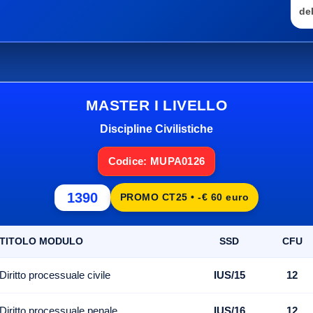
del
MASTER I LIVELLO
Discipline Civilistiche
Codice: MUPA0126
1390
PROMO CT25 • -€ 60 euro
TITOLO MODULO
SSD
CFU
Diritto processuale civile
IUS/15
12
Diritto processuale penale
IUS/16
12