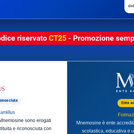
del
odice riservato
CT25
- Promozione sempr
conosciuta
Ente a
Camillus
Formazi
o Mnemosine sono erogati
Mnemosine è ente accredita
tituita e riconosciuta con
scolastica, educativa e u