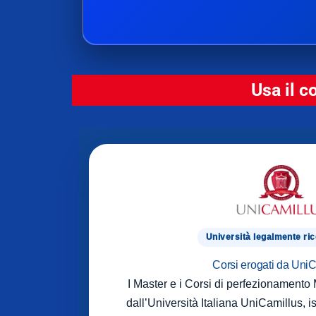
Usa il c
Università legalmente ri
Corsi erogati da Uni
I Master e i Corsi di perfezionament
dall’Università Italiana UniCamillus, is