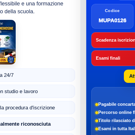
 flessibile e una formazione
o della scuola.
Codice
MUPA0126
Scadenza iscrizion
Esami finali
a 24/7
At
n studio e lavoro
Pagabile con
cart
ella procedura d'iscrizione
Percorso online f
Titolo rilasciato 
egalmente riconosciuta
Esami in tutta Ital