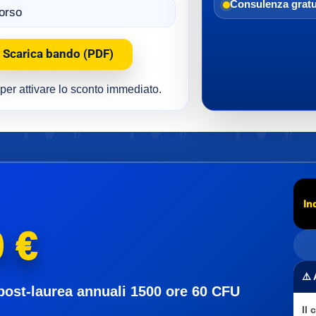
Consulenza gratu
corso
Scarica bando (PDF)
e per attivare lo sconto immediato.
In
 €
⚠️
post-laurea annuali 1500 ore 60 CFU
Il