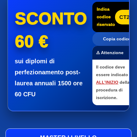
Indica
SCONTO
CT25
codice
riservato
60 €
Copia codice
⚠️ Attenzione
sui diplomi di
Il codice deve
perfezionamento post-
essere indicato
laurea annuali 1500 ore
ALL’INIZIO
della
procedura di
60 CFU
iscrizione.