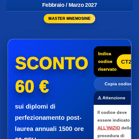
Febbraio / Marzo 2027
MASTER MNEMOSINE
Indica
SCONTO
CT25
codice
riservato
60 €
Copia codice
⚠️ Attenzione
sui diplomi di
Il codice deve
perfezionamento post-
essere indicato
laurea annuali 1500 ore
ALL’INIZIO
della
procedura di