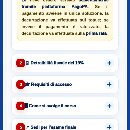
16
deve essere versato
separatamente
tramite piattaforma PagoPA
. Se il
pagamento avviene in unica soluzione, la
decurtazione va effettuata sul totale; se
invece il pagamento è rateizzato, la
decurtazione va effettuata sulla
prima rata
.
🧾 Detraibilità fiscale del 19%
2
🎓 Requisiti di accesso
3
🖥️ Come si svolge il corso
4
📍 Sedi per l’esame finale
5