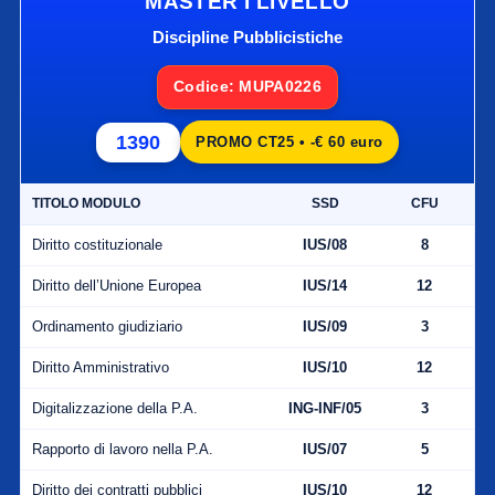
MASTER I LIVELLO
Discipline Pubblicistiche
Codice: MUPA0226
1390
PROMO CT25 • -€ 60 euro
TITOLO MODULO
SSD
CFU
Diritto costituzionale
IUS/08
8
Diritto dell’Unione Europea
IUS/14
12
Ordinamento giudiziario
IUS/09
3
Diritto Amministrativo
IUS/10
12
Digitalizzazione della P.A.
ING-INF/05
3
Rapporto di lavoro nella P.A.
IUS/07
5
Diritto dei contratti pubblici
IUS/10
12