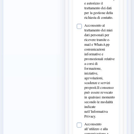
e autorizzo il
trattamento dei dati
per la gestione della
richiesta di contatto.
Acconsento al
trattamento dei miei
dati personali per
ricevere tramite e-
mail e WhatsApp
comunicazioni
informative e
promozionali relative
a corsi di
formazione,
iniziative,
agevolazioni,
scadenze e servizi
proposti.Il consenso
può essere revocato
in qualsiasi momento
secondo le modalità
indicate
nell’Informativa
Privacy.
Acconsento
all’utilizzo e alla
comunicazione a