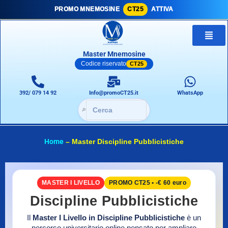
PROMO MNEMOSINE
CT25
ATTIVA
Master Mnemosine
Codice riservato
CT25
392/ 079 14 92
Info@promoCT25.it
WhatsApp
🔎
Home
–
Master Discipline Pubblicistiche
MASTER I LIVELLO
PROMO CT25 • -€ 60 euro
Discipline Pubblicistiche
Il
Master I Livello in Discipline Pubblicistiche
è un