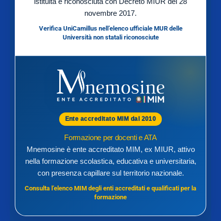
istituita e riconosciuta con Decreto MIUR del 28
novembre 2017.
Verifica UniCamillus nell’elenco ufficiale MUR delle
Università non statali riconosciute
Ente accreditato MIM dal 2010
Formazione per docenti e ATA
Mnemosine è ente accreditato MIM, ex MIUR, attivo
nella formazione scolastica, educativa e universitaria,
con presenza capillare sul territorio nazionale.
Consulta l’elenco MIM degli enti accreditati e qualificati per la
formazione