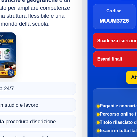
artistiche e geografiche
è un
sato per ampliare competenze
Codice
na struttura flessibile e una
MUUM3726
 mondo della scuola.
Scadenza iscrizion
Esami finali
At
a 24/7
n studio e lavoro
Pagabile con
cart
Percorso online f
ella procedura d'iscrizione
Titolo rilasciato 
Esami in tutta Ital