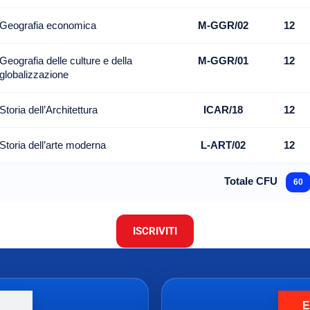
Geografia economica
M-GGR/02
12
Geografia delle culture e della
M-GGR/01
12
globalizzazione
Storia dell’Architettura
ICAR/18
12
Storia dell’arte moderna
L-ART/02
12
Totale CFU
60
ISCRIVITI
E