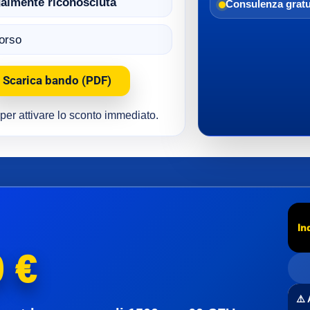
egalmente riconosciuta
Consulenza gratu
corso
Scarica bando (PDF)
e per attivare lo sconto immediato.
In
 €
⚠️