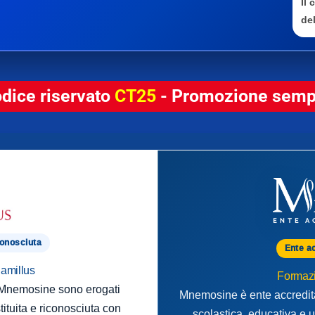
Il
del
odice riservato
CT25
- Promozione sempr
conosciuta
Ente a
Camillus
Formazi
o Mnemosine sono erogati
Mnemosine è ente accredita
tituita e riconosciuta con
scolastica, educativa e u