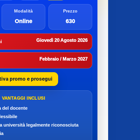
Modalità
Prezzo
Online
630
Giovedì 20 Agosto 2026
i
Febbraio / Marzo 2027
tiva promo e prosegui
VANTAGGI INCLUSI
a del docente
lessibile
da università legalmente riconosciuta
ia