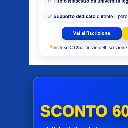
✅
Titolo rilasciato da università l
✅
Supporto dedicato
durante il per
Vai all’iscrizione
Inserisci
CT25
all’inizio dell’iscrizion
SCONTO 60