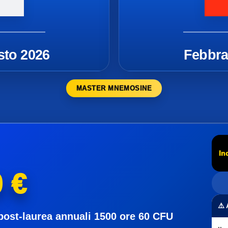
sto 2026
Febbra
MASTER MNEMOSINE
In
 €
⚠️
post-laurea annuali 1500 ore 60 CFU