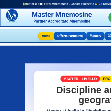
Master e altri corsi Mnemosine • Codice riservato
CT25
attivo
Master Mnemosine
Partner Accreditato Mnemosine
Home
Offerta Formativa
Master
3
▾
MASTER I LIVELLO
PROM
Discipline a
geogra