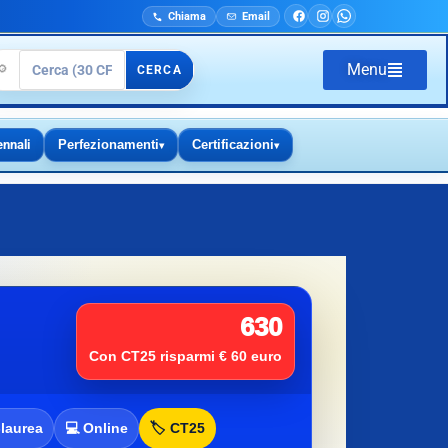
Chiama
Email
Menu
🔎
CERCA
ennali
Perfezionamenti
Certificazioni
▾
▾
630
Con CT25 risparmi € 60 euro
-laurea
💻 Online
🏷️ CT25