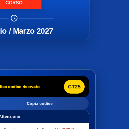
CORSO
io / Marzo 2027
CT25
dica codice riservato
Copia codice
 Attenzione