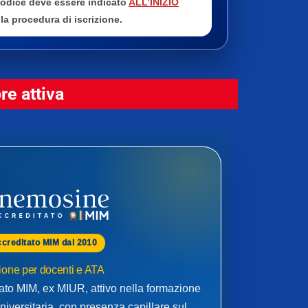
 codice deve essere indicato
ALL’INIZIO
la procedura di iscrizione.
e attiva
ccreditato MIM dal 2010
one per docenti e ATA
to MIM, ex MIUR, attivo nella formazione
niversitaria, con presenza capillare sul