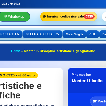
 | 392 079 1492
💬 WhatsApp
🎁 Inserisci codice riservato
CT25
0 CFU Art. 13
60 CFU / 30 CFU All. 2
Corsi Singoli
CLIL
Bi
▾
▾
Home
–
Master in Discipline artistiche e geografiche
Mnemosine
O CT25 • -€ 60 euro
Master I Livello
rtistiche e
fiche
🎓 Post