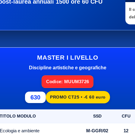
post-laurea annuali 1500 ore 60 CFU
Il
del
MASTER I LIVELLO
Discipline artistiche e geografiche
Codice: MUUM3726
630
PROMO CT25 • -€ 60 euro
TITOLO MODULO
SSD
CFU
Ecologia e ambiente
M-GGR/02
12