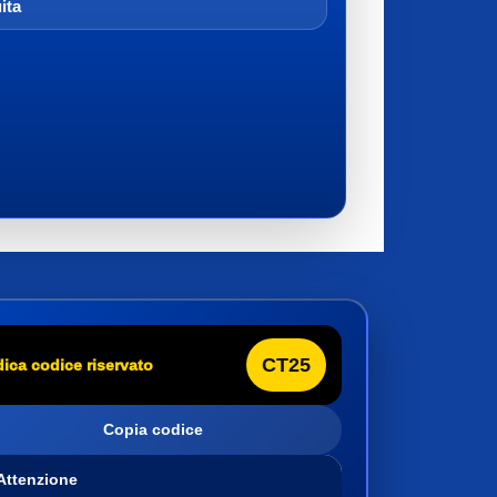
ita
CT25
dica codice riservato
Copia codice
 Attenzione