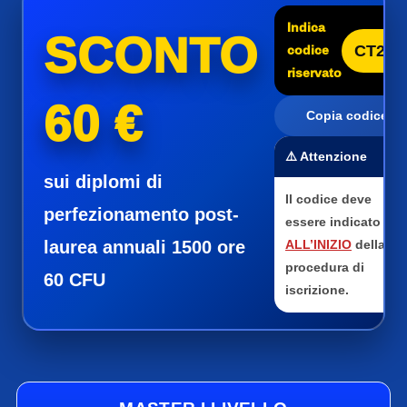
Indica
SCONTO
CT25
codice
riservato
60 €
Copia codice
⚠️ Attenzione
sui diplomi di
Il codice deve
perfezionamento post-
essere indicato
laurea annuali 1500 ore
ALL’INIZIO
della
procedura di
60 CFU
iscrizione.