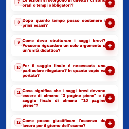
Le lezioni si svolgono in diretta? Ci sono
7
orari o tempi obbligatori?
Dopo quanto tempo posso sostenere i
8
primi esami?
Come devo strutturare i saggi brevi?
9
Possono riguardare un solo argomento o
un’unità didattica?
Per il saggio finale è necessaria una
10
particolare rilegatura? In quante copie va
portato?
Cosa significa che i saggi brevi devono
11
essere di almeno “3 pagine piene” e il
saggio finale di almeno “10 pagine
piene”?
Come posso giustificare l’assenza da
12
lavoro per il giorno dell’esame?