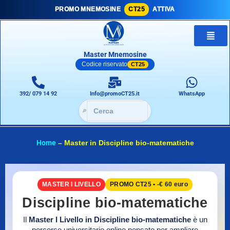
PROMO MNEMOSINE
CT25
ATTIVA
Master Mnemosine
Codice riservato
CT25
392/ 079 14 92
Info@promoCT25.it
WhatsApp
🔎
Home
–
Master in Discipline bio-matematiche
MASTER I LIVELLO
PROMO CT25 • -€ 60 euro
Discipline bio-matematiche
Il
Master I Livello in Discipline bio-matematiche
è un