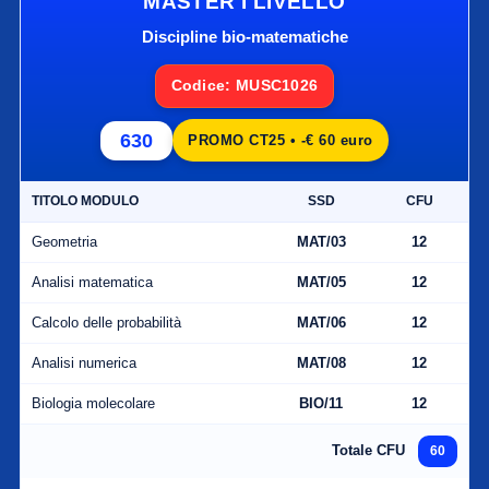
MASTER I LIVELLO
Discipline bio-matematiche
Codice: MUSC1026
630
PROMO CT25 • -€ 60 euro
TITOLO MODULO
SSD
CFU
Geometria
MAT/03
12
Analisi matematica
MAT/05
12
Calcolo delle probabilità
MAT/06
12
Analisi numerica
MAT/08
12
Biologia molecolare
BIO/11
12
Totale CFU
60