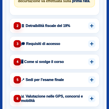
decurtazione va effettuata sulla
prima rata
.
🧾 Detraibilità fiscale del 19%
2
🎓 Requisiti di accesso
3
🖥️ Come si svolge il corso
4
📍 Sedi per l’esame finale
5
📊 Valutazione nelle GPS, concorsi e
6
mobilità