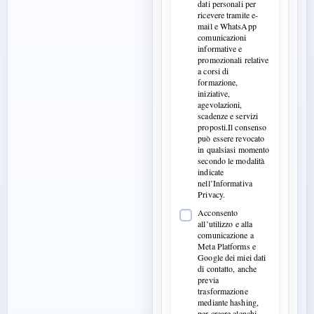
dati personali per
ricevere tramite e-
mail e WhatsApp
comunicazioni
informative e
promozionali relative
a corsi di
formazione,
iniziative,
agevolazioni,
scadenze e servizi
proposti.Il consenso
può essere revocato
in qualsiasi momento
secondo le modalità
indicate
nell’Informativa
Privacy.
Acconsento
all’utilizzo e alla
comunicazione a
Meta Platforms e
Google dei miei dati
di contatto, anche
previa
trasformazione
mediante hashing,
per creare elenchi