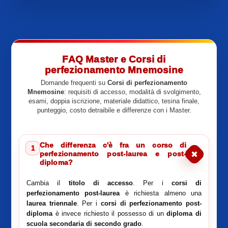
FAQ Master e Corsi di
perfezionamento Mnemosine
Domande frequenti su
Corsi di perfezionamento
Mnemosine
: requisiti di accesso, modalità di svolgimento,
esami, doppia iscrizione, materiale didattico, tesina finale,
punteggio, costo detraibile e differenze con i Master.
Che differenza c'è fra un corso di
1
perfezionamento post-laurea e post-
diploma?
Cambia il
titolo di accesso
. Per i
corsi di
perfezionamento post-laurea
è richiesta almeno una
laurea triennale
. Per i
corsi di perfezionamento post-
diploma
è invece richiesto il possesso di un
diploma di
scuola secondaria di secondo grado
.