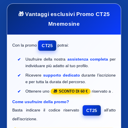
🎁 Vantaggi esclusivi Promo CT25
Mnemosine
Con la promo
potrai:
CT25
Usufruire della nostra
assistenza completa
per
individuare
più adatto al tuo profilo.
Ricevere
supporto dedicato
durante l’iscrizione
e per tutta la durata del percorso.
Ottenere uno
riservato a
.
SCONTO DI 60 €
Come usufruire della promo?
Basta indicare il codice riservato
all'atto
CT25
dell'iscrizione.