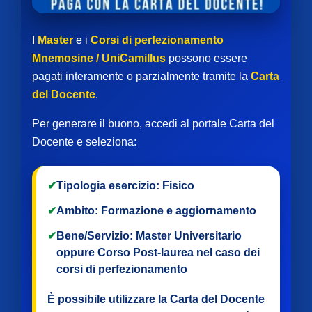
I
Master
e i
Corsi di perfezionamento
Mnemosine / UniCamillus
possono essere
pagati interamente o parzialmente tramite la
Carta
del Docente
.
Per generare il buono, accedi al portale Carta del
Docente e seleziona:
✔
Tipologia esercizio:
Fisico
✔
Ambito:
Formazione e aggiornamento
✔
Bene/Servizio:
Master Universitario
oppure
Corso Post-laurea
nel caso dei
corsi di perfezionamento
È possibile utilizzare la Carta del Docente