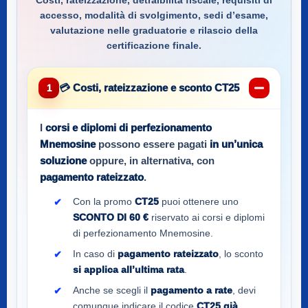
Costi, rateizzazione, detraibilità fiscale, requisiti di
accesso, modalità di svolgimento, sedi d’esame,
valutazione nelle graduatorie e rilascio della
certificazione finale.
💳 Costi, rateizzazione e sconto CT25
1
I
corsi e diplomi di perfezionamento
Mnemosine
possono essere pagati
in un’unica
soluzione
oppure, in alternativa, con
pagamento rateizzato
.
Con la promo
CT25
puoi ottenere uno
SCONTO DI 60 €
riservato ai corsi e diplomi
di perfezionamento Mnemosine.
In caso di
pagamento rateizzato
, lo sconto
si applica all’ultima rata
.
Anche se scegli il
pagamento a rate
, devi
comunque indicare il codice
CT25
già