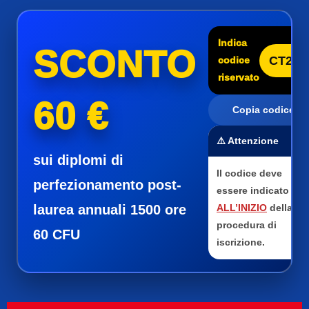
Indica
SCONTO
CT25
codice
riservato
60 €
Copia codice
⚠️ Attenzione
sui diplomi di
Il codice deve
perfezionamento post-
essere indicato
laurea annuali 1500 ore
ALL’INIZIO
della
procedura di
60 CFU
iscrizione.