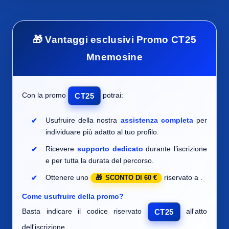
🎁 Vantaggi esclusivi Promo CT25
Mnemosine
Con la promo
potrai:
CT25
Usufruire della nostra
assistenza completa
per
individuare
più adatto al tuo profilo.
Ricevere
supporto dedicato
durante l’iscrizione
e per tutta la durata del percorso.
Ottenere uno
riservato a
.
SCONTO DI 60 €
Come usufruire della promo?
Basta indicare il codice riservato
all'atto
CT25
dell'iscrizione.