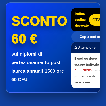
Indica
SCONTO
CT25
codice
riservato
60 €
Copia codice
⚠️ Attenzione
sui diplomi di
Il codice deve
perfezionamento post-
essere indicato
laurea annuali 1500 ore
ALL’INIZIO
della
procedura di
60 CFU
iscrizione.