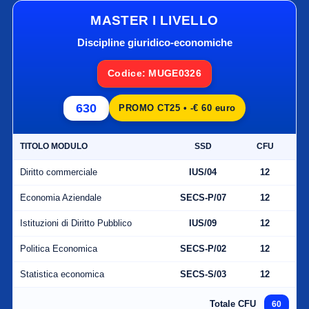
MASTER I LIVELLO
Discipline giuridico-economiche
Codice: MUGE0326
630
PROMO CT25 • -€ 60 euro
TITOLO MODULO
SSD
CFU
Diritto commerciale
IUS/04
12
Economia Aziendale
SECS-P/07
12
Istituzioni di Diritto Pubblico
IUS/09
12
Politica Economica
SECS-P/02
12
Statistica economica
SECS-S/03
12
Totale CFU
60