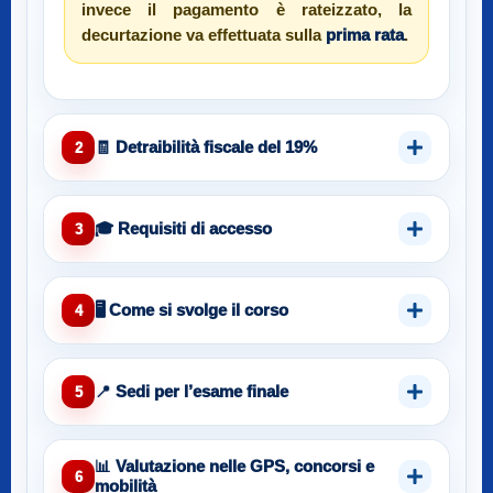
invece il pagamento è rateizzato, la
decurtazione va effettuata sulla
prima rata
.
🧾 Detraibilità fiscale del 19%
2
🎓 Requisiti di accesso
3
🖥️ Come si svolge il corso
4
📍 Sedi per l’esame finale
5
📊 Valutazione nelle GPS, concorsi e
6
mobilità