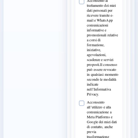
Acconsento al
trattamento dei miei
dati personali per
ricevere tramite e-
mail e WhatsApp
comunicazioni
informative e
promozionali relative
a corsi di
formazione,
iniziative,
agevolazioni,
scadenze e servizi
proposti.Il consenso
può essere revocato
in qualsiasi momento
secondo le modalità
indicate
nell’Informativa
Privacy.
Acconsento
all’utilizzo e alla
comunicazione a
Meta Platforms e
Google dei miei dati
di contatto, anche
previa
trasformazione