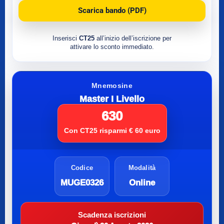
Scarica bando (PDF)
Inserisci
CT25
all’inizio dell’iscrizione per
attivare lo sconto immediato.
Mnemosine
Master I Livello
630
Con CT25 risparmi € 60 euro
Codice
Modalità
MUGE0326
Online
Scadenza iscrizioni