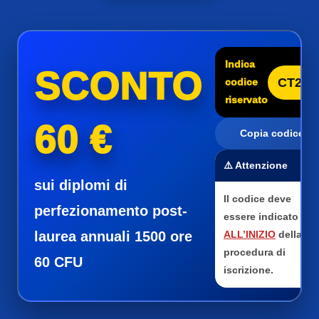
Indica
SCONTO
CT25
codice
riservato
60 €
Copia codice
⚠️ Attenzione
sui diplomi di
Il codice deve
perfezionamento post-
essere indicato
laurea annuali 1500 ore
ALL’INIZIO
della
procedura di
60 CFU
iscrizione.