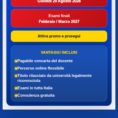
Giovedì 20 Agosto 2026
Esami finali
Febbraio / Marzo 2027
Attiva promo e prosegui
VANTAGGI INCLUSI
Pagabile con
carta del docente
Percorso online flessibile
Titolo rilasciato da università legalmente
riconosciuta
Esami in tutta Italia
Consulenza gratuita