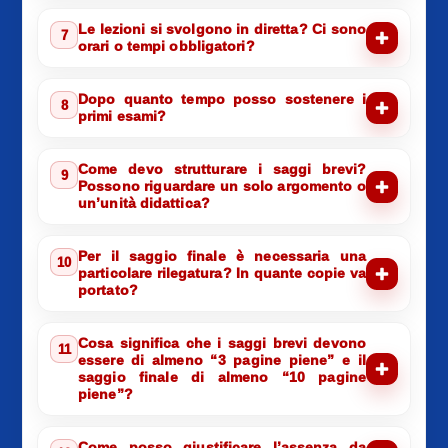
Le lezioni si svolgono in diretta? Ci sono
7
orari o tempi obbligatori?
Dopo quanto tempo posso sostenere i
8
primi esami?
Come devo strutturare i saggi brevi?
9
Possono riguardare un solo argomento o
un’unità didattica?
Per il saggio finale è necessaria una
10
particolare rilegatura? In quante copie va
portato?
Cosa significa che i saggi brevi devono
11
essere di almeno “3 pagine piene” e il
saggio finale di almeno “10 pagine
piene”?
Come posso giustificare l’assenza da