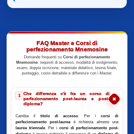
FAQ Master e Corsi di
perfezionamento Mnemosine
Domande frequenti su
Corsi di perfezionamento
Mnemosine
: requisiti di accesso, modalità di svolgimento,
esami, doppia iscrizione, materiale didattico, tesina finale,
punteggio, costo detraibile e differenze con i Master.
Che differenza c'è fra un corso di
1
perfezionamento post-laurea e post-
diploma?
Cambia il
titolo di accesso
. Per i
corsi di
perfezionamento post-laurea
è richiesta almeno una
laurea triennale
. Per i
corsi di perfezionamento post-
diploma
è invece richiesto il possesso di un
diploma di