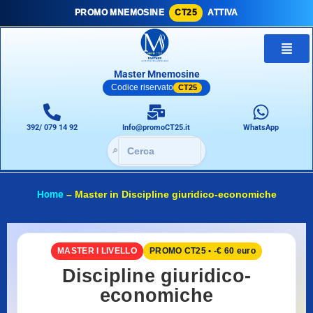
PROMO MNEMOSINE
CT25
ATTIVA
Master Mnemosine
Codice riservato
CT25
392/ 079 14 92
Info@promoCT25.it
WhatsApp
🔎
Home
–
Master in Discipline giuridico-economiche
MASTER I LIVELLO
PROMO CT25 • -€ 60 euro
Discipline giuridico-
economiche