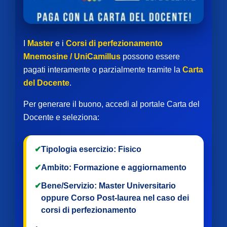
I
Master
e i
Corsi di perfezionamento
Mnemosine / UniCamillus
possono essere
pagati interamente o parzialmente tramite la
Carta
del Docente
.
Per generare il buono, accedi al portale Carta del
Docente e seleziona:
✔
Tipologia esercizio:
Fisico
✔
Ambito:
Formazione e aggiornamento
✔
Bene/Servizio:
Master Universitario
oppure
Corso Post-laurea
nel caso dei
corsi di perfezionamento