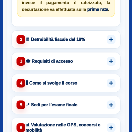
invece il pagamento è rateizzato, la
decurtazione va effettuata sulla
prima rata
.
🧾 Detraibilità fiscale del 19%
2
🎓 Requisiti di accesso
3
🖥️ Come si svolge il corso
4
📍 Sedi per l’esame finale
5
📊 Valutazione nelle GPS, concorsi e
6
mobilità