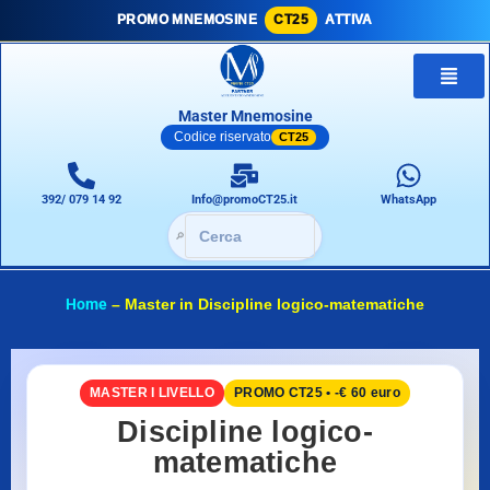
PROMO MNEMOSINE
CT25
ATTIVA
Master Mnemosine
Codice riservato
CT25
392/ 079 14 92
Info@promoCT25.it
WhatsApp
🔎
Home
–
Master in Discipline logico-matematiche
MASTER I LIVELLO
PROMO CT25 • -€ 60 euro
Discipline logico-
matematiche