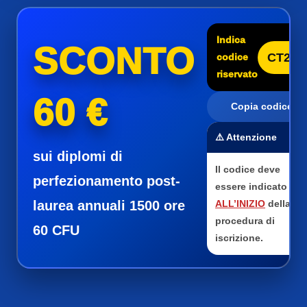
Indica
SCONTO
CT25
codice
riservato
60 €
Copia codice
⚠️ Attenzione
sui diplomi di
Il codice deve
perfezionamento post-
essere indicato
laurea annuali 1500 ore
ALL’INIZIO
della
procedura di
60 CFU
iscrizione.