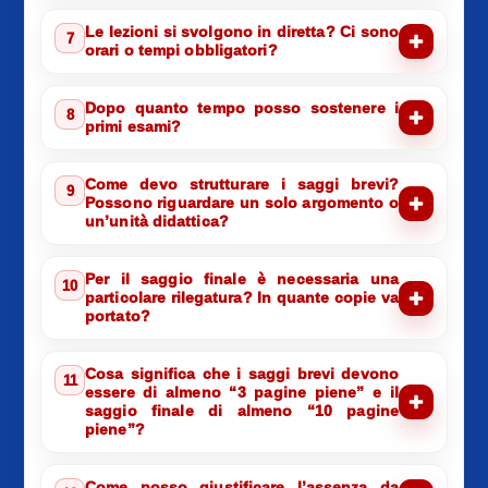
Le lezioni si svolgono in diretta? Ci sono
7
orari o tempi obbligatori?
Dopo quanto tempo posso sostenere i
8
primi esami?
Come devo strutturare i saggi brevi?
9
Possono riguardare un solo argomento o
un’unità didattica?
Per il saggio finale è necessaria una
10
particolare rilegatura? In quante copie va
portato?
Cosa significa che i saggi brevi devono
11
essere di almeno “3 pagine piene” e il
saggio finale di almeno “10 pagine
piene”?
Come posso giustificare l’assenza da