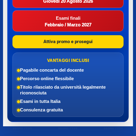
Giovedì 20 Agosto 2026
Esami finali
Febbraio / Marzo 2027
Attiva promo e prosegui
VANTAGGI INCLUSI
Pagabile con
carta del docente
Percorso online flessibile
Titolo rilasciato da università legalmente
riconosciuta
Esami in tutta Italia
Consulenza gratuita