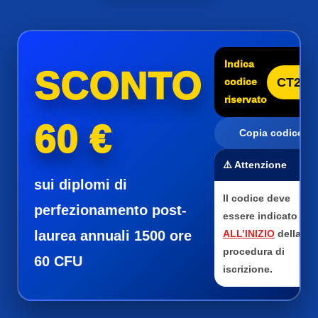
Indica
SCONTO
CT25
codice
riservato
60 €
Copia codice
⚠️ Attenzione
sui diplomi di
Il codice deve
perfezionamento post-
essere indicato
laurea annuali 1500 ore
ALL’INIZIO
della
procedura di
60 CFU
iscrizione.