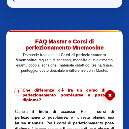
FAQ Master e Corsi di
perfezionamento Mnemosine
Domande frequenti su
Corsi di perfezionamento
Mnemosine
: requisiti di accesso, modalità di svolgimento,
esami, doppia iscrizione, materiale didattico, tesina finale,
punteggio, costo detraibile e differenze con i Master.
Che differenza c'è fra un corso di
1
perfezionamento post-laurea e post-
diploma?
Cambia il
titolo di accesso
. Per i
corsi di
perfezionamento post-laurea
è richiesta almeno una
laurea triennale
. Per i
corsi di perfezionamento post-
diploma
è invece richiesto il possesso di un
diploma di