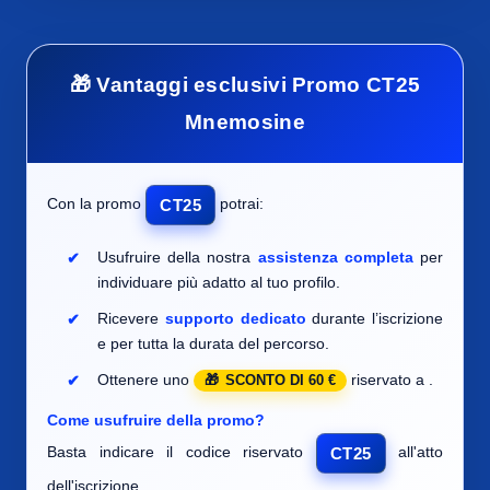
🎁 Vantaggi esclusivi Promo CT25
Mnemosine
Con la promo
potrai:
CT25
Usufruire della nostra
assistenza completa
per
individuare
più adatto al tuo profilo.
Ricevere
supporto dedicato
durante l’iscrizione
e per tutta la durata del percorso.
Ottenere uno
riservato a
.
SCONTO DI 60 €
Come usufruire della promo?
Basta indicare il codice riservato
all'atto
CT25
dell'iscrizione.