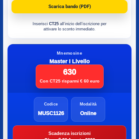
Scarica bando (PDF)
Inserisci
CT25
all’inizio dell’iscrizione per
attivare lo sconto immediato.
Mnemosine
Master I Livello
630
Con CT25 risparmi € 60 euro
Codice
Modalità
MUSC1126
Online
Scadenza iscrizioni