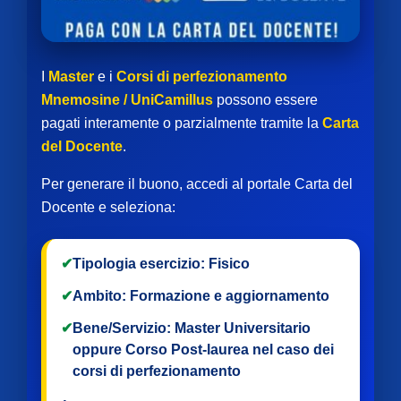
I
Master
e i
Corsi di perfezionamento
Mnemosine / UniCamillus
possono essere
pagati interamente o parzialmente tramite la
Carta
del Docente
.
Per generare il buono, accedi al portale Carta del
Docente e seleziona:
✔
Tipologia esercizio:
Fisico
✔
Ambito:
Formazione e aggiornamento
✔
Bene/Servizio:
Master Universitario
oppure
Corso Post-laurea
nel caso dei
corsi di perfezionamento