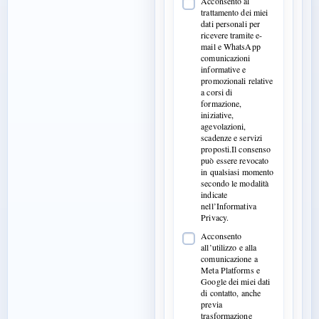
Acconsento al
trattamento dei miei
dati personali per
ricevere tramite e-
mail e WhatsApp
comunicazioni
informative e
promozionali relative
a corsi di
formazione,
iniziative,
agevolazioni,
scadenze e servizi
proposti.Il consenso
può essere revocato
in qualsiasi momento
secondo le modalità
indicate
nell’Informativa
Privacy.
Acconsento
all’utilizzo e alla
comunicazione a
Meta Platforms e
Google dei miei dati
di contatto, anche
previa
trasformazione