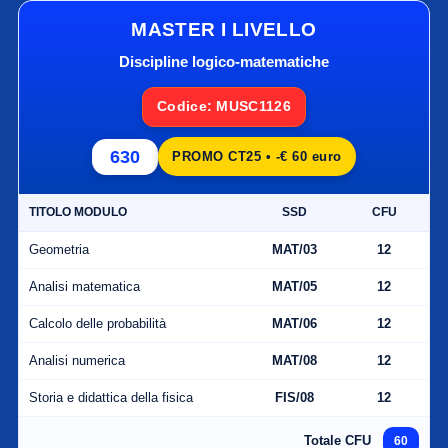
MASTER I LIVELLO
Discipline logico-matematiche
Codice: MUSC1126
630
PROMO CT25 • -€ 60 euro
TITOLO MODULO
SSD
CFU
Geometria
MAT/03
12
Analisi matematica
MAT/05
12
Calcolo delle probabilità
MAT/06
12
Analisi numerica
MAT/08
12
Storia e didattica della fisica
FIS/08
12
Totale CFU
60