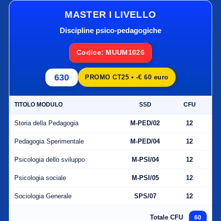
MASTER I LIVELLO
Discipline psico-pedagogiche
Codice: MUUM1026
630
PROMO CT25 • -€ 60 euro
TITOLO MODULO
SSD
CFU
Storia della Pedagogia
M-PED/02
12
Pedagogia Sperimentale
M-PED/04
12
Psicologia dello sviluppo
M-PSI/04
12
Psicologia sociale
M-PSI/05
12
Sociologia Generale
SPS/07
12
Totale CFU
60