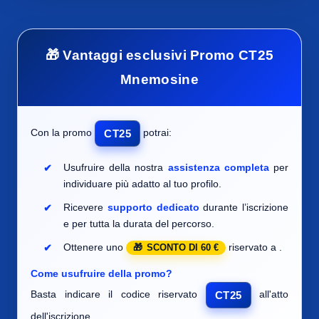
🎁 Vantaggi esclusivi Promo CT25
Mnemosine
Con la promo
potrai:
CT25
Usufruire della nostra
assistenza completa
per
individuare
più adatto al tuo profilo.
Ricevere
supporto dedicato
durante l’iscrizione
e per tutta la durata del percorso.
Ottenere uno
riservato a
.
SCONTO DI 60 €
Come usufruire della promo?
Basta indicare il codice riservato
all'atto
CT25
dell'iscrizione.