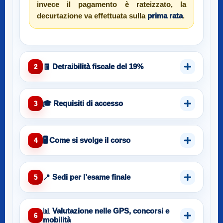
invece il pagamento è rateizzato, la
decurtazione va effettuata sulla
prima rata
.
🧾 Detraibilità fiscale del 19%
2
🎓 Requisiti di accesso
3
🖥️ Come si svolge il corso
4
📍 Sedi per l’esame finale
5
📊 Valutazione nelle GPS, concorsi e
6
mobilità