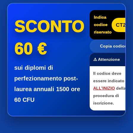
Indica
SCONTO
CT25
codice
riservato
60 €
Copia codice
⚠️ Attenzione
sui diplomi di
Il codice deve
perfezionamento post-
essere indicato
laurea annuali 1500 ore
ALL’INIZIO
della
procedura di
60 CFU
iscrizione.