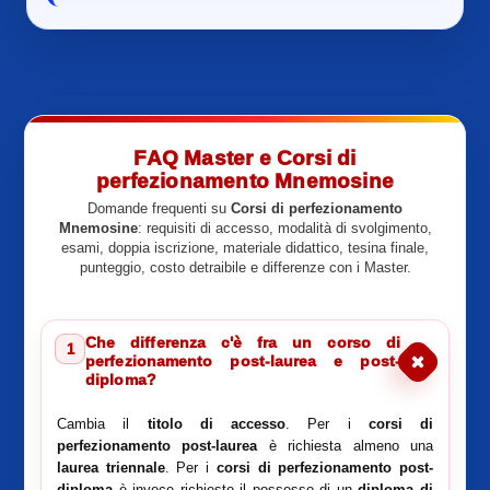
FAQ Master e Corsi di
perfezionamento Mnemosine
Domande frequenti su
Corsi di perfezionamento
Mnemosine
: requisiti di accesso, modalità di svolgimento,
esami, doppia iscrizione, materiale didattico, tesina finale,
punteggio, costo detraibile e differenze con i Master.
Che differenza c'è fra un corso di
1
perfezionamento post-laurea e post-
diploma?
Cambia il
titolo di accesso
. Per i
corsi di
perfezionamento post-laurea
è richiesta almeno una
laurea triennale
. Per i
corsi di perfezionamento post-
diploma
è invece richiesto il possesso di un
diploma di