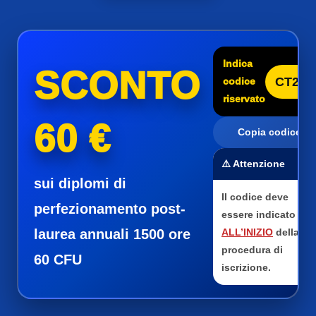
Indica
SCONTO
CT25
codice
riservato
60 €
Copia codice
⚠️ Attenzione
sui diplomi di
Il codice deve
perfezionamento post-
essere indicato
laurea annuali 1500 ore
ALL’INIZIO
della
procedura di
60 CFU
iscrizione.