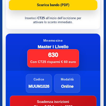
Scarica bando (PDF)
Inserisci
CT25
all’inizio dell’iscrizione per
attivare lo sconto immediato.
Mnemosine
Master I Livello
630
Con CT25 risparmi € 60 euro
Codice
Modalità
MUUM1026
Online
Scadenza iscrizioni