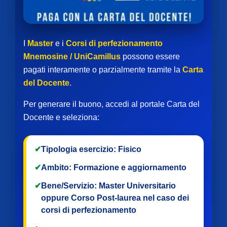
I
Master
e i
Corsi di perfezionamento
Mnemosine / UniCamillus
possono essere
pagati interamente o parzialmente tramite la
Carta
del Docente
.
Per generare il buono, accedi al portale Carta del
Docente e seleziona:
✔
Tipologia esercizio:
Fisico
✔
Ambito:
Formazione e aggiornamento
✔
Bene/Servizio:
Master Universitario
oppure
Corso Post-laurea
nel caso dei
corsi di perfezionamento