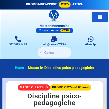
PROMO MNEMOSINE
CT25
ATTIVA
Master Mnemosine
Codice riservato
CT25
392/ 079 14 92
Info@promoCT25.it
WhatsApp
🔎
Home
–
Master in Discipline psico-pedagogiche
MASTER I LIVELLO
PROMO CT25 • -€ 60 euro
Discipline psico-
pedagogiche