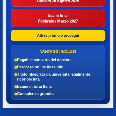
Giovedì 20 Agosto 2026
Esami finali
Febbraio / Marzo 2027
Attiva promo e prosegui
VANTAGGI INCLUSI
Pagabile con
carta del docente
Percorso online flessibile
Titolo rilasciato da università legalmente
riconosciuta
Esami in tutta Italia
Consulenza gratuita