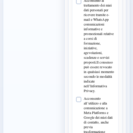
Acconsento al
trattamento dei miei
dati personali per
ricevere tramite e-
mail e WhatsApp
comunicazioni
informative e
promozionali relative
a corsi di
formazione,
iniziative,
agevolazioni,
scadenze e servizi
proposti.Il consenso
può essere revocato
in qualsiasi momento
secondo le modalità
indicate
nell’Informativa
Privacy.
Acconsento
all’utilizzo e alla
comunicazione a
Meta Platforms e
Google dei miei dati
di contatto, anche
previa
trasformazione