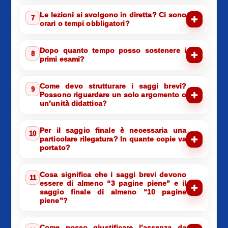
Le lezioni si svolgono in diretta? Ci sono
7
orari o tempi obbligatori?
Dopo quanto tempo posso sostenere i
8
primi esami?
Come devo strutturare i saggi brevi?
9
Possono riguardare un solo argomento o
un’unità didattica?
Per il saggio finale è necessaria una
10
particolare rilegatura? In quante copie va
portato?
Cosa significa che i saggi brevi devono
11
essere di almeno “3 pagine piene” e il
saggio finale di almeno “10 pagine
piene”?
Come posso giustificare l’assenza da