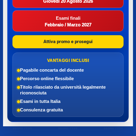
Giovedì 20 Agosto 2026
Esami finali
Febbraio / Marzo 2027
Attiva promo e prosegui
VANTAGGI INCLUSI
Pagabile con
carta del docente
Percorso online flessibile
Titolo rilasciato da università legalmente
riconosciuta
Esami in tutta Italia
Consulenza gratuita