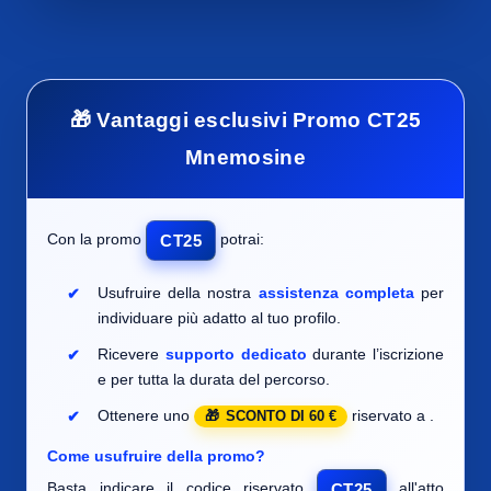
🎁 Vantaggi esclusivi Promo CT25
Mnemosine
Con la promo
potrai:
CT25
Usufruire della nostra
assistenza completa
per
individuare
più adatto al tuo profilo.
Ricevere
supporto dedicato
durante l’iscrizione
e per tutta la durata del percorso.
Ottenere uno
riservato a
.
SCONTO DI 60 €
Come usufruire della promo?
Basta indicare il codice riservato
all'atto
CT25