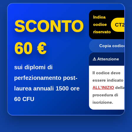
Indica
SCONTO
CT25
codice
riservato
60 €
Copia codice
⚠️ Attenzione
sui diplomi di
Il codice deve
perfezionamento post-
essere indicato
laurea annuali 1500 ore
ALL’INIZIO
della
procedura di
60 CFU
iscrizione.