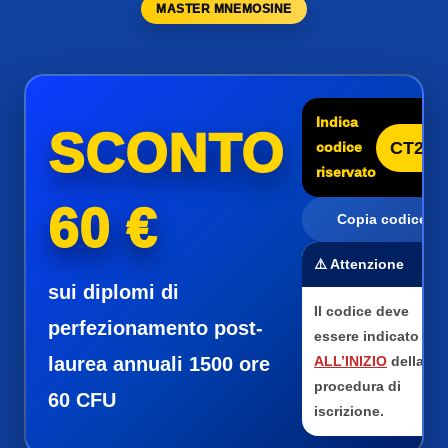
MASTER MNEMOSINE
Indica
SCONTO
CT25
codice
riservato
60 €
Copia codice
⚠️ Attenzione
sui diplomi di
Il codice deve
perfezionamento post-
essere indicato
laurea annuali 1500 ore
ALL’INIZIO
della
procedura di
60 CFU
iscrizione.