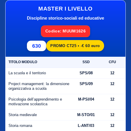
MASTER I LIVELLO
Discipline storico-sociali ed educative
Codice: MUUM1626
630
PROMO CT25 • -€ 60 euro
TITOLO MODULO
SSD
CFU
La scuola e il territorio
SPS/08
12
Project management: la dimensione
SPS/09
12
organizzativa a scuola
Psicologia dell’apprendimento e
M-PSI/04
12
motivazione scolastica
Storia medievale
M-STO/01
12
Storia romana
L-ANT/03
12