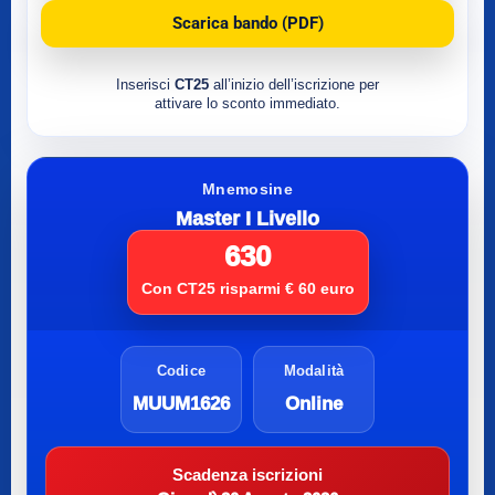
Scarica bando (PDF)
Inserisci
CT25
all’inizio dell’iscrizione per
attivare lo sconto immediato.
Mnemosine
Master I Livello
630
Con CT25 risparmi € 60 euro
Codice
Modalità
MUUM1626
Online
Scadenza iscrizioni