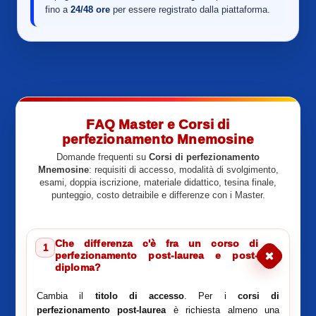
fino a
24/48 ore
per essere registrato dalla piattaforma.
FAQ Master e Corsi di
perfezionamento Mnemosine
Domande frequenti su
Corsi di perfezionamento
Mnemosine
: requisiti di accesso, modalità di svolgimento,
esami, doppia iscrizione, materiale didattico, tesina finale,
punteggio, costo detraibile e differenze con i Master.
Che differenza c'è fra un corso di
1
perfezionamento post-laurea e post-
diploma?
Cambia il
titolo di accesso
. Per i
corsi di
perfezionamento post-laurea
è richiesta almeno una