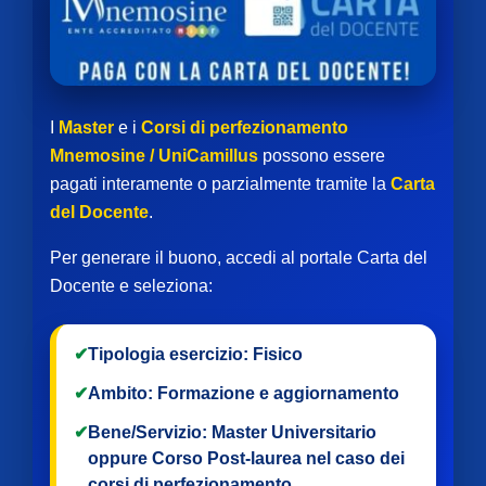
I
Master
e i
Corsi di perfezionamento
Mnemosine / UniCamillus
possono essere
pagati interamente o parzialmente tramite la
Carta
del Docente
.
Per generare il buono, accedi al portale Carta del
Docente e seleziona:
✔
Tipologia esercizio:
Fisico
✔
Ambito:
Formazione e aggiornamento
✔
Bene/Servizio:
Master Universitario
oppure
Corso Post-laurea
nel caso dei
corsi di perfezionamento