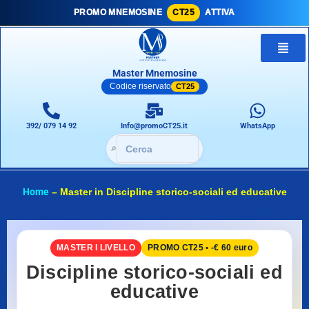
PROMO MNEMOSINE
CT25
ATTIVA
Master Mnemosine
Codice riservato
CT25
392/ 079 14 92
Info@promoCT25.it
WhatsApp
🔎
Home
–
Master in Discipline storico-sociali ed educative
MASTER I LIVELLO
PROMO CT25 • -€ 60 euro
Discipline storico-sociali ed
educative