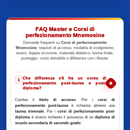
FAQ Master e Corsi di
perfezionamento Mnemosine
Domande frequenti su
Corsi di perfezionamento
Mnemosine
: requisiti di accesso, modalità di svolgimento,
esami, doppia iscrizione, materiale didattico, tesina finale,
punteggio, costo detraibile e differenze con i Master.
Che differenza c'è fra un corso di
1
perfezionamento post-laurea e post-
diploma?
Cambia il
titolo di accesso
. Per i
corsi di
perfezionamento post-laurea
è richiesta almeno una
laurea triennale
. Per i
corsi di perfezionamento post-
diploma
è invece richiesto il possesso di un
diploma di
scuola secondaria di secondo grado
.