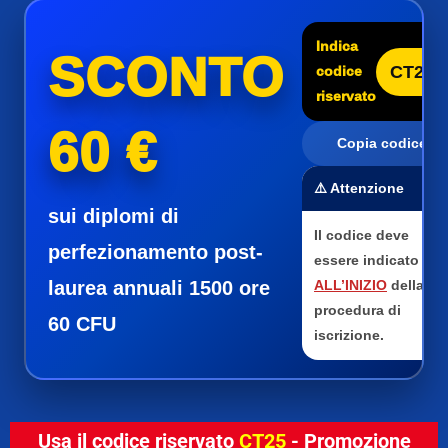
Indica
SCONTO
CT25
codice
riservato
60 €
Copia codice
⚠️ Attenzione
sui diplomi di
Il codice deve
perfezionamento post-
essere indicato
laurea annuali 1500 ore
ALL’INIZIO
della
procedura di
60 CFU
iscrizione.
Usa il codice riservato
CT25
- Promozione