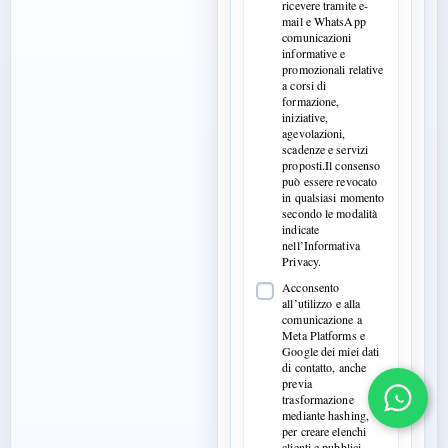
ricevere tramite e-
mail e WhatsApp
comunicazioni
informative e
promozionali relative
a corsi di
formazione,
iniziative,
agevolazioni,
scadenze e servizi
proposti.Il consenso
può essere revocato
in qualsiasi momento
secondo le modalità
indicate
nell’Informativa
Privacy.
Acconsento
all’utilizzo e alla
comunicazione a
Meta Platforms e
Google dei miei dati
di contatto, anche
previa
trasformazione
mediante hashing,
per creare elenchi
clienti e pubblici