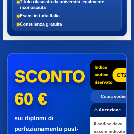
Titolo rilasciato da università legalmente
riconosciuta
Esami in tutta Italia
Consulenza gratuita
Indica
SCONTO
CT25
codice
riservato
60 €
Copia codice
⚠️ Attenzione
sui diplomi di
Il codice deve
perfezionamento post-
essere indicato