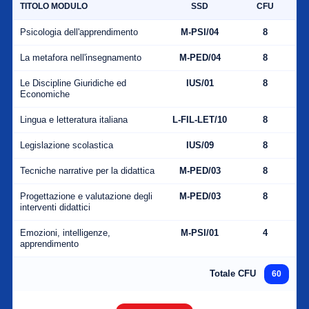
TITOLO MODULO
SSD
CFU
Psicologia dell'apprendimento
M-PSI/04
8
La metafora nell'insegnamento
M-PED/04
8
Le Discipline Giuridiche ed
IUS/01
8
Economiche
Lingua e letteratura italiana
L-FIL-LET/10
8
Legislazione scolastica
IUS/09
8
Tecniche narrative per la didattica
M-PED/03
8
Progettazione e valutazione degli
M-PED/03
8
interventi didattici
Emozioni, intelligenze,
M-PSI/01
4
apprendimento
Totale CFU
60