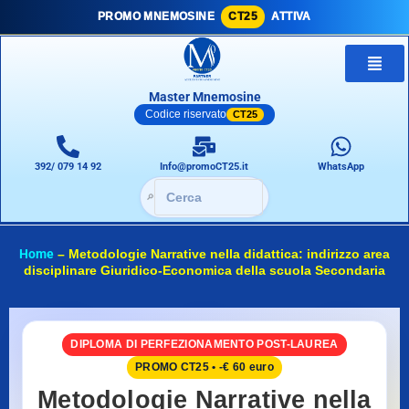
PROMO MNEMOSINE
CT25
ATTIVA
Master Mnemosine
Codice riservato
CT25
392/ 079 14 92
Info@promoCT25.it
WhatsApp
🔎
Home
–
Metodologie Narrative nella didattica: indirizzo area
disciplinare Giuridico-Economica della scuola Secondaria
DIPLOMA DI PERFEZIONAMENTO POST-LAUREA
PROMO CT25 • -€ 60 euro
Metodologie Narrative nella