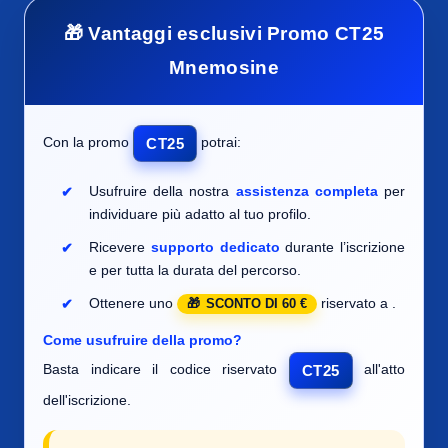
🎁 Vantaggi esclusivi Promo CT25
Mnemosine
Con la promo
potrai:
CT25
Usufruire della nostra
assistenza completa
per
individuare
più adatto al tuo profilo.
Ricevere
supporto dedicato
durante l’iscrizione
e per tutta la durata del percorso.
Ottenere uno
riservato a
.
SCONTO DI 60 €
Come usufruire della promo?
Basta indicare il codice riservato
all'atto
CT25
dell'iscrizione.