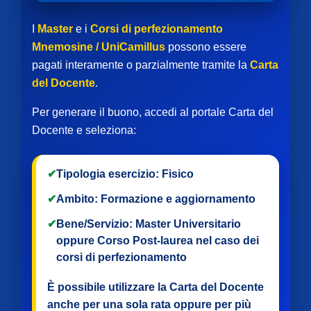
I
Master
e i
Corsi di perfezionamento
Mnemosine / UniCamillus
possono essere
pagati interamente o parzialmente tramite la
Carta
del Docente
.
Per generare il buono, accedi al portale Carta del
Docente e seleziona:
✔
Tipologia esercizio:
Fisico
✔
Ambito:
Formazione e aggiornamento
✔
Bene/Servizio:
Master Universitario
oppure
Corso Post-laurea
nel caso dei
corsi di perfezionamento
È possibile utilizzare la Carta del Docente
anche per
una sola rata
oppure per
più