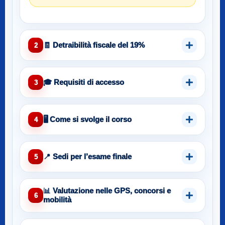
🧾 Detraibilità fiscale del 19%
2
🎓 Requisiti di accesso
3
🖥️ Come si svolge il corso
4
📍 Sedi per l’esame finale
5
📊 Valutazione nelle GPS, concorsi e
6
mobilità