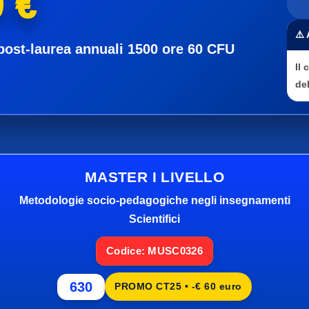
 €
⚠️
post-laurea annuali 1500 ore 60 CFU
Il
del
MASTER I LIVELLO
Metodologie socio-pedagogiche negli insegnamenti
Scientifici
Codice: MUSC0326
630
PROMO CT25 • -€ 60 euro