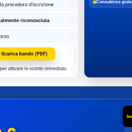
Consulenza gratu
ella procedura d'iscrizione
egalmente riconosciuta
corso
Scarica bando (PDF)
e per attivare lo sconto immediato.
In