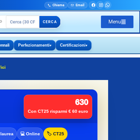
Chiama
Email
Menu
🔎
CERCA
ennali
Perfezionamenti
Certificazioni
▾
▾
ici
630
Con CT25 risparmi € 60 euro
-laurea
💻 Online
🏷️ CT25