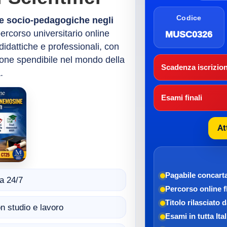
Codice
ie socio-pedagogiche negli
ercorso universitario online
MUSC0326
dattiche e professionali, con
zione spendibile nel mondo della
Scadenza iscrizion
.
Esami finali
At
Pagabile con
cart
a 24/7
Percorso online f
Titolo rilasciato 
n studio e lavoro
Esami in tutta Ital