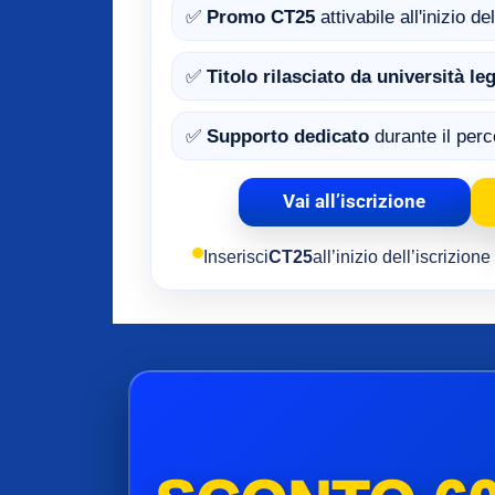
✅
Promo CT25
attivabile all'inizio d
✅
Titolo rilasciato da università l
✅
Supporto dedicato
durante il per
Vai all’iscrizione
Inserisci
CT25
all’inizio dell’iscrizion