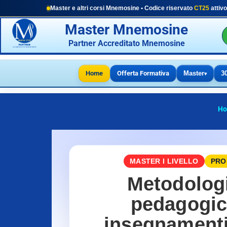
Master e altri corsi Mnemosine • Codice riservato
CT25
attivo
Master Mnemosine
Partner Accreditato Mnemosine
Home
Offerta Formativa
Master
3
▾
H
MASTER I LIVELLO
PROM
Metodologi
pedagogic
insegnamenti 