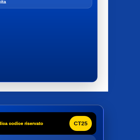
ita
CT25
dica codice riservato