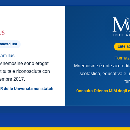
conosciuta
Ente a
Camillus
Formazi
o Mnemosine sono erogati
Mnemosine è ente accredita
tituita e riconosciuta con
scolastica, educativa e u
embre 2017.
te
R delle Università non statali
Consulta l’elenco MIM degli en