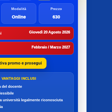
Modalità
Prezzo
Online
630
Giovedì 20 Agosto 2026
i
Febbraio / Marzo 2027
tiva promo e prosegui
VANTAGGI INCLUSI
a del docente
lessibile
da università legalmente riconosciuta
ia