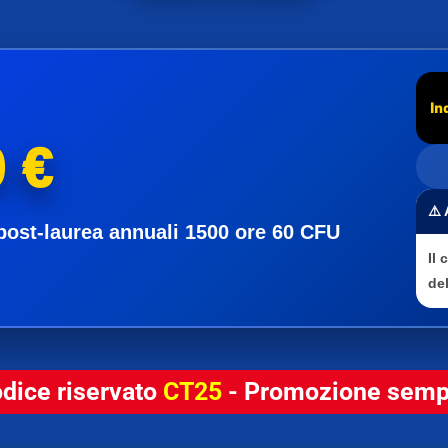
In
 €
⚠️
post-laurea annuali 1500 ore 60 CFU
Il
del
odice riservato
CT25
- Promozione sempr