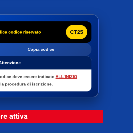
CT25
dica codice riservato
Copia codice
 Attenzione
 codice deve essere indicato
ALL’INIZIO
la procedura di iscrizione.
e attiva