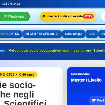
 | 392 079 1492
💬 WhatsApp
🎁 Inserisci codice riservato
CT25
0 CFU Art. 13
60 CFU / 30 CFU All. 2
Corsi Singoli
CLIL
Bi
▾
▾
ome
–
Metodologie socio-pedagogiche negli insegnamenti Scientif
Mnemosine
O CT25 • -€ 60 euro
Master I Livello
e socio-
he negli
🎓 Post
Scientifici