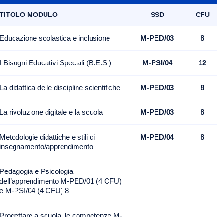
TITOLO MODULO
SSD
CFU
Educazione scolastica e inclusione
M-PED/03
8
I Bisogni Educativi Speciali (B.E.S.)
M-PSI/04
12
La didattica delle discipline scientifiche
M-PED/03
8
La rivoluzione digitale e la scuola
M-PED/03
8
Metodologie didattiche e stili di
M-PED/04
8
insegnamento/apprendimento
Pedagogia e Psicologia
dell’apprendimento M-PED/01 (4 CFU)
e M-PSI/04 (4 CFU) 8
Progettare a scuola: le competenze M-