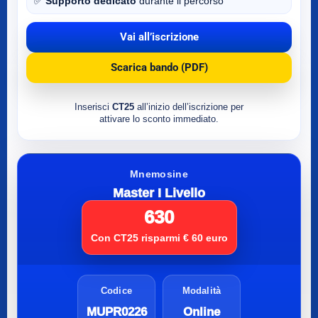
✅
Supporto dedicato
durante il percorso
Vai all’iscrizione
Scarica bando (PDF)
Inserisci
CT25
all’inizio dell’iscrizione per
attivare lo sconto immediato.
Mnemosine
Master I Livello
630
Con CT25 risparmi € 60 euro
Codice
Modalità
MUPR0226
Online