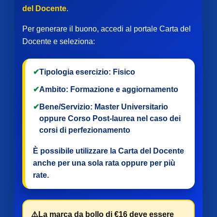
del Docente
.
Per generare il buono, accedi al portale Carta del
Docente e seleziona:
✔
Tipologia esercizio:
Fisico
✔
Ambito:
Formazione e aggiornamento
✔
Bene/Servizio:
Master Universitario
oppure
Corso Post-laurea
nel caso dei
corsi di perfezionamento
È possibile utilizzare la Carta del Docente
anche per
una sola rata
oppure per
più
rate
.
⚠️
La marca da bollo di €16 deve essere