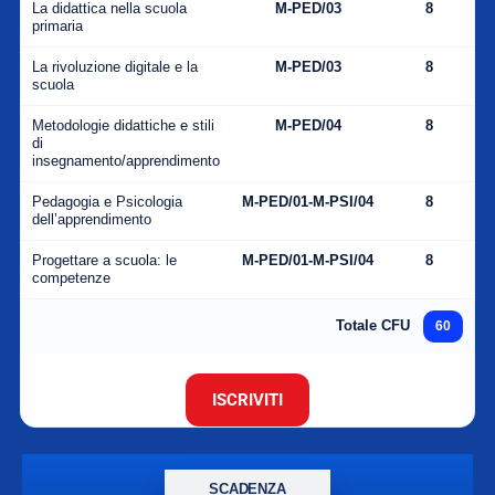
La didattica nella scuola
M-PED/03
8
primaria
La rivoluzione digitale e la
M-PED/03
8
scuola
Metodologie didattiche e stili
M-PED/04
8
di
insegnamento/apprendimento
Pedagogia e Psicologia
M-PED/01-M-PSI/04
8
dell’apprendimento
Progettare a scuola: le
M-PED/01-M-PSI/04
8
competenze
Totale CFU
60
ISCRIVITI
SCADENZA