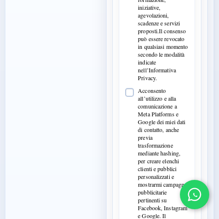
iniziative,
agevolazioni,
scadenze e servizi
proposti.Il consenso
può essere revocato
in qualsiasi momento
secondo le modalità
indicate
nell’Informativa
Privacy.
Acconsento
all’utilizzo e alla
comunicazione a
Meta Platforms e
Google dei miei dati
di contatto, anche
previa
trasformazione
mediante hashing,
per creare elenchi
clienti e pubblici
personalizzati e
mostrarmi campagne
pubblicitarie
pertinenti su
Facebook, Instagram
e Google. Il