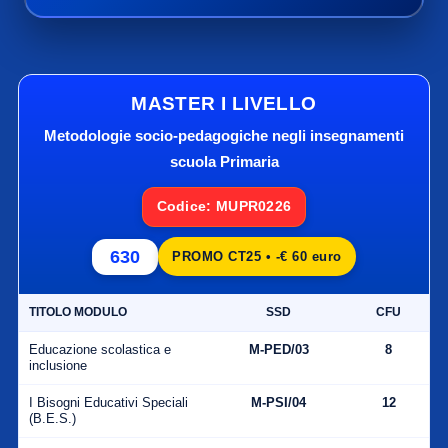
MASTER I LIVELLO
Metodologie socio-pedagogiche negli insegnamenti
scuola Primaria
Codice: MUPR0226
630
PROMO CT25 • -€ 60 euro
TITOLO MODULO
SSD
CFU
Educazione scolastica e
M-PED/03
8
inclusione
I Bisogni Educativi Speciali
M-PSI/04
12
(B.E.S.)