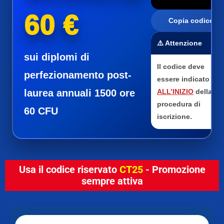
60 €
Copia codice
⚠️ Attenzione
sui diplomi di
Il codice deve
perfezionamento post-
essere indicato
laurea annuali 1500 ore
ALL’INIZIO
della
procedura di
60 CFU
iscrizione.
Usa il codice riservato
CT25
- Promozione
sempre attiva