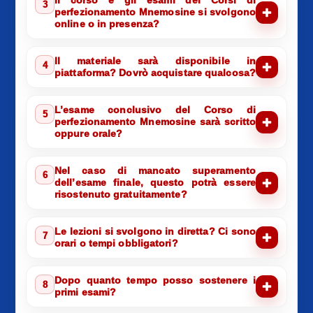
Il corso e gli esami dei Corsi di
3
perfezionamento Mnemosine si svolgono
online o in presenza?
Il materiale sarà disponibile in
4
piattaforma? Dovrò acquistare qualcosa?
L’esame conclusivo del Corso di
5
perfezionamento Mnemosine sarà scritto
oppure orale?
Nel caso di mancato superamento
6
dell’esame finale, questo potrà essere
risostenuto gratuitamente?
Le lezioni si svolgono in diretta? Ci sono
7
orari o tempi obbligatori?
Dopo quanto tempo posso sostenere i
8
primi esami?