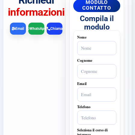
Richiedi
MODULO
CONTATTO
informazioni
Compila il
modulo
Email
WhatsApp
Chiama
Nome
Cognome
Email
Telefono
Seleziona il corso di
interesse