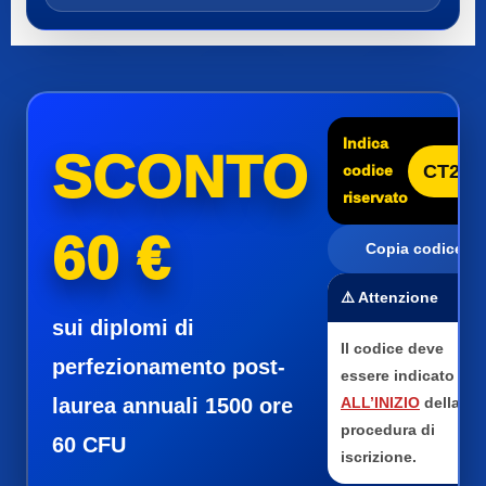
Indica
SCONTO
CT25
codice
riservato
60 €
Copia codice
⚠️ Attenzione
sui diplomi di
Il codice deve
perfezionamento post-
essere indicato
laurea annuali 1500 ore
ALL’INIZIO
della
procedura di
60 CFU
iscrizione.