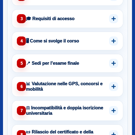
🎓 Requisiti di accesso
3
🖥️ Come si svolge il corso
4
📍 Sedi per l’esame finale
5
📊 Valutazione nelle GPS, concorsi e
6
mobilità
⚖️ Incompatibilità e doppia iscrizione
7
universitaria
📜 Rilascio del certificato e della
8