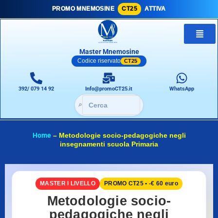
PROMO MNEMOSINE
CT25
ATTIVA
Master Mnemosine
Codice riservato
CT25
392/ 079 14 92
Info@promoCT25.it
WhatsApp
🔎
Home
–
Metodologie socio-pedagogiche negli
insegnamenti scuola Primaria
MASTER I LIVELLO
PROMO CT25 • -€ 60 euro
Metodologie socio-
pedagogiche negli