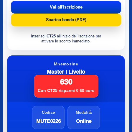
Vai all’iscrizione
Scarica bando (PDF)
Inserisci
CT25
all’inizio dell’iscrizione per
attivare lo sconto immediato.
Mnemosine
Master I Livello
630
Con CT25 risparmi € 60 euro
Codice
Modalità
MUTE0226
Online