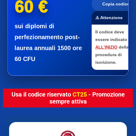
60 €
Copia codice
⚠️ Attenzione
sui diplomi di
Il codice deve
perfezionamento post-
essere indicato
laurea annuali 1500 ore
ALL’INIZIO
della
procedura di
60 CFU
iscrizione.
Usa il codice riservato
CT25
- Promozione
sempre attiva