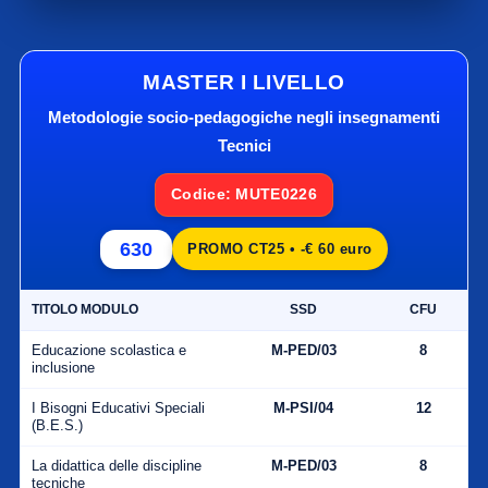
MASTER I LIVELLO
Metodologie socio-pedagogiche negli insegnamenti
Tecnici
Codice: MUTE0226
630
PROMO CT25 • -€ 60 euro
TITOLO MODULO
SSD
CFU
Educazione scolastica e
M-PED/03
8
inclusione
I Bisogni Educativi Speciali
M-PSI/04
12
(B.E.S.)
La didattica delle discipline
M-PED/03
8
tecniche