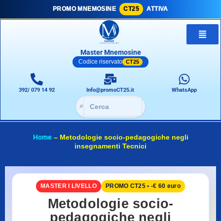
PROMO MNEMOSINE
CT25
ATTIVA
Master Mnemosine
Codice riservato
CT25
392/ 079 14 92
Info@promoCT25.it
WhatsApp
🔎
Home
–
Metodologie socio-pedagogiche negli
insegnamenti Tecnici
MASTER I LIVELLO
PROMO CT25 • -€ 60 euro
Metodologie socio-
pedagogiche negli