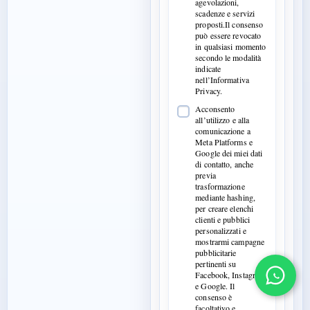
agevolazioni,
scadenze e servizi
proposti.Il consenso
può essere revocato
in qualsiasi momento
secondo le modalità
indicate
nell’Informativa
Privacy.
Acconsento
all’utilizzo e alla
comunicazione a
Meta Platforms e
Google dei miei dati
di contatto, anche
previa
trasformazione
mediante hashing,
per creare elenchi
clienti e pubblici
personalizzati e
mostrarmi campagne
pubblicitarie
pertinenti su
Facebook, Instagram
e Google. Il
consenso è
facoltativo e