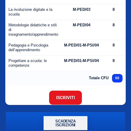
La rivoluzione digitale e la
M-PED/03
8
scuola
Metodologie didattiche e stili
M-PED/04
8
di
insegnamento/apprendimento
Pedagogia e Psicologia
M-PED/01-M-PSI/04
8
dell’apprendimento
Progettare a scuola: le
M-PED/01-M-PSI/04
8
competenze
Totale CFU
60
ISCRIVITI
SCADENZA
ISCRIZIONI