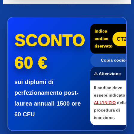
Indica
SCONTO
CT25
codice
riservato
60 €
Copia codice
⚠️ Attenzione
sui diplomi di
Il codice deve
perfezionamento post-
essere indicato
laurea annuali 1500 ore
ALL’INIZIO
della
procedura di
60 CFU
iscrizione.