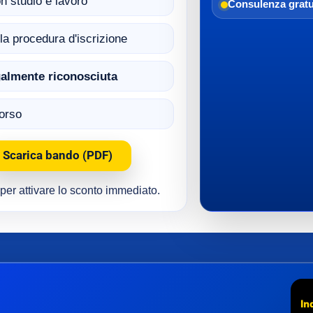
n studio e lavoro
Consulenza gratu
ella procedura d'iscrizione
egalmente riconosciuta
corso
Scarica bando (PDF)
e per attivare lo sconto immediato.
In