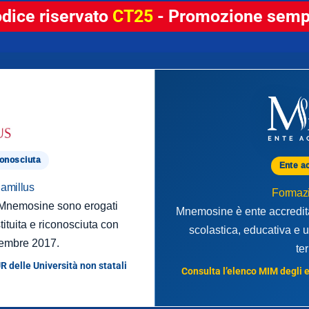
odice riservato
CT25
- Promozione sempr
conosciuta
Ente a
Camillus
Formazi
o Mnemosine sono erogati
Mnemosine è ente accredita
tituita e riconosciuta con
scolastica, educativa e u
embre 2017.
te
R delle Università non statali
Consulta l’elenco MIM degli en