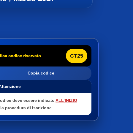
CT25
dica codice riservato
Copia codice
 Attenzione
 codice deve essere indicato
ALL’INIZIO
la procedura di iscrizione.