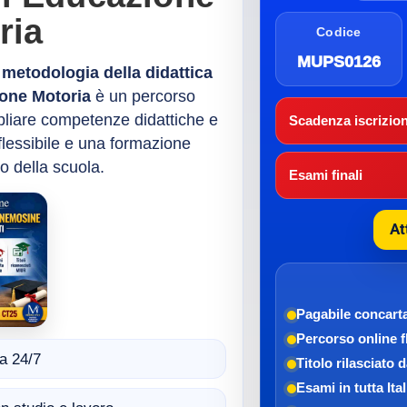
ria
Codice
MUPS0126
e metodologia della didattica
ione Motoria
è un percorso
pliare competenze didattiche e
Scadenza iscrizion
 flessibile e una formazione
o della scuola.
Esami finali
At
Pagabile con
cart
Percorso online f
a 24/7
Titolo rilasciato 
Esami in tutta Ital