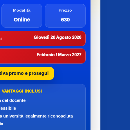
Modalità
Prezzo
Online
630
Giovedì 20 Agosto 2026
i
Febbraio / Marzo 2027
tiva promo e prosegui
VANTAGGI INCLUSI
a del docente
lessibile
da università legalmente riconosciuta
ia