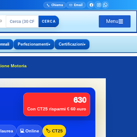
Chiama
Email
Menu
🔎
CERCA
ennali
Perfezionamenti
Certificazioni
▾
▾
zione Motoria
630
Con CT25 risparmi € 60 euro
-laurea
💻 Online
🏷️ CT25