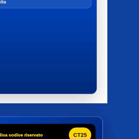
ita
CT25
dica codice riservato