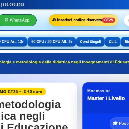
 | 392 079 1492
💬 WhatsApp
🎁 Inserisci codice riservato
CT25
0 CFU Art. 13
60 CFU / 30 CFU All. 2
Corsi Singoli
CLIL
Bi
▾
▾
ologia e metodologia della didattica negli insegnamenti di Educa
Mnemosine
O CT25 • -€ 60 euro
Master I Livello
metodologia
tica negli
🎓 Post
i Educazione