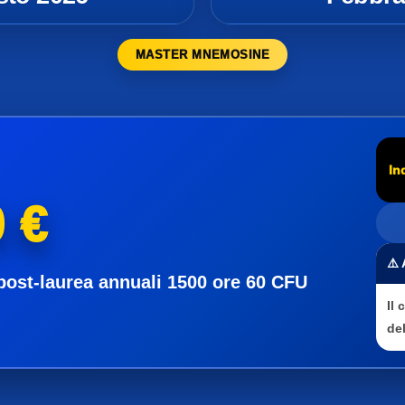
MASTER MNEMOSINE
In
 €
⚠️
post-laurea annuali 1500 ore 60 CFU
Il
del