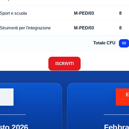
Sport e scuola
M-PED/03
8
Strumenti per l’integrazione
M-PED/03
8
Totale CFU
60
ISCRIVITI
E
sto 2026
Febbra