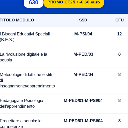
630
PROMO CT25 • -€ 60 euro
TITOLO MODULO
SSD
CFU
I Bisogni Educativi Speciali
M-PSI/04
12
(B.E.S.)
La rivoluzione digitale e la
M-PED/03
8
scuola
Metodologie didattiche e stili
M-PED/04
8
di
insegnamento/apprendimento
Pedagogia e Psicologia
M-PED/01-M-PSI/04
8
dell’apprendimento
Progettare a scuola: le
M-PED/01-M-PSI/04
8
competenze