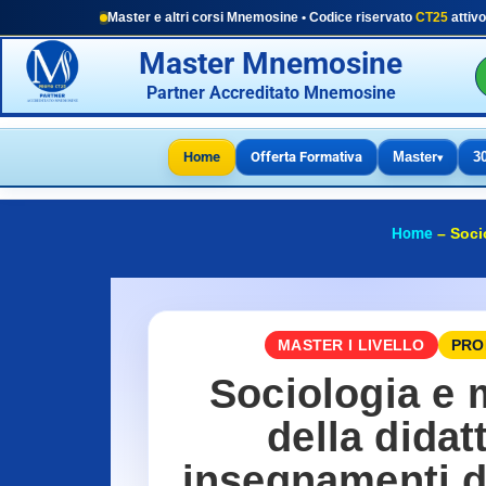
Master e altri corsi Mnemosine • Codice riservato
CT25
attivo
Master Mnemosine
Partner Accreditato Mnemosine
Home
Offerta Formativa
Master
3
▾
Home
–
Soci
MASTER I LIVELLO
PROM
Sociologia e 
della didat
insegnamenti d