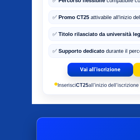
✅
Percorso flessibile
compatibile co
✅
Promo CT25
attivabile all'inizio d
✅
Titolo rilasciato da università l
✅
Supporto dedicato
durante il per
Vai all’iscrizione
Inserisci
CT25
all’inizio dell’iscrizion