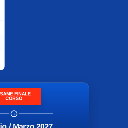
SAME FINALE
CORSO
io / Marzo 2027