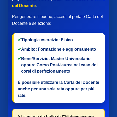
del Docente
.
Per generare il buono, accedi al portale Carta del
Docente e seleziona:
✔
Tipologia esercizio:
Fisico
✔
Ambito:
Formazione e aggiornamento
✔
Bene/Servizio:
Master Universitario
oppure
Corso Post-laurea
nel caso dei
corsi di perfezionamento
È possibile utilizzare la Carta del Docente
anche per
una sola rata
oppure per
più
rate
.
⚠️
La marca da bollo di €16 deve essere