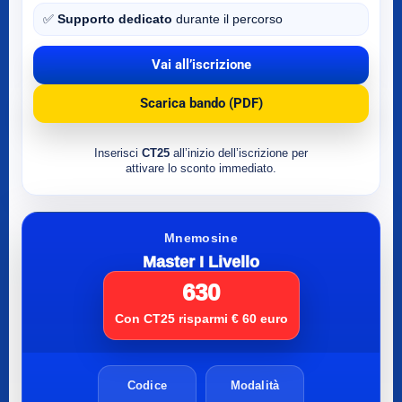
✅
Supporto dedicato
durante il percorso
Vai all’iscrizione
Scarica bando (PDF)
Inserisci
CT25
all’inizio dell’iscrizione per
attivare lo sconto immediato.
Mnemosine
Master I Livello
630
Con CT25 risparmi € 60 euro
Codice
Modalità