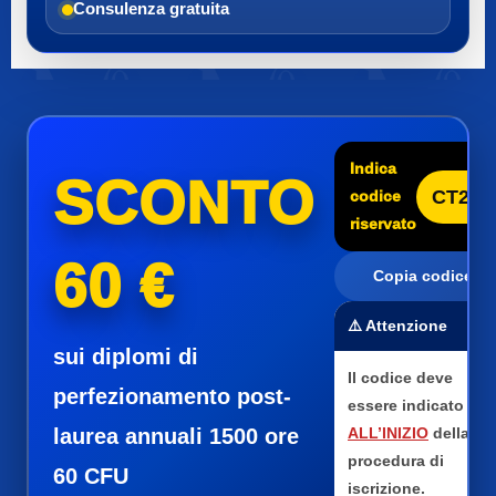
Consulenza gratuita
Indica
SCONTO
CT25
codice
riservato
60 €
Copia codice
⚠️ Attenzione
sui diplomi di
Il codice deve
perfezionamento post-
essere indicato
laurea annuali 1500 ore
ALL’INIZIO
della
procedura di
60 CFU
iscrizione.