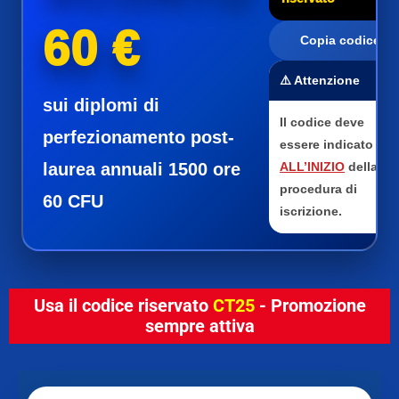
60 €
Copia codice
⚠️ Attenzione
sui diplomi di
Il codice deve
perfezionamento post-
essere indicato
laurea annuali 1500 ore
ALL’INIZIO
della
procedura di
60 CFU
iscrizione.
Usa il codice riservato
CT25
- Promozione
sempre attiva