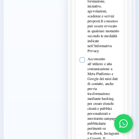
formazione,
iniziative,
agevolazioni,
scadenze e servizi
proposti.Il consenso
può essere revocato
in qualsiasi momento
secondo le modalità
indicate
nell’Informativa
Privacy.
Acconsento
all’utilizzo e alla
comunicazione a
Meta Platforms e
Google dei miei dati
di contatto, anche
previa
trasformazione
mediante hashing,
per creare elenchi
clienti e pubblici
personalizzati e
mostrarmi campagne
pubblicitarie
pertinenti su
Facebook, Instagram
e Google. Il