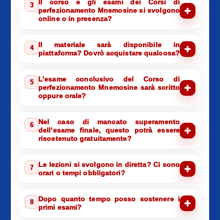
Il corso e gli esami dei Corsi di
3
perfezionamento Mnemosine si svolgono
online o in presenza?
Il materiale sarà disponibile in
4
piattaforma? Dovrò acquistare qualcosa?
L’esame conclusivo del Corso di
5
perfezionamento Mnemosine sarà scritto
oppure orale?
Nel caso di mancato superamento
6
dell’esame finale, questo potrà essere
risostenuto gratuitamente?
Le lezioni si svolgono in diretta? Ci sono
7
orari o tempi obbligatori?
Dopo quanto tempo posso sostenere i
8
primi esami?