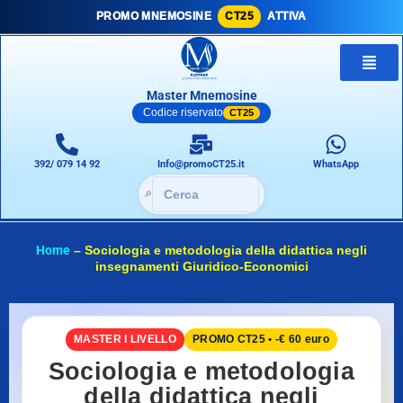
PROMO MNEMOSINE
CT25
ATTIVA
Master Mnemosine
Codice riservato
CT25
392/ 079 14 92
Info@promoCT25.it
WhatsApp
🔎
Home
–
Sociologia e metodologia della didattica negli
insegnamenti Giuridico-Economici
MASTER I LIVELLO
PROMO CT25 • -€ 60 euro
Sociologia e metodologia
della didattica negli