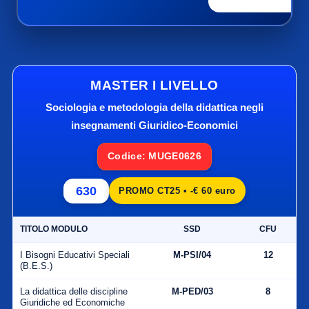
MASTER I LIVELLO
Sociologia e metodologia della didattica negli
insegnamenti Giuridico-Economici
Codice: MUGE0626
630
PROMO CT25 • -€ 60 euro
TITOLO MODULO
SSD
CFU
I Bisogni Educativi Speciali
M-PSI/04
12
(B.E.S.)
La didattica delle discipline
M-PED/03
8
Giuridiche ed Economiche