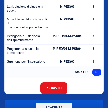
La rivoluzione digitale e la
M-PED/03
8
scuola
Metodologie didattiche e stili
M-PED/04
8
di
insegnamento/apprendimento
Pedagogia e Psicologia
M-PED/01-M-PSI/04
8
dell’apprendimento
Progettare a scuola: le
M-PED/01-M-PSI/04
8
competenze
Strumenti per l’integrazione
M-PED/03
8
Totale CFU
60
ISCRIVITI
SCADENZA