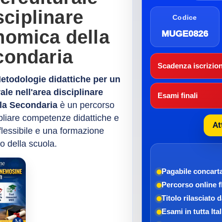
sciplinare
Codice
nomica della
MUGE0826
condaria
Scadenza iscrizion
Metodologie didattiche per un
ale nell'area disciplinare
Esami finali
la Secondaria
è un percorso
pliare competenze didattiche e
At
 flessibile e una formazione
o della scuola.
Pagabile con
cart
Percorso online f
Titolo rilasciato 
Esami in tutta Ital