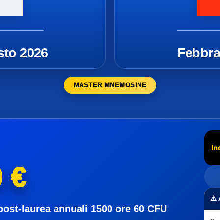
sto 2026
Febbra
MASTER MNEMOSINE
In
 €
⚠️
post-laurea annuali 1500 ore 60 CFU