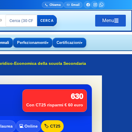
Chiama
Email
Menu
🔎
CERCA
ennali
Perfezionamenti
Certificazioni
▾
▾
Giuridico-Economica della scuola Secondaria
630
Con CT25 risparmi € 60 euro
-laurea
💻 Online
🏷️ CT25