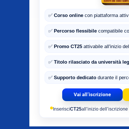
✅
Corso online
con piattaforma attiv
✅
Percorso flessibile
compatibile co
✅
Promo CT25
attivabile all'inizio d
✅
Titolo rilasciato da università l
✅
Supporto dedicato
durante il per
Vai all’iscrizione
Inserisci
CT25
all’inizio dell’iscrizion