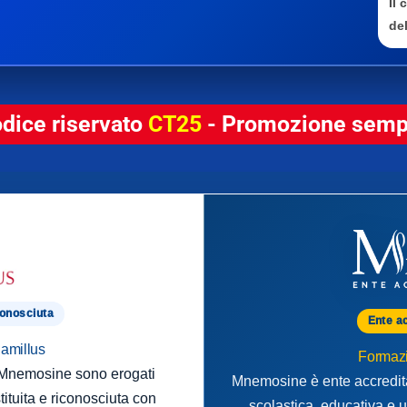
Il
del
odice riservato
CT25
- Promozione sempr
conosciuta
Ente a
Camillus
Formazi
o Mnemosine sono erogati
Mnemosine è ente accredita
tituita e riconosciuta con
scolastica, educativa e u