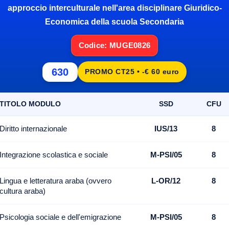
approccio interculturale nell'area disciplinare Giuridico-
Economica della scuola Secondaria
Codice: MUGE0826
630
PROMO CT25 • -€ 60 euro
TITOLO MODULO
SSD
CFU
Diritto internazionale
IUS/13
8
Integrazione scolastica e sociale
M-PSI/05
8
Lingua e letteratura araba (ovvero
L-OR/12
8
cultura araba)
Psicologia sociale e dell'emigrazione
M-PSI/05
8