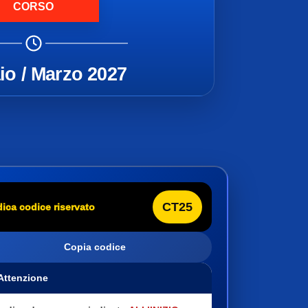
CORSO
io / Marzo 2027
CT25
dica codice riservato
Copia codice
 Attenzione