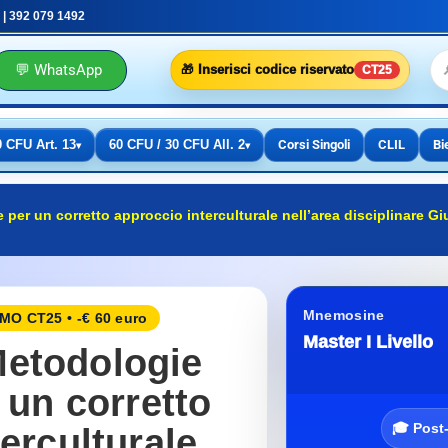
 | 392 079 1492
💬 WhatsApp
🎁 Inserisci codice riservato
CT25
0 CFU Art. 13
60 CFU / 30 CFU All. 2
Corsi Singoli
CLIL
Bi
▾
▾
 per un corretto approccio interculturale nell’area disciplinare 
Mnemosine
O CT25 • -€ 60 euro
Master I Livello
Metodologie
 un corretto
🎓 Post
erculturale