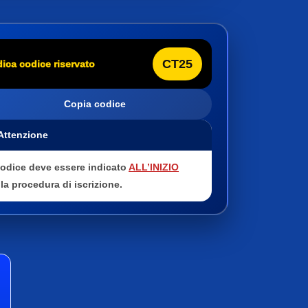
CT25
dica codice riservato
Copia codice
 Attenzione
 codice deve essere indicato
ALL’INIZIO
la procedura di iscrizione.