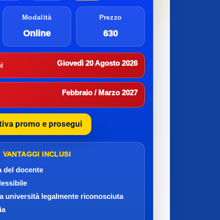
Modalità
Prezzo
Online
630
Giovedì 20 Agosto 2026
i
Febbraio / Marzo 2027
tiva promo e prosegui
VANTAGGI INCLUSI
a del docente
lessibile
da università legalmente riconosciuta
ia