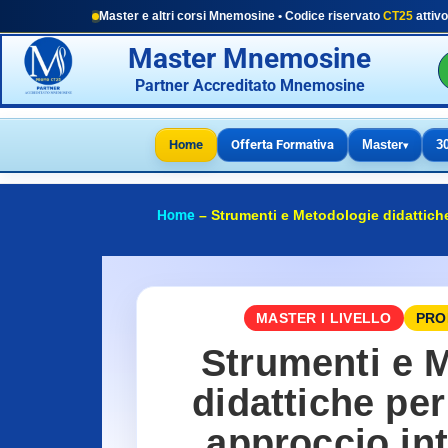
Master e altri corsi Mnemosine • Codice riservato
CT25
attivo
Master Mnemosine
Partner Accreditato Mnemosine
Home
Offerta Formativa
Master
3
▾
Home
–
Strumenti e Metodologie didattiche
MASTER I LIVELLO
PROM
Strumenti e 
didattiche per
approccio int