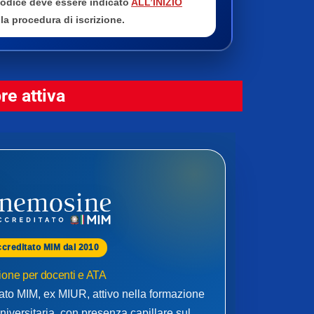
 codice deve essere indicato
ALL’INIZIO
la procedura di iscrizione.
e attiva
ccreditato MIM dal 2010
one per docenti e ATA
to MIM, ex MIUR, attivo nella formazione
niversitaria, con presenza capillare sul