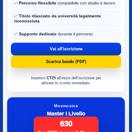
✅
Percorso flessibile
compatibile con studio e lavoro
✅
Titolo rilasciato da università legalmente
riconosciuta
✅
Supporto dedicato
durante il percorso
Vai all’iscrizione
Scarica bando (PDF)
Inserisci
CT25
all’inizio dell’iscrizione per
attivare lo sconto immediato.
Mnemosine
Master I Livello
630