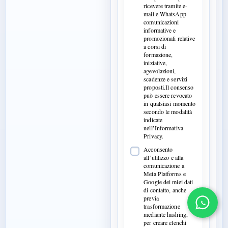
ricevere tramite e-
mail e WhatsApp
comunicazioni
informative e
promozionali relative
a corsi di
formazione,
iniziative,
agevolazioni,
scadenze e servizi
proposti.Il consenso
può essere revocato
in qualsiasi momento
secondo le modalità
indicate
nell’Informativa
Privacy.
Acconsento
all’utilizzo e alla
comunicazione a
Meta Platforms e
Google dei miei dati
di contatto, anche
previa
trasformazione
mediante hashing,
per creare elenchi