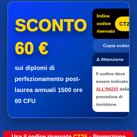
Indica
SCONTO
CT25
codice
riservato
60 €
Copia codice
⚠️ Attenzione
sui diplomi di
Il codice deve
perfezionamento post-
essere indicato
laurea annuali 1500 ore
ALL’INIZIO
della
procedura di
60 CFU
iscrizione.
Usa il codice riservato
CT25
- Promozione