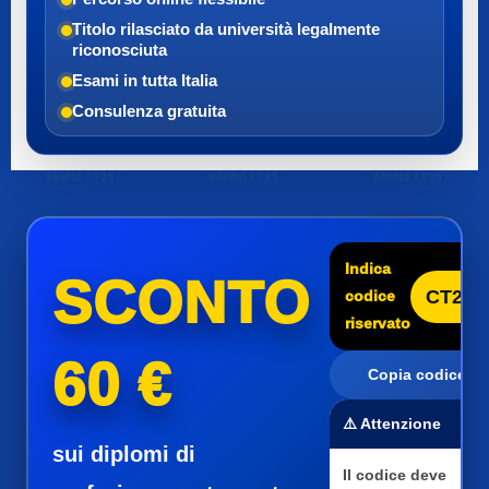
Titolo rilasciato da università legalmente
riconosciuta
Esami in tutta Italia
Consulenza gratuita
Indica
SCONTO
CT25
codice
riservato
60 €
Copia codice
⚠️ Attenzione
sui diplomi di
Il codice deve