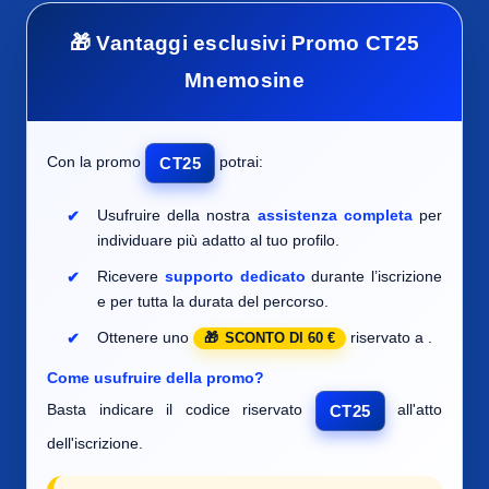
🎁 Vantaggi esclusivi Promo CT25
Mnemosine
Con la promo
potrai:
CT25
Usufruire della nostra
assistenza completa
per
individuare
più adatto al tuo profilo.
Ricevere
supporto dedicato
durante l’iscrizione
e per tutta la durata del percorso.
Ottenere uno
riservato a
.
SCONTO DI 60 €
Come usufruire della promo?
Basta indicare il codice riservato
all'atto
CT25
dell'iscrizione.