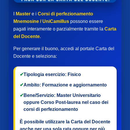
I
Master
e i
Corsi di perfezionamento
Mnemosine / UniCamillus
possono essere
pagati interamente o parzialmente tramite la
Carta
del Docente
.
Per generare il buono, accedi al portale Carta del
Docente e seleziona:
✔
Tipologia esercizio:
Fisico
✔
Ambito:
Formazione e aggiornamento
✔
Bene/Servizio:
Master Universitario
oppure
Corso Post-laurea
nel caso dei
corsi di perfezionamento
È possibile utilizzare la Carta del Docente
anche per
una sola rata
oppure per
più