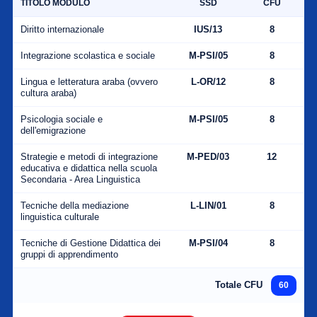
TITOLO MODULO
SSD
CFU
Diritto internazionale
IUS/13
8
Integrazione scolastica e sociale
M-PSI/05
8
Lingua e letteratura araba (ovvero
L-OR/12
8
cultura araba)
Psicologia sociale e
M-PSI/05
8
dell'emigrazione
Strategie e metodi di integrazione
M-PED/03
12
educativa e didattica nella scuola
Secondaria - Area Linguistica
Tecniche della mediazione
L-LIN/01
8
linguistica culturale
Tecniche di Gestione Didattica dei
M-PSI/04
8
gruppi di apprendimento
Totale CFU
60