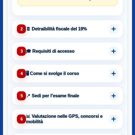
🧾 Detraibilità fiscale del 19%
2
🎓 Requisiti di accesso
3
🖥️ Come si svolge il corso
4
📍 Sedi per l’esame finale
5
📊 Valutazione nelle GPS, concorsi e
6
mobilità