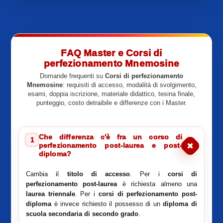
FAQ Master e Corsi di
perfezionamento Mnemosine
Domande frequenti su
Corsi di perfezionamento
Mnemosine
: requisiti di accesso, modalità di svolgimento,
esami, doppia iscrizione, materiale didattico, tesina finale,
punteggio, costo detraibile e differenze con i Master.
Che differenza c'è fra un corso di
1
perfezionamento post-laurea e post-
diploma?
Cambia il
titolo di accesso
. Per i
corsi di
perfezionamento post-laurea
è richiesta almeno una
laurea triennale
. Per i
corsi di perfezionamento post-
diploma
è invece richiesto il possesso di un
diploma di
scuola secondaria di secondo grado
.