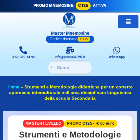
PROMO MNEMOSINE
CT25
ATTIVA
Master Mnemosine
Codice riservato
CT25
392/ 079 14 92
Info@promoCT25.it
WhatsApp
🔎
Home
–
Strumenti e Metodologie didattiche per un corretto
approccio interculturale nell’area disciplinare Linguistica
della scuola Secondaria
MASTER I LIVELLO
PROMO CT25 • -€ 60 euro
Strumenti e Metodologie