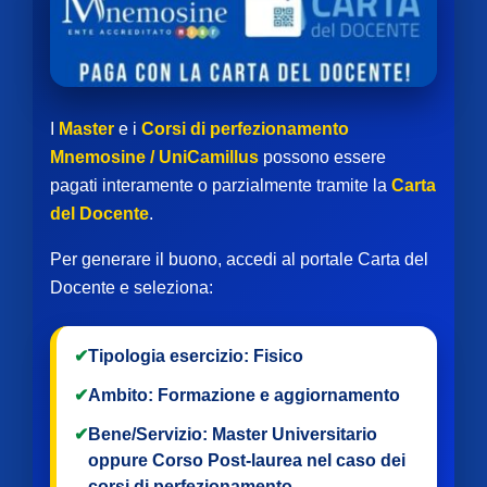
I
Master
e i
Corsi di perfezionamento
Mnemosine / UniCamillus
possono essere
pagati interamente o parzialmente tramite la
Carta
del Docente
.
Per generare il buono, accedi al portale Carta del
Docente e seleziona:
✔
Tipologia esercizio:
Fisico
✔
Ambito:
Formazione e aggiornamento
✔
Bene/Servizio:
Master Universitario
oppure
Corso Post-laurea
nel caso dei
corsi di perfezionamento