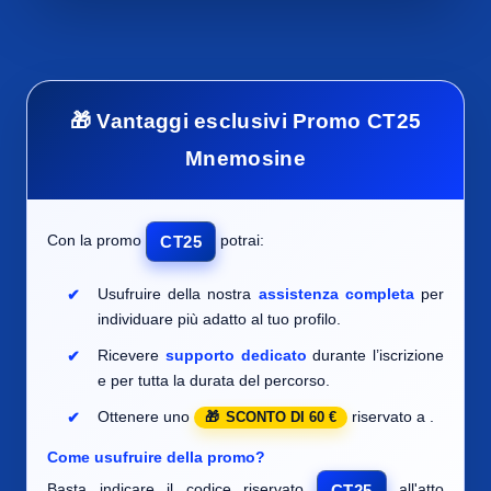
🎁 Vantaggi esclusivi Promo CT25
Mnemosine
Con la promo
potrai:
CT25
Usufruire della nostra
assistenza completa
per
individuare
più adatto al tuo profilo.
Ricevere
supporto dedicato
durante l’iscrizione
e per tutta la durata del percorso.
Ottenere uno
riservato a
.
SCONTO DI 60 €
Come usufruire della promo?
Basta indicare il codice riservato
all'atto
CT25