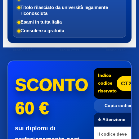
Titolo rilasciato da università legalmente
riconosciuta
Esami in tutta Italia
Consulenza gratuita
Indica
SCONTO
CT25
codice
riservato
60 €
Copia codice
⚠️ Attenzione
sui diplomi di
Il codice deve