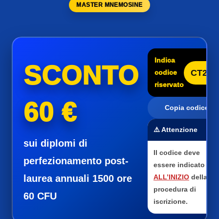
MASTER MNEMOSINE
Indica
SCONTO
CT25
codice
riservato
60 €
Copia codice
⚠️ Attenzione
sui diplomi di
Il codice deve
perfezionamento post-
essere indicato
laurea annuali 1500 ore
ALL’INIZIO
della
procedura di
60 CFU
iscrizione.