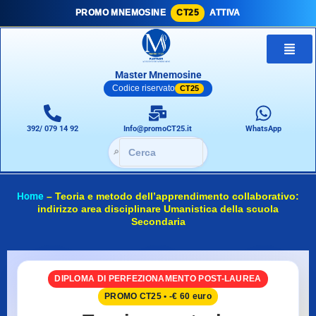
PROMO MNEMOSINE
CT25
ATTIVA
Master Mnemosine
Codice riservato
CT25
392/ 079 14 92
Info@promoCT25.it
WhatsApp
🔎
Home
–
Teoria e metodo dell’apprendimento collaborativo:
indirizzo area disciplinare Umanistica della scuola
Secondaria
DIPLOMA DI PERFEZIONAMENTO POST-LAUREA
PROMO CT25 • -€ 60 euro