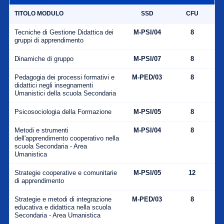
TITOLO MODULO
SSD
CFU
Tecniche di Gestione Didattica dei
M-PSI/04
8
gruppi di apprendimento
Dinamiche di gruppo
M-PSI/07
8
Pedagogia dei processi formativi e
M-PED/03
8
didattici negli insegnamenti
Umanistici della scuola Secondaria
Psicosociologia della Formazione
M-PSI/05
8
Metodi e strumenti
M-PSI/04
8
dell'apprendimento cooperativo nella
scuola Secondaria - Area
Umanistica
Strategie cooperative e comunitarie
M-PSI/05
12
di apprendimento
Strategie e metodi di integrazione
M-PED/03
8
educativa e didattica nella scuola
Secondaria - Area Umanistica