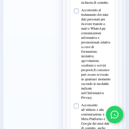
richiesta di contatto.
Acconsento al
trattamento dei miei
dati personali per
ricevere tramite e-
mail e WhatsApp
comunicazioni
informative e
promozionali relative
a corsi di
formazione,
iniziative,
agevolazioni,
scadenze e servizi
proposti.Il consenso
può essere revocato
in qualsiasi momento
secondo le modalità
indicate
nell’Informativa
Privacy.
Acconsento
all’utilizzo e alla
comunicazione a
Meta Platforms e
Google dei miei dati
di contatto, anche