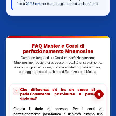
fino a
24/48 ore
per essere registrato dalla piattaforma.
FAQ Master e Corsi di
perfezionamento Mnemosine
Domande frequenti su
Corsi di perfezionamento
Mnemosine
: requisiti di accesso, modalità di svolgimento,
esami, doppia iscrizione, materiale didattico, tesina finale,
punteggio, costo detraibile e differenze con i Master.
Che differenza c'è fra un corso di
1
perfezionamento post-laurea e post-
diploma?
Cambia il
titolo di accesso
. Per i
corsi di
perfezionamento post-laurea
è richiesta almeno una