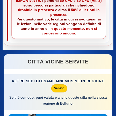
IMPORTANTE:
i percorsi
60 CFU
e
30 CFU (All. 2)
sono percorsi particolari che richiedono
tirocinio in presenza
e circa il
50% di lezioni in
presenza
.
Per questo motivo, le città in cui si svolgeranno
le lezioni nelle varie regioni vengono definite di
anno in anno e,
in questo momento, non si
conoscono ancora
.
CITTÀ VICINE SERVITE
ALTRE SEDI DI ESAME MNEMOSINE IN REGIONE
Veneto
Se ti è comodo, puoi valutare anche queste città nella stessa
regione di Belluno.