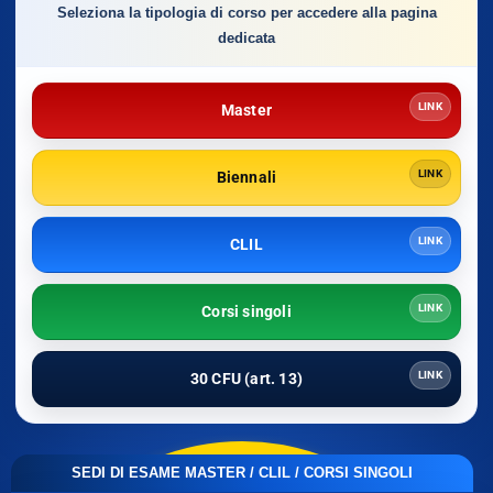
Seleziona la tipologia di corso per accedere alla pagina
dedicata
LINK
Master
LINK
Biennali
LINK
CLIL
LINK
Corsi singoli
LINK
30 CFU (art. 13)
SEDI DI ESAME MASTER / CLIL / CORSI SINGOLI