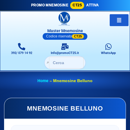
PROMO MNEMOSINE
CT25
ATTIVA
Master Mnemosine
Codice riservato
CT25
392/ 079 14 92
Info@promoCT25.it
WhatsApp
🔎
Home
–
Mnemosine Belluno
MNEMOSINE BELLUNO