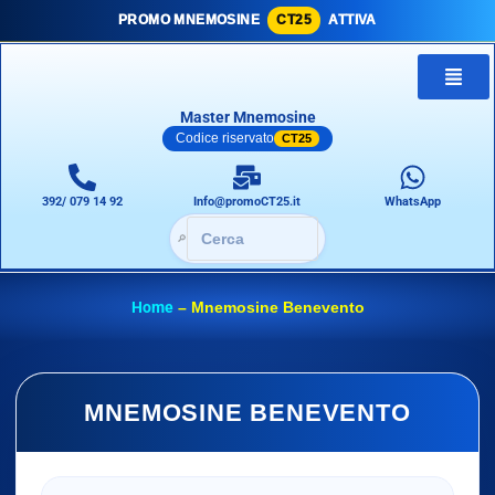
PROMO MNEMOSINE
CT25
ATTIVA
Master Mnemosine
Codice riservato
CT25
392/ 079 14 92
Info@promoCT25.it
WhatsApp
🔎
Home
–
Mnemosine Benevento
MNEMOSINE BENEVENTO