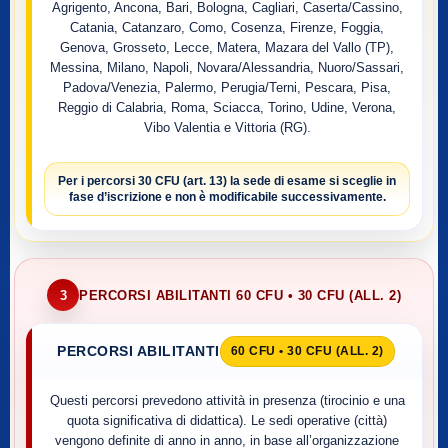
Agrigento, Ancona, Bari, Bologna, Cagliari, Caserta/Cassino,
Catania, Catanzaro, Como, Cosenza, Firenze, Foggia,
Genova, Grosseto, Lecce, Matera, Mazara del Vallo (TP),
Messina, Milano, Napoli, Novara/Alessandria, Nuoro/Sassari,
Padova/Venezia, Palermo, Perugia/Terni, Pescara, Pisa,
Reggio di Calabria, Roma, Sciacca, Torino, Udine, Verona,
Vibo Valentia e Vittoria (RG).
Per i percorsi
30 CFU (art. 13)
la sede di esame si sceglie
in
fase d’iscrizione
e non è modificabile successivamente.
3
PERCORSI ABILITANTI 60 CFU • 30 CFU (ALL. 2)
PERCORSI ABILITANTI
60 CFU • 30 CFU (ALL. 2)
Questi percorsi prevedono attività in presenza (tirocinio e una
quota significativa di didattica). Le sedi operative (città)
vengono definite di anno in anno, in base all’organizzazione