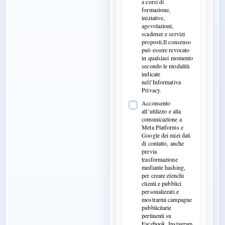
a corsi di
formazione,
iniziative,
agevolazioni,
scadenze e servizi
proposti.Il consenso
può essere revocato
in qualsiasi momento
secondo le modalità
indicate
nell’Informativa
Privacy.
Acconsento
all’utilizzo e alla
comunicazione a
Meta Platforms e
Google dei miei dati
di contatto, anche
previa
trasformazione
mediante hashing,
per creare elenchi
clienti e pubblici
personalizzati e
mostrarmi campagne
pubblicitarie
pertinenti su
Facebook, Instagram