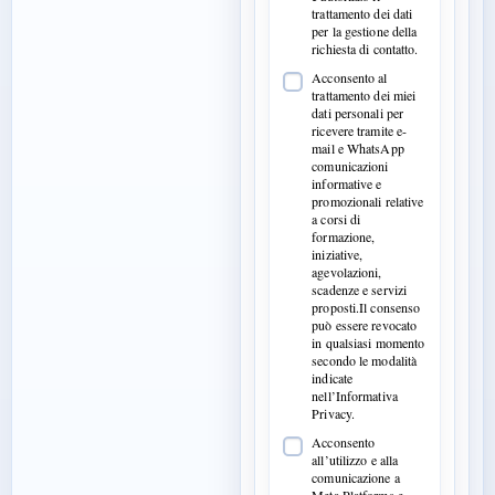
trattamento dei dati
per la gestione della
richiesta di contatto.
Acconsento al
trattamento dei miei
dati personali per
ricevere tramite e-
mail e WhatsApp
comunicazioni
informative e
promozionali relative
a corsi di
formazione,
iniziative,
agevolazioni,
scadenze e servizi
proposti.Il consenso
può essere revocato
in qualsiasi momento
secondo le modalità
indicate
nell’Informativa
Privacy.
Acconsento
all’utilizzo e alla
comunicazione a