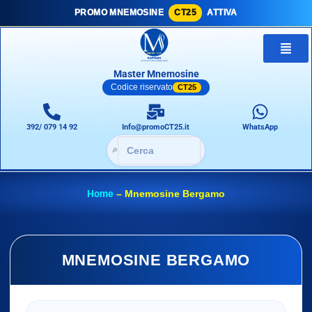
PROMO MNEMOSINE
CT25
ATTIVA
Master Mnemosine
Codice riservato
CT25
392/ 079 14 92
Info@promoCT25.it
WhatsApp
🔎
Home
–
Mnemosine Bergamo
MNEMOSINE BERGAMO