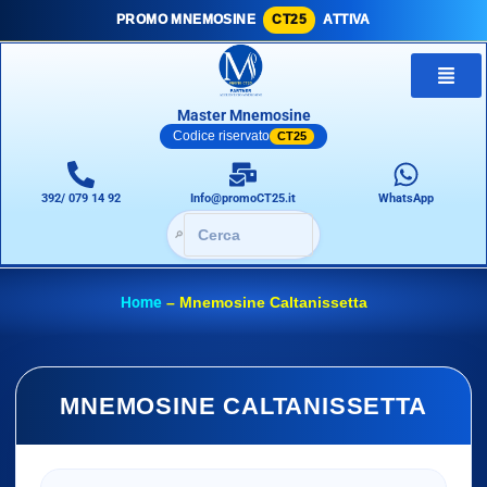
PROMO MNEMOSINE
CT25
ATTIVA
Master Mnemosine
Codice riservato
CT25
392/ 079 14 92
Info@promoCT25.it
WhatsApp
🔎
Home
–
Mnemosine Caltanissetta
MNEMOSINE CALTANISSETTA