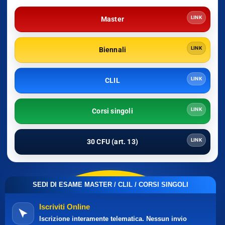
LINK
Master
LINK
Biennali
LINK
CLIL
LINK
Corsi singoli
LINK
30 CFU (art. 13)
SEDI DI ESAME MASTER / CLIL / CORSI SINGOLI
Iscriviti Online
Iscrizione interamente telematica. Nessun invio