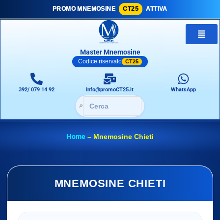
PROMO MNEMOSINE
CT25
ATTIVA
Master Mnemosine
Codice riservato
CT25
392/ 079 14 92
Info@promoCT25.it
WhatsApp
🔎
Home
–
Mnemosine Chieti
MNEMOSINE CHIETI