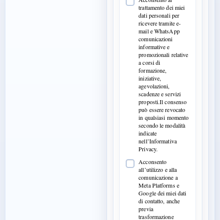
trattamento dei miei
dati personali per
ricevere tramite e-
mail e WhatsApp
comunicazioni
informative e
promozionali relative
a corsi di
formazione,
iniziative,
agevolazioni,
scadenze e servizi
proposti.Il consenso
può essere revocato
in qualsiasi momento
secondo le modalità
indicate
nell’Informativa
Privacy.
Acconsento
all’utilizzo e alla
comunicazione a
Meta Platforms e
Google dei miei dati
di contatto, anche
previa
trasformazione