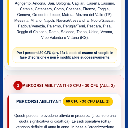
Agrigento, Ancona, Bari, Bologna, Cagliari, Caserta/Cassino,
Catania, Catanzaro, Como, Cosenza, Firenze, Foggia,
Genova, Grosseto, Lecce, Matera, Mazara del Vallo (TP),
Messina, Milano, Napoli, Novara/Alessandria, Nuoro/Sassari,
Padova/Venezia, Palermo, Perugia/Terni, Pescara, Pisa,
Reggio di Calabria, Roma, Sciacca, Torino, Udine, Verona,
Vibo Valentia e Vittoria (RG).
Per i percorsi
30 CFU (art. 13)
la sede di esame si sceglie
in
fase d’iscrizione
e non è modificabile successivamente.
3
PERCORSI ABILITANTI 60 CFU • 30 CFU (ALL. 2)
PERCORSI ABILITANTI
60 CFU • 30 CFU (ALL. 2)
Questi percorsi prevedono attività in presenza (tirocinio e una
quota significativa di didattica). Le sedi operative (città)
vengono definite di anno in anno, in base all’organizzazione