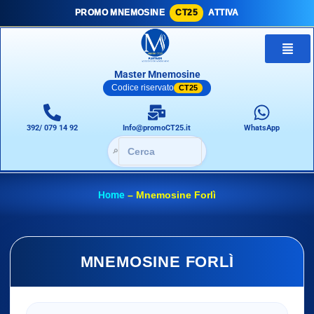
PROMO MNEMOSINE
CT25
ATTIVA
Master Mnemosine
Codice riservato
CT25
392/ 079 14 92
Info@promoCT25.it
WhatsApp
🔎
Home
–
Mnemosine Forlì
MNEMOSINE FORLÌ