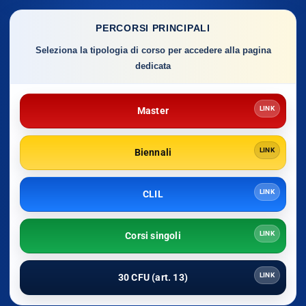
PERCORSI PRINCIPALI
Seleziona la tipologia di corso per accedere alla pagina
dedicata
LINK
Master
LINK
Biennali
LINK
CLIL
LINK
Corsi singoli
LINK
30 CFU (art. 13)