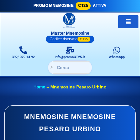
PROMO MNEMOSINE
CT25
ATTIVA
Master Mnemosine
Codice riservato
CT25
392/ 079 14 92
Info@promoCT25.it
WhatsApp
🔎
Home
–
Mnemosine Pesaro Urbino
MNEMOSINE MNEMOSINE
PESARO URBINO