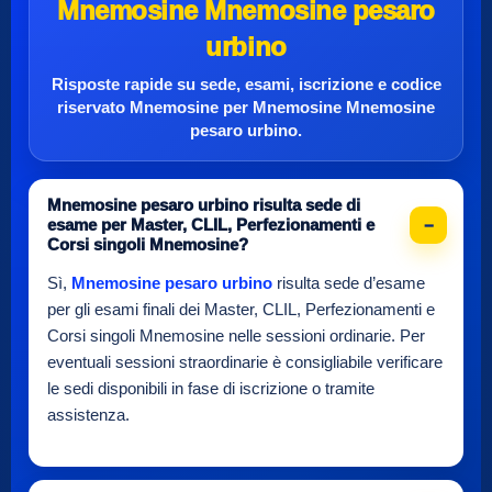
Mnemosine Mnemosine pesaro
urbino
Risposte rapide su sede, esami, iscrizione e
codice
riservato Mnemosine
per
Mnemosine Mnemosine
pesaro urbino
.
Mnemosine pesaro urbino risulta sede di
esame per Master, CLIL, Perfezionamenti e
Corsi singoli Mnemosine?
Sì,
Mnemosine pesaro urbino
risulta sede d’esame
per gli esami finali dei Master, CLIL, Perfezionamenti e
Corsi singoli Mnemosine nelle sessioni ordinarie. Per
eventuali sessioni straordinarie è consigliabile verificare
le sedi disponibili in fase di iscrizione o tramite
assistenza.