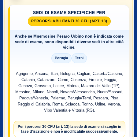
SEDI DI ESAME SPECIFICHE PER
PERCORSI ABILITANTI 30 CFU (ART. 13)
Anche se
Mnemosine Pesaro Urbino
non è indicata come
sede di esame, sono disponibili diverse sedi in altre città
vicine.
Perugia
Terni
Agrigento, Ancona, Bari, Bologna, Cagliari, Caserta/Cassino,
Catania, Catanzaro, Como, Cosenza, Firenze, Foggia,
Genova, Grosseto, Lecce, Matera, Mazara del Vallo (TP),
Messina, Milano, Napoli, Novara/Alessandria, Nuoro/Sassari,
Padova/Venezia, Palermo, Perugia/Terni, Pescara, Pisa,
Reggio di Calabria, Roma, Sciacca, Torino, Udine, Verona,
Vibo Valentia e Vittoria (RG).
Per i percorsi
30 CFU (art. 13)
la sede di esame si sceglie
in
fase d’iscrizione
e non è modificabile successivamente.