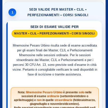
SEDI VALIDE PER MASTER • CLIL •
1
PERFEZIONAMENTI • CORSI SINGOLI
SEDI DI ESAME VALIDE PER
MASTER • CLIL • PERFEZIONAMENTI • CORSI SINGOLI
Mnemosine Pesaro Urbino risulta sede di esame accreditata
per gli esami finali dei Master, CLIL e Perfezionamenti
Mnemosine nelle sessioni ordinarie. Per le sessioni
straordinarie dei Master, CLIL e Perfezionamenti e per i
percorsi 30 CFU Art. 13, sono previste sedi d’esame in città
vicine. Pertanto è consigliabile verificare le sedi disponibili in
fase di iscrizione o tramite assistenza.
Nota:
Mnemosine Pesaro Urbino
è presente
solo
nelle
sessioni di esame
ordinarie
(settembre/ottobre o
aprile/maggio) e
non
in quelle
straordinarie
(febbraio/marzo,
giugno/luglio e novembre/dicembre).
Nelle sessioni straordinarie sono comunque disponibili sedi