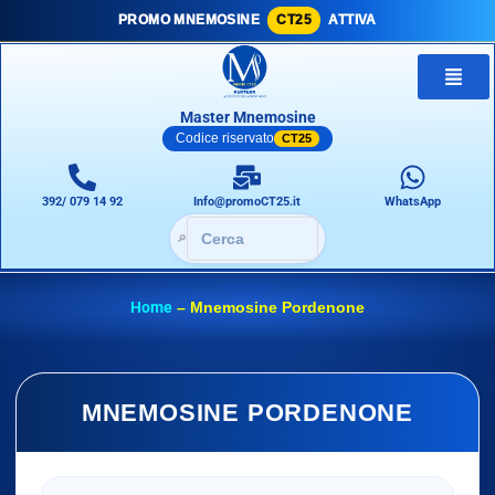
PROMO MNEMOSINE
CT25
ATTIVA
Master Mnemosine
Codice riservato
CT25
392/ 079 14 92
Info@promoCT25.it
WhatsApp
🔎
Home
–
Mnemosine Pordenone
MNEMOSINE PORDENONE