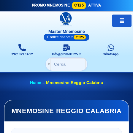
PROMO MNEMOSINE
CT25
ATTIVA
Master Mnemosine
Codice riservato
CT25
392/ 079 14 92
Info@promoCT25.it
WhatsApp
🔎
Home
–
Mnemosine Reggio Calabria
MNEMOSINE REGGIO CALABRIA