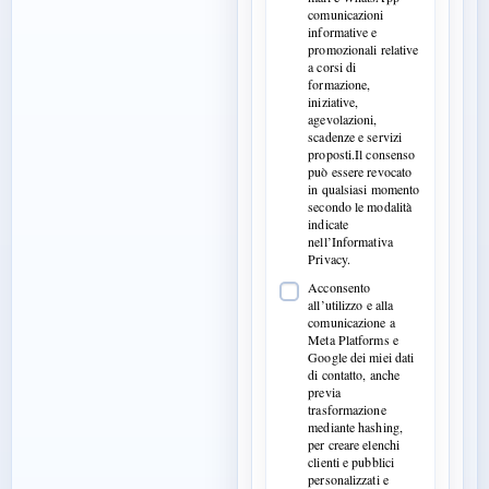
comunicazioni
informative e
promozionali relative
a corsi di
formazione,
iniziative,
agevolazioni,
scadenze e servizi
proposti.Il consenso
può essere revocato
in qualsiasi momento
secondo le modalità
indicate
nell’Informativa
Privacy.
Acconsento
all’utilizzo e alla
comunicazione a
Meta Platforms e
Google dei miei dati
di contatto, anche
previa
trasformazione
mediante hashing,
per creare elenchi
clienti e pubblici
personalizzati e