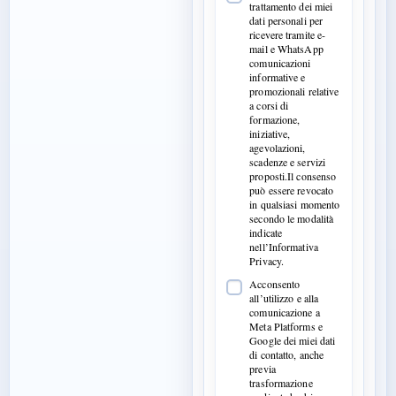
trattamento dei miei
dati personali per
ricevere tramite e-
mail e WhatsApp
comunicazioni
informative e
promozionali relative
a corsi di
formazione,
iniziative,
agevolazioni,
scadenze e servizi
proposti.Il consenso
può essere revocato
in qualsiasi momento
secondo le modalità
indicate
nell’Informativa
Privacy.
Acconsento
all’utilizzo e alla
comunicazione a
Meta Platforms e
Google dei miei dati
di contatto, anche
previa
trasformazione