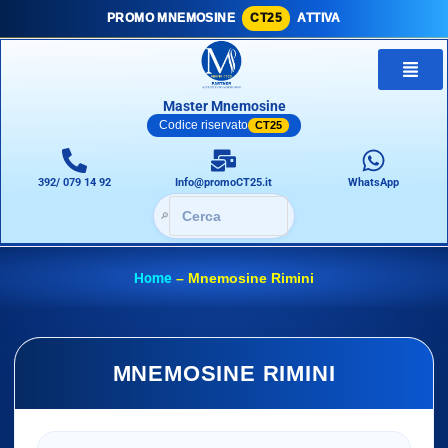
PROMO MNEMOSINE
CT25
ATTIVA
Master Mnemosine
Codice riservato
CT25
392/ 079 14 92
Info@promoCT25.it
WhatsApp
🔎
Home
–
Mnemosine Rimini
MNEMOSINE RIMINI