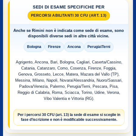
SEDI DI ESAME SPECIFICHE PER
PERCORSI ABILITANTI 30 CFU (ART. 13)
Anche se
Rimini
non è indicata come sede di esame, sono
disponibili diverse sedi in altre città vicine.
Bologna
Firenze
Ancona
Perugia\Terni
Agrigento, Ancona, Bari, Bologna, Cagliari, Caserta/Cassino,
Catania, Catanzaro, Como, Cosenza, Firenze, Foggia,
Genova, Grosseto, Lecce, Matera, Mazara del Vallo (TP),
Messina, Milano, Napoli, Novara/Alessandria, Nuoro/Sassari,
Padova/Venezia, Palermo, Perugia/Terni, Pescara, Pisa,
Reggio di Calabria, Roma, Sciacca, Torino, Udine, Verona,
Vibo Valentia e Vittoria (RG).
Per i percorsi
30 CFU (art. 13)
la sede di esame si sceglie
in
fase d’iscrizione
e non è modificabile successivamente.