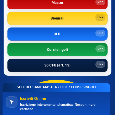
LINK
Master
LINK
Biennali
LINK
CLIL
LINK
Corsi singoli
LINK
30 CFU (art. 13)
SEDI DI ESAME MASTER / CLIL / CORSI SINGOLI
Iscriviti Online
Iscrizione interamente telematica. Nessun invio
cartaceo.