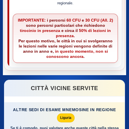
regionale.
IMPORTANTE:
i percorsi
60 CFU
e
30 CFU (All. 2)
sono percorsi particolari che richiedono
tirocinio in presenza
e circa il
50% di lezioni in
presenza
.
Per questo motivo, le città in cui si svolgeranno
le lezioni nelle varie regioni vengono definite di
anno in anno e,
in questo momento, non si
conoscono ancora
.
CITTÀ VICINE SERVITE
ALTRE SEDI DI ESAME MNEMOSINE IN REGIONE
Liguria
Se ti è comodo, puoi valutare anche queste città nella stessa