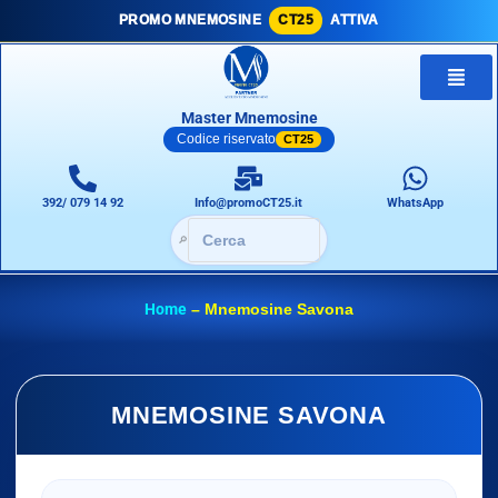
PROMO MNEMOSINE
CT25
ATTIVA
Master Mnemosine
Codice riservato
CT25
392/ 079 14 92
Info@promoCT25.it
WhatsApp
🔎
Home
–
Mnemosine Savona
MNEMOSINE SAVONA