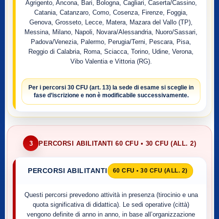
Agrigento, Ancona, Bari, Bologna, Cagliari, Caserta/Cassino,
Catania, Catanzaro, Como, Cosenza, Firenze, Foggia,
Genova, Grosseto, Lecce, Matera, Mazara del Vallo (TP),
Messina, Milano, Napoli, Novara/Alessandria, Nuoro/Sassari,
Padova/Venezia, Palermo, Perugia/Terni, Pescara, Pisa,
Reggio di Calabria, Roma, Sciacca, Torino, Udine, Verona,
Vibo Valentia e Vittoria (RG).
Per i percorsi
30 CFU (art. 13)
la sede di esame si sceglie
in
fase d’iscrizione
e non è modificabile successivamente.
3
PERCORSI ABILITANTI 60 CFU • 30 CFU (ALL. 2)
PERCORSI ABILITANTI
60 CFU • 30 CFU (ALL. 2)
Questi percorsi prevedono attività in presenza (tirocinio e una
quota significativa di didattica). Le sedi operative (città)
vengono definite di anno in anno, in base all’organizzazione