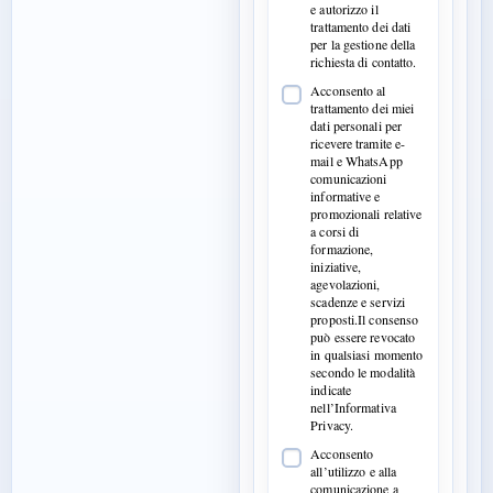
e autorizzo il
trattamento dei dati
per la gestione della
richiesta di contatto.
Acconsento al
trattamento dei miei
dati personali per
ricevere tramite e-
mail e WhatsApp
comunicazioni
informative e
promozionali relative
a corsi di
formazione,
iniziative,
agevolazioni,
scadenze e servizi
proposti.Il consenso
può essere revocato
in qualsiasi momento
secondo le modalità
indicate
nell’Informativa
Privacy.
Acconsento
all’utilizzo e alla
comunicazione a